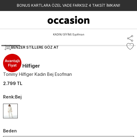
BONUS KARTLARA ÖZEL VADE FARKSIZ 4 TAKSİT İMKANI!
KADIN
/
GİYİM
/
Eşofman
BENZER STILLERE GÖZ AT
Tommy Hilfiger
Tommy Hilfiger Kadın Bej Esofman
2.799 TL
Renk
:
Bej
Beden