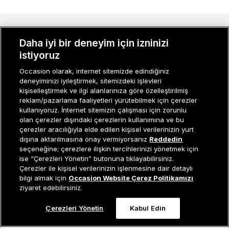
MÜŞTERI İLIŞKILERI
Daha iyi bir deneyim için izninizi
istiyoruz
KURUMSAL
Occasion olarak, internet sitemizde edindiğiniz
KADIN KATEGORILER
deneyiminizi iyileştirmek, sitemizdeki işlevleri
kişiselleştirmek ve ilgi alanlarınıza göre özelleştirilmiş
GRUP MARKALAR
reklam/pazarlama faaliyetleri yürütebilmek için çerezler
kullanıyoruz. İnternet sitemizin çalışması için zorunlu
ERKEK KATEGORILER
olan çerezler dışındaki çerezlerin kullanımına ve bu
çerezler aracılığıyla elde edilen kişisel verilerinizin yurt
dışına aktarılmasına onay vermiyorsanız
Reddedin
seçeneğine; çerezlere ilişkin tercihlerinizi yönetmek için
Müşteri İlişkileri
0 850 800 01 20
ise “Çerezleri Yönetin” butonuna tıklayabilirsiniz.
Çerezler ile kişisel verilerinizin işlenmesine dair detaylı
Sepete Ekle
bilgi almak için
Occasion Website Çerez Politikamızı
ziyaret edebilirsiniz.
Occasion bir EREN PERAKENDE markasıdır. © Eren Holding
Çerezleri Yönetin
Kabul Edin
0