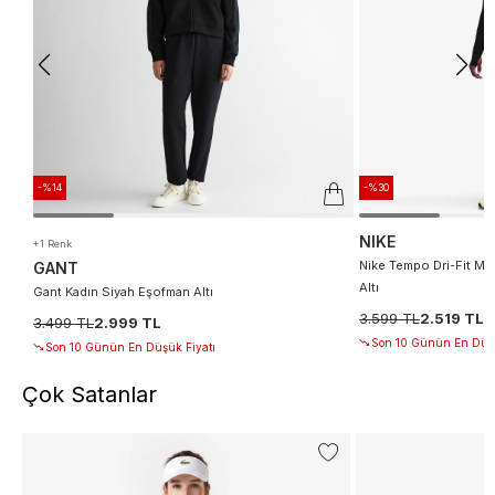
-%14
-%30
NIKE
+1 Renk
Nike Tempo Dri-Fit Mr
GANT
Altı
Gant Kadın Siyah Eşofman Altı
3.599 TL
2.519 TL
3.499 TL
2.999 TL
Son 10 Günün En Düşü
Son 10 Günün En Düşük Fiyatı
Çok Satanlar