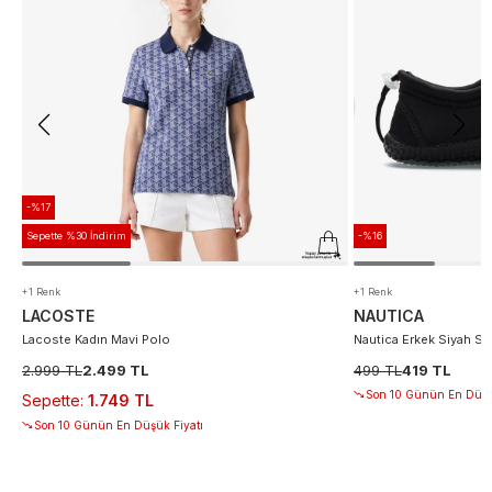
-%17
Sepette %30 İndirim
-%16
+1 Renk
+1 Renk
LACOSTE
NAUTICA
Lacoste Kadın Mavi Polo
Nautica Erkek Siyah S
2.999 TL
2.499 TL
499 TL
419 TL
Son 10 Günün En Düşü
Sepette
:
1.749 TL
Son 10 Günün En Düşük Fiyatı