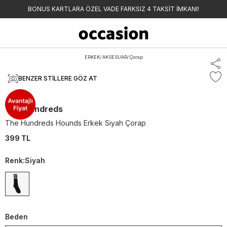
BONUS KARTLARA ÖZEL VADE FARKSIZ 4 TAKSİT İMKANI!
ERKEK
/
AKSESUAR
/
Çorap
BENZER STILLERE GÖZ AT
The Hundreds
The Hundreds Hounds Erkek Siyah Çorap
399 TL
Renk
:
Siyah
Beden