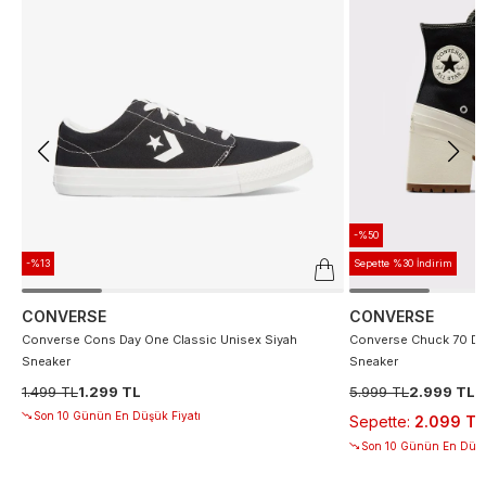
-%50
-%13
Sepette %30 İndirim
CONVERSE
CONVERSE
Converse Cons Day One Classic Unisex Siyah
Converse Chuck 70 De
Sneaker
Sneaker
1.499 TL
1.299 TL
5.999 TL
2.999 TL
Son 10 Günün En Düşük Fiyatı
Sepette
:
2.099 TL
Son 10 Günün En Düşü