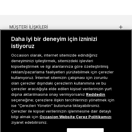
MÜŞTERI İLIŞKILERI
Daha iyi bir deneyim için izninizi
KURUMSAL
istiyoruz
KADIN KATEGORILER
Occasion olarak, internet sitemizde edindiğiniz
deneyiminizi iyileştirmek, sitemizdeki işlevleri
GRUP MARKALAR
kişiselleştirmek ve ilgi alanlarınıza göre özelleştirilmiş
reklam/pazarlama faaliyetleri yürütebilmek için çerezler
ERKEK KATEGORILER
kullanıyoruz. İnternet sitemizin çalışması için zorunlu
olan çerezler dışındaki çerezlerin kullanımına ve bu
çerezler aracılığıyla elde edilen kişisel verilerinizin yurt
dışına aktarılmasına onay vermiyorsanız
Reddedin
Müşteri İlişkileri
0 850 800 01 20
seçeneğine; çerezlere ilişkin tercihlerinizi yönetmek için
ise “Çerezleri Yönetin” butonuna tıklayabilirsiniz.
Çerezler ile kişisel verilerinizin işlenmesine dair detaylı
Sepete Ekle
bilgi almak için
Occasion Website Çerez Politikamızı
Occasion bir EREN PERAKENDE markasıdır. © Eren Holding
ziyaret edebilirsiniz.