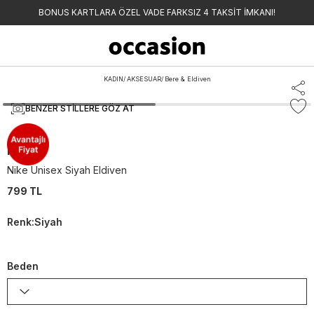
BONUS KARTLARA ÖZEL VADE FARKSIZ 4 TAKSİT İMKANI!
KADIN
/
AKSESUAR
/
Bere & Eldiven
BENZER STILLERE GÖZ AT
Nike
Nike Unisex Siyah Eldiven
799 TL
Renk
:
Siyah
Beden