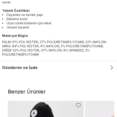
sunar.
Teknik Özellikler
Dayanıklı ve esnek yapı
Ellerinizi korur
Uzun süreli kullanım için ideal
Unisex tasarım
Materyal Bilgisi
PALM: 51% POLYESTER, 27% POLİÜRETAN(PU FOAM), 22% NAYLON;
ARKA: 94% POLYESTER, 4% NAYLON, 2% POLİÜRETAN(PU FOAM);
DİĞER: 52% POLYESTER, 37% NAYLON, 9% SPANDEX, 2%
POLİÜRETAN(PU FOAM)
Gönderim ve İade
Benzer Ürünler