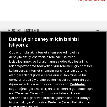
MÜŞTERI İLIŞKILERI
Daha iyi bir deneyim için izninizi
KURUMSAL
istiyoruz
KADIN KATEGORILER
Occasion olarak, internet sitemizde edindiğiniz
deneyiminizi iyileştirmek, sitemizdeki işlevleri
GRUP MARKALAR
kişiselleştirmek ve ilgi alanlarınıza göre özelleştirilmiş
reklam/pazarlama faaliyetleri yürütebilmek için çerezler
ERKEK KATEGORILER
kullanıyoruz. İnternet sitemizin çalışması için zorunlu
olan çerezler dışındaki çerezlerin kullanımına ve bu
çerezler aracılığıyla elde edilen kişisel verilerinizin yurt
dışına aktarılmasına onay vermiyorsanız
Reddedin
Müşteri İlişkileri
0 850 800 01 20
seçeneğine; çerezlere ilişkin tercihlerinizi yönetmek için
ise “Çerezleri Yönetin” butonuna tıklayabilirsiniz.
Çerezler ile kişisel verilerinizin işlenmesine dair detaylı
Tükendi
bilgi almak için
Occasion Website Çerez Politikamızı
ziyaret edebilirsiniz.
Occasion bir EREN PERAKENDE markasıdır. © Eren Holding