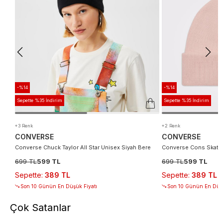
-%14
-%14
Sepette %35 İndirim
Sepette %35 İndirim
+3 Renk
+2 Renk
CONVERSE
CONVERSE
Converse Chuck Taylor All Star Unisex Siyah Bere
Converse Cons Skate
699 TL
599 TL
699 TL
599 TL
Sepette
:
389 TL
Sepette
:
389 TL
Son 10 Günün En Düşük Fiyatı
Son 10 Günün En Düşü
Çok Satanlar