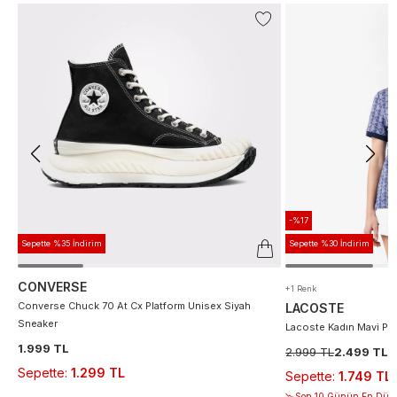
-%17
Sepette %35 İndirim
Sepette %30 İndirim
CONVERSE
+1 Renk
Converse Chuck 70 At Cx Platform Unisex Siyah
LACOSTE
Sneaker
Lacoste Kadın Mavi Po
1.999 TL
2.999 TL
2.499 TL
Sepette
:
1.299 TL
Sepette
:
1.749 TL
Son 10 Günün En Düşü