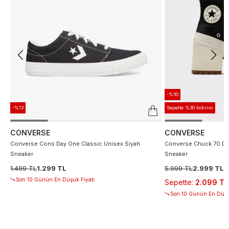
-%50
-%13
Sepette %30 İndirim
CONVERSE
CONVERSE
Converse Cons Day One Classic Unisex Siyah
Converse Chuck 70 De
Sneaker
Sneaker
1.499 TL
1.299 TL
5.999 TL
2.999 TL
Son 10 Günün En Düşük Fiyatı
Sepette
:
2.099 TL
Son 10 Günün En Düşü