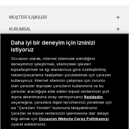
MÜŞTERI İLIŞKILERI
KURUMSAL
KADIN KATEGORILER
Daha iyi bir deneyim için izninizi
istiyoruz
GRUP MARKALAR
Occasion olarak, internet sitemizde edindiğiniz
deneyiminizi iyileştirmek, sitemizdeki işlevleri
ERKEK KATEGORILER
kişiselleştirmek ve ilgi alanlarınıza göre özelleştirilmiş
reklam/pazarlama faaliyetleri yürütebilmek için çerezler
kullanıyoruz. İnternet sitemizin çalışması için zorunlu
Müşteri İlişkileri
0 850 800 01 20
olan çerezler dışındaki çerezlerin kullanımına ve bu
çerezler aracılığıyla elde edilen kişisel verilerinizin yurt
dışına aktarılmasına onay vermiyorsanız
Reddedin
seçeneğine; çerezlere ilişkin tercihlerinizi yönetmek için
ise “Çerezleri Yönetin” butonuna tıklayabilirsiniz.
Occasion bir EREN PERAKENDE markasıdır. © Eren Holding
Çerezler ile kişisel verilerinizin işlenmesine dair detaylı
Sepete Ekle
bilgi almak için
Occasion Website Çerez Politikamızı
ziyaret edebilirsiniz.