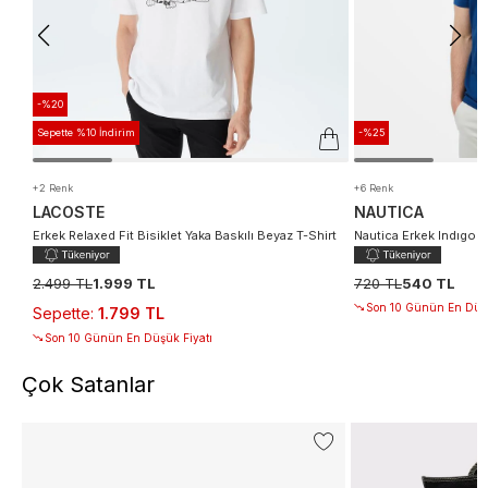
-%20
Sepette %10 İndirim
-%25
+2 Renk
+6 Renk
LACOSTE
NAUTICA
Erkek Relaxed Fit Bisiklet Yaka Baskılı Beyaz T-Shirt
Nautica Erkek Indıgo Re
2.499 TL
1.999 TL
720 TL
540 TL
Son 10 Günün En Düşü
Sepette
:
1.799 TL
Son 10 Günün En Düşük Fiyatı
Çok Satanlar