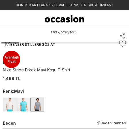
BONUS KARTLARA ÖZEL VADE FARKSIZ 4 TAKSİT İMKANI!
ERKEK
/
GİYİM
/
T-Shirt
BENZER STILLERE GÖZ AT
Nike
Nike Stride Erkek Mavi Koşu T-Shirt
1.499 TL
Renk
:
Mavi
Beden
Beden Rehberi