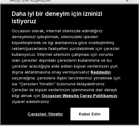
KURUMSAL
Daha iyi bir deneyim için izninizi
istiyoruz
KADIN KATEGORILER
Occasion olarak, internet sitemizde edindiğiniz
deneyiminizi iyileştirmek, sitemizdeki işlevleri
GRUP MARKALAR
kişiselleştirmek ve ilgi alanlarınıza göre özelleştirilmiş
reklam/pazarlama faaliyetleri yürütebilmek için çerezler
ERKEK KATEGORILER
kullanıyoruz. İnternet sitemizin çalışması için zorunlu
olan çerezler dışındaki çerezlerin kullanımına ve bu
çerezler aracılığıyla elde edilen kişisel verilerinizin yurt
dışına aktarılmasına onay vermiyorsanız
Reddedin
Müşteri İlişkileri
0 850 800 01 20
seçeneğine; çerezlere ilişkin tercihlerinizi yönetmek için
ise “Çerezleri Yönetin” butonuna tıklayabilirsiniz.
Çerezler ile kişisel verilerinizin işlenmesine dair detaylı
Tükendi
bilgi almak için
Occasion Website Çerez Politikamızı
Occasion bir EREN PERAKENDE markasıdır. © Eren Holding
ziyaret edebilirsiniz.
Çerezleri Yönetin
Kabul Edin
0