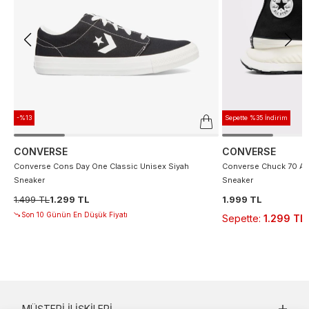
-%13
Sepette %35 İndirim
CONVERSE
CONVERSE
Converse Cons Day One Classic Unisex Siyah
Converse Chuck 70 At 
Sneaker
Sneaker
1.499 TL
1.299 TL
1.999 TL
Son 10 Günün En Düşük Fiyatı
Sepette
:
1.299 TL
MÜŞTERI İLIŞKILERI