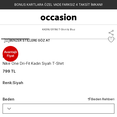
BONUS KARTLARA ÖZEL VADE FARKSIZ 4 TAKSİT İMKANI!
KADIN
/
GİYİM
/
T-Shirt & Bluz
BENZER STILLERE GÖZ AT
Nike
Nike One Dri-Fit Kadın Siyah T-Shirt
799 TL
Renk
:
Siyah
Beden
Beden Rehberi