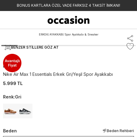
BONUS KARTLARA ÖZEL VADE FARKSIZ 4 TAKSİT İMKANI!
ERKEK
/
AYAKKABI
/
Spor Ayakkabı & Sneaker
BENZER STILLERE GÖZ AT
Nike
Nike Air Max 1 Essentials Erkek Gri/Yeşil Spor Ayakkabı
5.999 TL
Renk
:
Gri
Beden
Beden Rehberi