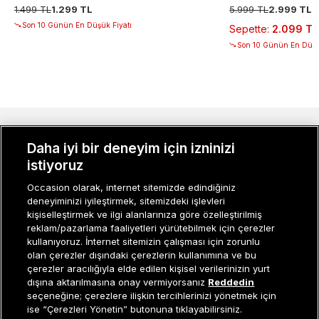
1.499 TL
1.299 TL
5.999 TL
2.999 TL
Son 10 Günün En Düşük Fiyatı
Sepette
:
2.099 TL
Son 10 Günün En Düşü
MÜŞTERI İLIŞKILERI
Daha iyi bir deneyim için izninizi
istiyoruz
KURUMSAL
Occasion olarak, internet sitemizde edindiğiniz
KADIN KATEGORILER
deneyiminizi iyileştirmek, sitemizdeki işlevleri
kişiselleştirmek ve ilgi alanlarınıza göre özelleştirilmiş
GRUP MARKALAR
reklam/pazarlama faaliyetleri yürütebilmek için çerezler
kullanıyoruz. İnternet sitemizin çalışması için zorunlu
ERKEK KATEGORILER
olan çerezler dışındaki çerezlerin kullanımına ve bu
çerezler aracılığıyla elde edilen kişisel verilerinizin yurt
dışına aktarılmasına onay vermiyorsanız
Reddedin
seçeneğine; çerezlere ilişkin tercihlerinizi yönetmek için
Müşteri İlişkileri
0 850 800 01 20
ise “Çerezleri Yönetin” butonuna tıklayabilirsiniz.