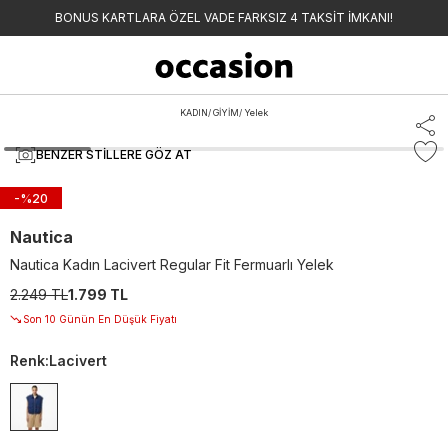
BONUS KARTLARA ÖZEL VADE FARKSIZ 4 TAKSİT İMKANI!
KADIN
/
GİYİM
/
Yelek
BENZER STILLERE GÖZ AT
-%
20
Nautica
Nautica Kadın Lacivert Regular Fit Fermuarlı Yelek
2.249 TL
1.799 TL
Son 10 Günün En Düşük Fiyatı
Renk
:
Lacivert