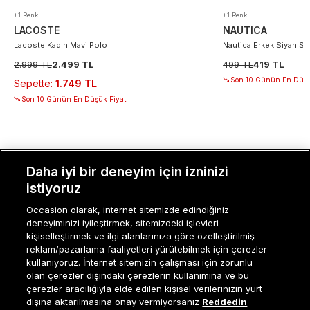
+1 Renk
+1 Renk
LACOSTE
NAUTICA
Lacoste Kadın Mavi Polo
Nautica Erkek Siyah S
2.999 TL
2.499 TL
499 TL
419 TL
Son 10 Günün En Düşü
Sepette
:
1.749 TL
Son 10 Günün En Düşük Fiyatı
Daha iyi bir deneyim için izninizi
istiyoruz
MÜŞTERI İLIŞKILERI
Occasion olarak, internet sitemizde edindiğiniz
KURUMSAL
deneyiminizi iyileştirmek, sitemizdeki işlevleri
kişiselleştirmek ve ilgi alanlarınıza göre özelleştirilmiş
KADIN KATEGORILER
reklam/pazarlama faaliyetleri yürütebilmek için çerezler
kullanıyoruz. İnternet sitemizin çalışması için zorunlu
GRUP MARKALAR
olan çerezler dışındaki çerezlerin kullanımına ve bu
çerezler aracılığıyla elde edilen kişisel verilerinizin yurt
ERKEK KATEGORILER
dışına aktarılmasına onay vermiyorsanız
Reddedin