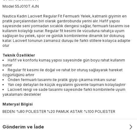
Model
55J010T
.
4JN
Nautica Kadın Lacivert Regular Fit Fermuarlı Yelek, katmanlı giyimin en
pratik parçalarından biri olarak gardırobunda yerini alır. Hafif yapısı
sayesinde seni yormadan sıcaklık dengesi sağlar, fermuarlı tasarımı ise
kullanım kolaylığı sunar. Regular fit kesimi ile vücuduna rahatça uyum
sağlayan bu yelek, spor ve günlük kombinlerine dinamik bir dokunuş
katar. Lacivert tonunun zamansız duruşu ile farklı stillere kolayca adapte
olur
Teknik Özellikler
Hafif ve konforlu kumaş yapısı sayesinde gün boyu rahat kullanım
sunar
Regular fit kesimi ile doğal ve rahat bir oturuş sağlayarak hareket
özgürlüğünü artırır
Önden fermuarlı tasarımı ile pratik giyip çıkarma imkanı sunar
Yan cep detayları ile küçük eşyalarını güvenle taşımanı kolaylaştırır
Lacivert rengi ve sade tasarımı sayesinde farklı kombinlerle uyum
yakalamanı destekler
Materyal Bilgisi
BEDEN: %80 POLIESTER %20 PAMUK ASTAR: %100 POLIESTER
Gönderim ve İade