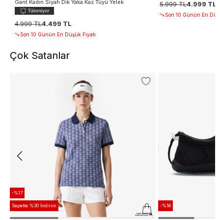
Gant Kadın Siyah Dik Yaka Kaz Tüyü Yelek
5.999 TL
4.999 TL
Son 10 Günün En Düşü
4.999 TL
4.499 TL
Son 10 Günün En Düşük Fiyatı
Çok Satanlar
-%17
Sepette %30 İndirim
-%16