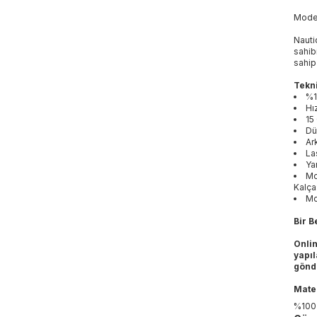
Mod
Nauti
sahib
sahip
Tekni
%1
Hı
15
Dü
Ar
La
Ya
Mo
Kalça
Mo
Bir B
Onli
yapıl
gönd
Mater
%100