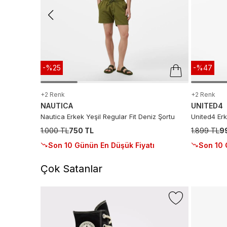
-%25
-%47
+2 Renk
+2 Renk
NAUTICA
UNITED4
Nautica Erkek Yeşil Regular Fit Deniz Şortu
United4 Er
1.000 TL
750 TL
1.899 TL
9
Son 10 Günün En Düşük Fiyatı
Son 10 
Çok Satanlar