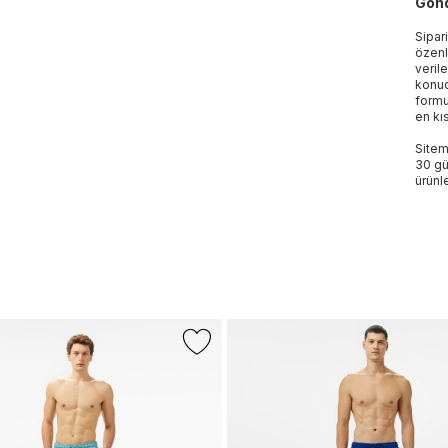
Gönd
Sipar
özenl
veril
konud
formu
en kı
Sitem
30 gü
ürünle