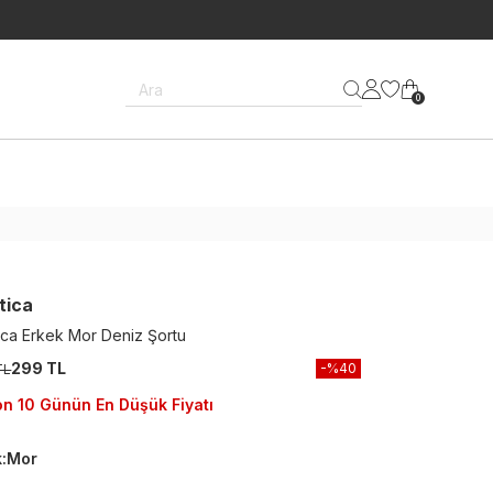
Ara
0
tica
ica Erkek Mor Deniz Şortu
299 TL
-%
40
TL
n 10 Günün En Düşük Fiyatı
k
:
Mor