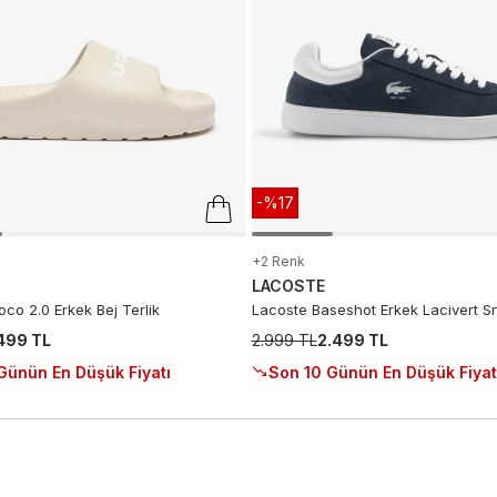
-%17
+2 Renk
LACOSTE
co 2.0 Erkek Bej Terlik
Lacoste Baseshot Erkek Lacivert S
.499 TL
2.999 TL
2.499 TL
Günün En Düşük Fiyatı
Son 10 Günün En Düşük Fiyat