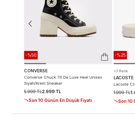
-%50
-%25
CONVERSE
+2 Renk
Converse Chuck 70 De Luxe Heel Unisex
LACOSTE
Siyah/Krem Sneaker
Lacoste Cro
5.999 TL
2.999 TL
1.999 TL
1
Son 10 Günün En Düşük Fiyatı
Son 10 