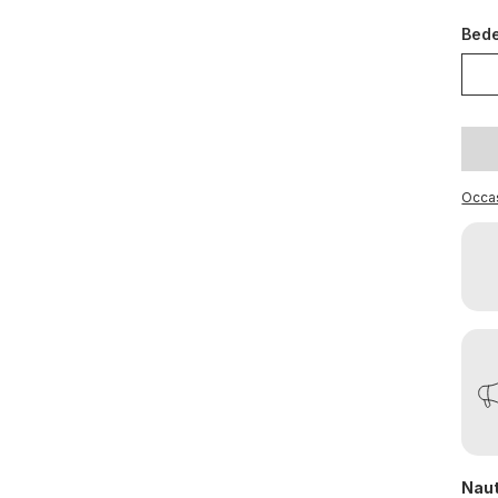
Bed
Occa
Naut