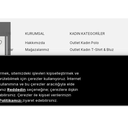
KILERI
KURUMSAL
KADIN KATEGORILER
Hakkımızda
Outlet Kadın Polo
 Sorular
Mağazalarımız
Outlet Kadın T-Shirt & Bluz
Politikası
Sanal Çadır
Outlet Kadın Gömlek
lgilendirme
Bilgi Toplum Hizmetleri
Outlet Kadın Sweatshirt
arı
Çerez Ayarları
Outlet Kadın Elbise
rmek, sitemizdeki işlevleri kişiselleştirmek ve
etni
Outlet Kadın Yelek
ürütebilmek için çerezler kullanıyoruz. İnternet
kullanımına ve bu çerezler aracılığıyla elde
Outlet Kadın Mont & Ceket
sanız
Reddedin
seçeneğine; çerezlere ilişkin
ipariş Takip
Outlet Kadın Spor Ayakkabı & Snea
lirsiniz. Çerezler ile kişisel verilerinizin
niz
i
Outlet Kadın Çanta & Cüzdan
Politikamızı
ziyaret edebilirsiniz.
tı
Occasion bir EREN PERAKENDE markasıdır. © Eren Holding