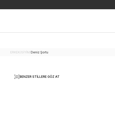
ERKEK
/
GİYİM
/
Deniz Şortu
BENZER STILLERE GÖZ AT