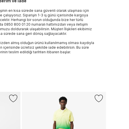
erim ve İade
işinin en kısa sürede sana güvenli olarak ulaşması için
e çalışıyoruz. Siparişin 1-3 iş günü içerisinde kargoya
ecektir. Herhangi bir sorun olduğunda bize her türlü
a 0850 800 01 20 numaralı hattımızdan veya iletişim
muzu doldurarak ulaşabilirsin. Müşteri İlişkileri ekibimiz
sa sürede sana geri dönüş sağlayacaktır.
izden almış olduğun ürünü kullanılmamış olması kaydıyla
n içerisinde ücretsiz şekilde iade edebilirsin. Bu süre
rinin teslim edildiği tarihten itibaren başlar.
-%14
+1 Renk
NAUTICA
Nautica Erke
Şortu
2.099 TL
1.