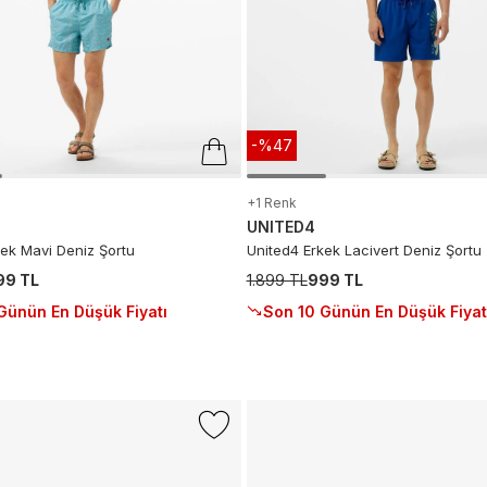
-%47
+1 Renk
UNITED4
kek Mavi Deniz Şortu
United4 Erkek Lacivert Deniz Şortu
99 TL
1.899 TL
999 TL
Günün En Düşük Fiyatı
Son 10 Günün En Düşük Fiyat