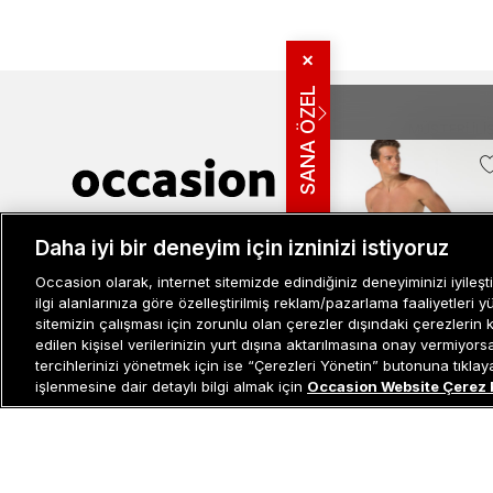
✕
SANA ÖZEL
MÜŞTERI İLIŞ
Bize Ulaşın
Sıkça Sorulan
İade ve İptal 
Müşteri İlişkileri
0 850 800 01 20
Daha iyi bir deneyim için izninizi istiyoruz
Kampanya Bi
Kullanım Şartl
Occasion olarak, internet sitemizde edindiğiniz deneyiminizi iyileşti
Aydınlatma M
ilgi alanlarınıza göre özelleştirilmiş reklam/pazarlama faaliyetleri y
-%25
sitemizin çalışması için zorunlu olan çerezler dışındaki çerezlerin 
Site Haritası
edilen kişisel verilerinizin yurt dışına aktarılmasına onay vermiyor
Misafir Üye S
tercihlerinizi yönetmek için ise “Çerezleri Yönetin” butonuna tıklayabi
Nautica Erkek Turuncu De
İşlem Rehber
işlenmesine dair detaylı bilgi almak için
Occasion Website Çerez 
Şortu
800 TL
600 TL
Son 10 Günün En Düşük Fiya