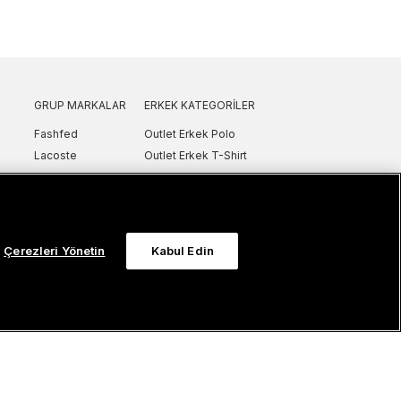
GRUP MARKALAR
ERKEK KATEGORILER
Fashfed
Outlet Erkek Polo
Lacoste
Outlet Erkek T-Shirt
GANT
Outlet Erkek Gömlek
Nautica
Outlet Erkek Sweatshirt
SuperStep
Outlet Erkek Eşofman
Converse
Outlet Erkek Yelek
Çerezleri Yönetin
Kabul Edin
Intersport
Outlet Erkek Mont & Ceket
ker
UNITED4
Outlet Erkek Spor Ayakkabı & Sneaker
Sanal Çadır
Outlet Erkek Terlik & Sandalet