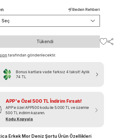
en
Beden Rehberi
Seç
Tükendi
sion
tarafından gönderilecektir.
Bonus kartlara vade farksız 4 taksit!
Aylık
74 TL
APP'e Özel 500 TL İndirim Fırsatı!
APP'e özel APP500 kodu ile 5.000 TL ve üzerine
500 TL indirim kazanın.
Kodu Kopyala
ica Erkek Mor Deniz Şortu Ürün Özellikleri