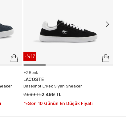
5.999 TL
2.
Son 10 G
-%17
+2 Renk
LACOSTE
neaker
Baseshot Erkek Siyah Sneaker
2.999 TL
2.499 TL
ı
Son 10 Günün En Düşük Fiyatı