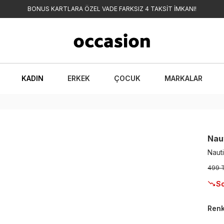
BONUS KARTLARA ÖZEL VADE FARKSIZ 4 TAKSİT İMKANI!
KADIN
ERKEK
ÇOCUK
MARKALAR
Nau
Naut
499 
So
Ren