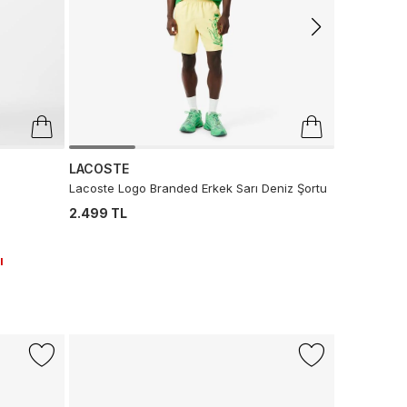
Son 10 G
LACOSTE
Lacoste Logo Branded Erkek Sarı Deniz Şortu
2.499 TL
ı
-%50
CONVERS
Converse C
Krem Sneak