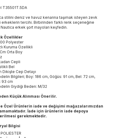
el
T35501T
.
5DA
ca stilini deniz ve havuz kenarına taşımak isteyen zevk
i erkeklerin tercihi. Birbirinden farklı renk seçeneğine
 Nautica erkek şort mayoları keşfedin.
k Özellikler
00 Polyester
zlı Kuruma Özellikli
 Cm Orta Boy
z
kadan Cepli
stikli Bel
n Dikişte Cep Detayı
delin Bilgileri; Boy: 186 cm, Göğüs: 91 cm, Bel: 72 cm,
: 93 cm
delin Giydiği Beden: M/32
eden Küçük Alınması Önerilir.
ne Özel Ürünlerin iade ve değişimi mağazalarımızdan
amamaktadır. İade için ürünlerin iade depoya
erilmesi gerekmektedir.
yal Bilgisi
 POLIESTER