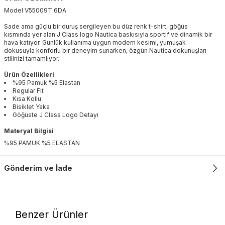
Model
V55009T
.
6DA
Sade ama güçlü bir duruş sergileyen bu düz renk t-shirt, göğüs
kısmında yer alan J Class logo Nautica baskısıyla sportif ve dinamik bir
hava katıyor. Günlük kullanıma uygun modern kesimi, yumuşak
dokusuyla konforlu bir deneyim sunarken, özgün Nautica dokunuşları
stilinizi tamamlıyor.
Ürün Özellikleri
%95 Pamuk %5 Elastan
Regular Fit
Kısa Kollu
Bisiklet Yaka
Göğüste J Class Logo Detayı
Materyal Bilgisi
%95 PAMUK %5 ELASTAN
Gönderim ve İade
Benzer Ürünler