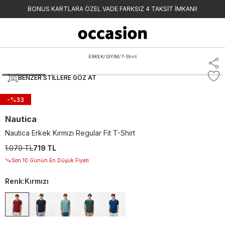
BONUS KARTLARA ÖZEL VADE FARKSIZ 4 TAKSİT İMKANI!
ERKEK
/
GİYİM
/
T-Shirt
BENZER STILLERE GÖZ AT
-%
33
Nautica
Nautica Erkek Kırmızı Regular Fit T-Shirt
1.079 TL
719 TL
Son 10 Günün En Düşük Fiyatı
Renk
:
Kırmızı