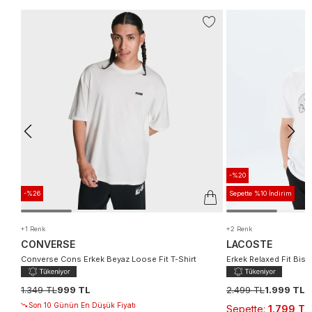
-%20
-%26
Sepette %10 İndirim
+1 Renk
+2 Renk
CONVERSE
LACOSTE
Converse Cons Erkek Beyaz Loose Fit T-Shirt
Erkek Relaxed Fit Bisik
1.349 TL
999 TL
2.499 TL
1.999 TL
Son 10 Günün En Düşük Fiyatı
Sepette
:
1.799 TL