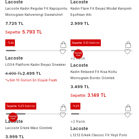
Lacoste
Lacoste
Lacoste Kadın Regular Fit Kapüşonlu
Kadın Flare Fit Beyaz Modal Karışımlı
Monogram Kahverengi Sweatshirt
Eşofman Altı
7.725 TL
2.999 TL
5.793 TL
Sepette
:
-%
44
Sepette %10 İndirim
Lacoste
+
2
Renk
L004 Platform Kadın Beyaz Sneaker
Lacoste
Kadın Relaxed Fit Kısa Kollu
4.499 TL
2.499 TL
Monogram Bordo Gömlek
Son 10 Günün En Düşük Fiyatı
3.499 TL
3.149 TL
Sepette
:
Sepette %25 İndirim
-%
25
Lacoste
+
2
Renk
Lacoste Erkek Mavi Gömlek
Lacoste
L.12.12 Erkek Classic Fit Yeşil Polo
3.999 TL