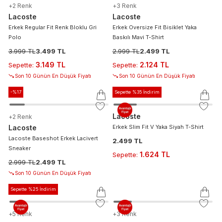
+
2
Renk
+
3
Renk
Lacoste
Lacoste
Erkek Regular Fit Renk Bloklu Gri
Erkek Oversize Fit Bisiklet Yaka
Polo
Baskılı Mavi T-Shirt
3.999 TL
3.499 TL
2.999 TL
2.499 TL
3.149 TL
2.124 TL
Sepette
:
Sepette
:
Son 10 Günün En Düşük Fiyatı
Son 10 Günün En Düşük Fiyatı
-%
17
Sepette %35 İndirim
Lacoste
+
2
Renk
Lacoste
Erkek Slim Fit V Yaka Siyah T-Shirt
Lacoste Baseshot Erkek Lacivert
2.499 TL
Sneaker
1.624 TL
Sepette
:
2.999 TL
2.499 TL
Son 10 Günün En Düşük Fiyatı
Sepette %25 İndirim
+
5
Renk
+
3
Renk