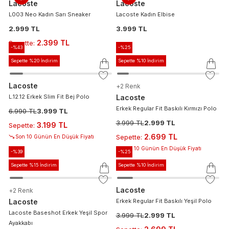
Lacoste
Lacoste
L003 Neo Kadın Sarı Sneaker
Lacoste Kadın Elbise
2.999 TL
3.999 TL
2.399 TL
Sepette
:
-%
43
-%
25
Sepette %20 İndirim
Sepette %10 İndirim
Lacoste
+
2
Renk
L.12.12 Erkek Slim Fit Bej Polo
Lacoste
Erkek Regular Fit Baskılı Kırmızı Polo
6.990 TL
3.999 TL
3.999 TL
2.999 TL
3.199 TL
Sepette
:
2.699 TL
Sepette
:
Son 10 Günün En Düşük Fiyatı
Son 10 Günün En Düşük Fiyatı
-%
39
-%
25
Sepette %15 İndirim
Sepette %10 İndirim
Lacoste
+
2
Renk
Lacoste
Erkek Regular Fit Baskılı Yeşil Polo
Lacoste Baseshot Erkek Yeşil Spor
3.999 TL
2.999 TL
Ayakkabı