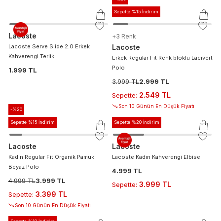
Sepette %15 İndirim
Lacoste
+
3
Renk
Lacoste Serve Slide 2.0 Erkek
Lacoste
Kahverengi Terlik
Erkek Regular Fit Renk bloklu Lacivert
Polo
1.999 TL
3.999 TL
2.999 TL
2.549 TL
Sepette
:
Son 10 Günün En Düşük Fiyatı
-%
20
Sepette %15 İndirim
Sepette %20 İndirim
Lacoste
Lacoste
Kadın Regular Fit Organik Pamuk
Lacoste Kadın Kahverengi Elbise
Beyaz Polo
4.999 TL
4.999 TL
3.999 TL
3.999 TL
Sepette
:
3.399 TL
Sepette
:
Son 10 Günün En Düşük Fiyatı