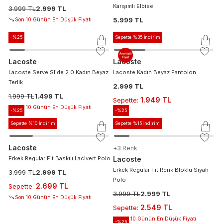
Karışımlı Elbise
3.999 TL
2.999 TL
5.999 TL
Son 10 Günün En Düşük Fiyatı
-%
25
Sepette %35 İndirim
Lacoste
Lacoste
Lacoste Serve Slide 2.0 Kadın Beyaz
Lacoste Kadın Beyaz Pantolon
Terlik
2.999 TL
1.999 TL
1.499 TL
1.949 TL
Sepette
:
Son 10 Günün En Düşük Fiyatı
-%
25
-%
25
Sepette %10 İndirim
Sepette %15 İndirim
Lacoste
+
3
Renk
Erkek Regular Fit Baskılı Lacivert Polo
Lacoste
Erkek Regular Fit Renk Bloklu Siyah
3.999 TL
2.999 TL
Polo
2.699 TL
Sepette
:
3.999 TL
2.999 TL
Son 10 Günün En Düşük Fiyatı
2.549 TL
Sepette
:
Son 10 Günün En Düşük Fiyatı
-%
25