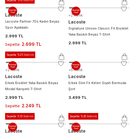
Sepette %10 İndirim
Lacoste
+
2
Renk
Lacoste Partner 70s Kadın Beyaz
Lacoste
Spor Ayakkabı
Signature Unisex Classic Fit Bisiklet
Yaka Baskılı Beyaz T-Shirt
2.999 TL
2.999 TL
2.699 TL
Sepette
:
Sepette %25 İndirim
+
2
Renk
+
5
Renk
Lacoste
Lacoste
Erkek Bisiklet Yaka Baskılı Beyaz
Erkek Slim Fit Keten Siyah Bermuda
Modal Karışımlı T-Shirt
Şort
2.999 TL
3.499 TL
2.249 TL
Sepette
:
Sepette %10 İndirim
Sepette %30 İndirim
Lacoste
Lacoste