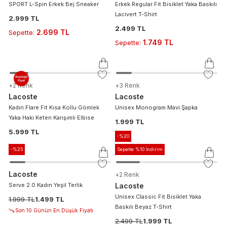
SPORT L-Spin Erkek Bej Sneaker
Erkek Regular Fit Bisiklet Yaka Baskılı
Lacivert T-Shirt
2.999 TL
2.499 TL
2.699 TL
Sepette
:
1.749 TL
Sepette
:
+
2
Renk
+
3
Renk
Lacoste
Lacoste
Kadın Flare Fit Kısa Kollu Gömlek
Unisex Monogram Mavi Şapka
Yaka Haki Keten Karışımlı Elbise
1.999 TL
5.999 TL
-%
20
-%
25
Sepette %10 İndirim
Lacoste
+
2
Renk
Serve 2.0 Kadın Yeşil Terlik
Lacoste
Unisex Classic Fit Bisiklet Yaka
1.999 TL
1.499 TL
Baskılı Beyaz T-Shirt
Son 10 Günün En Düşük Fiyatı
2.499 TL
1.999 TL