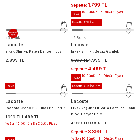
1.799 TL
Sepette
:
Son 10 Günün En Düşük Fiyatı
-%
44
Sepette %10 İndirim
+
5
Renk
+
2
Renk
Lacoste
Lacoste
Erkek Slim Fit Keten Bej Bermuda
Erkek Slim Fit Beyaz Gömlek
2.999 TL
8.990 TL
4.999 TL
4.499 TL
Sepette
:
Son 10 Günün En Düşük Fiyatı
-%
20
-%
25
Sepette %15 İndirim
Lacoste
Lacoste
Lacoste Croco 2.0 Erkek Bej Terlik
Erkek Regular Fit Yarım Fermuarlı Renk
Bloklu Beyaz Polo
1.999 TL
1.499 TL
4.999 TL
3.999 TL
Son 10 Günün En Düşük Fiyatı
3.399 TL
Sepette
:
Son 10 Günün En Düşük Fiyatı