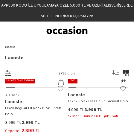
APP500 KODU İLE UYGULAMAYA ÖZEL 5.000 TL VE ÜZERİ ALIŞVERİŞLERDE
500 TL İNDİRİMİ KAÇIRMAYIN!
Lacoste
Lacoste
-%
25
2733
ürün
Sepette %20 İndirim
-%
20
Lacoste
+
3
Renk
Lacoste
L.12.12 Erkek Classic Fit Lacivert Polo
Erkek Regular Fit Renk Bloklu Krem
4.999 TL
3.999 TL
Polo
Son 10 Günün En Düşük Fiyatı
3.999 TL
2.999 TL
2.399 TL
Sepette
: