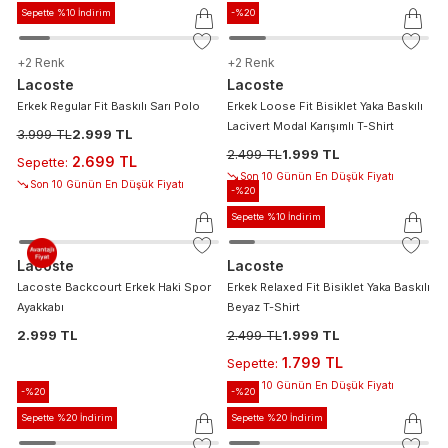
Sepette %10 İndirim
-%
20
+
2
Renk
+
2
Renk
Lacoste
Lacoste
Erkek Regular Fit Baskılı Sarı Polo
Erkek Loose Fit Bisiklet Yaka Baskılı
Lacivert Modal Karışımlı T-Shirt
3.999 TL
2.999 TL
2.499 TL
1.999 TL
2.699 TL
Sepette
:
Son 10 Günün En Düşük Fiyatı
Son 10 Günün En Düşük Fiyatı
-%
20
Sepette %10 İndirim
Lacoste
Lacoste
Lacoste Backcourt Erkek Haki Spor
Erkek Relaxed Fit Bisiklet Yaka Baskılı
Ayakkabı
Beyaz T-Shirt
2.999 TL
2.499 TL
1.999 TL
1.799 TL
Sepette
:
Son 10 Günün En Düşük Fiyatı
-%
20
-%
20
Sepette %20 İndirim
Sepette %20 İndirim