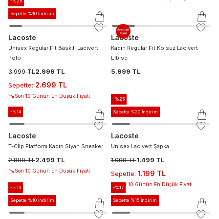
-%
25
Sepette %10 İndirim
Lacoste
Lacoste
Unisex Regular Fit Baskılı Lacivert
Kadın Regular Fit Kolsuz Lacivert
Polo
Elbise
3.999 TL
2.999 TL
5.999 TL
2.699 TL
Sepette
:
Son 10 Günün En Düşük Fiyatı
-%
25
-%
14
Sepette %20 İndirim
Lacoste
Lacoste
T-Clip Platform Kadın Siyah Sneaker
Unisex Lacivert Şapka
2.890 TL
2.499 TL
1.999 TL
1.499 TL
Son 10 Günün En Düşük Fiyatı
1.199 TL
Sepette
:
Son 10 Günün En Düşük Fiyatı
-%
13
-%
17
Sepette %10 İndirim
Sepette %15 İndirim