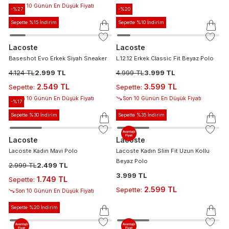
Son 10 Günün En Düşük Fiyatı
-%
27
-%
20
Sepette %15 İndirim
Sepette %10 İndirim
Lacoste
Lacoste
Baseshot Evo Erkek Siyah Sneaker
L.12.12 Erkek Classic Fit Beyaz Polo
4.124 TL
2.999 TL
4.999 TL
3.999 TL
2.549 TL
3.599 TL
Sepette
:
Sepette
:
Son 10 Günün En Düşük Fiyatı
Son 10 Günün En Düşük Fiyatı
-%
17
Sepette %30 İndirim
Sepette %35 İndirim
Lacoste
Lacoste
Lacoste Kadın Mavi Polo
Lacoste Kadın Slim Fit Uzun Kollu
Beyaz Polo
2.999 TL
2.499 TL
3.999 TL
1.749 TL
Sepette
:
2.599 TL
Sepette
:
Son 10 Günün En Düşük Fiyatı
Sepette %20 İndirim