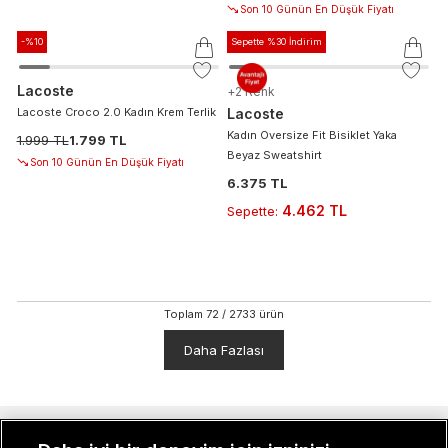
Son 10 Günün En Düşük Fiyatı
-%
10
Sepette %30 İndirim
Lacoste
+
2
Renk
Lacoste Croco 2.0 Kadın Krem Terlik
Lacoste
Kadın Oversize Fit Bisiklet Yaka
1.999 TL
1.799 TL
Beyaz Sweatshirt
Son 10 Günün En Düşük Fiyatı
6.375 TL
4.462 TL
Sepette
:
Toplam
72
/
2733
ürün
Daha Fazlası
MÜŞTERI İLIŞKILERI