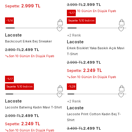
3.999 TL
2.999 TL
2.999 TL
Sepette
:
Son 10 Günün En Düşük Fiyatı
-%
17
-%
14
Sepette %10 İndirim
Lacoste
+
2
Renk
Backcourt Erkek Bej Sneaker
Lacoste
Erkek Bisiklet Yaka Baskılı Açık Mavi
2.890 TL
2.499 TL
T-Shirt
Son 10 Günün En Düşük Fiyatı
2.999 TL
2.499 TL
2.249 TL
Sepette
:
Son 10 Günün En Düşük Fiyatı
-%
17
Sepette %10 İndirim
-%
29
Lacoste
+
2
Renk
Lacoste Batwing Kadın Mavi T-Shirt
Lacoste
Lacoste Print Cotton Kadın Bej T-
2.999 TL
2.499 TL
Shirt
2.249 TL
Sepette
:
3.499 TL
2.499 TL
Son 10 Günün En Düşük Fiyatı