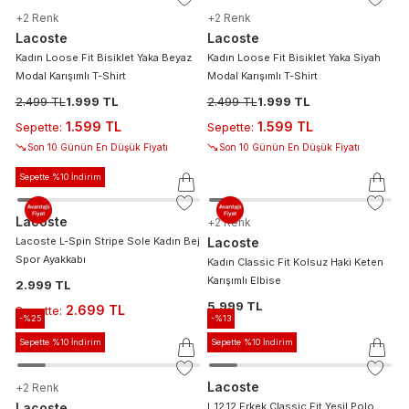
+
2
Renk
+
2
Renk
Lacoste
Lacoste
Kadın Loose Fit Bisiklet Yaka Beyaz
Kadın Loose Fit Bisiklet Yaka Siyah
Modal Karışımlı T-Shirt
Modal Karışımlı T-Shirt
2.499 TL
1.999 TL
2.499 TL
1.999 TL
1.599 TL
1.599 TL
Sepette
:
Sepette
:
Son 10 Günün En Düşük Fiyatı
Son 10 Günün En Düşük Fiyatı
Sepette %10 İndirim
Lacoste
+
2
Renk
Lacoste L-Spin Stripe Sole Kadın Bej
Lacoste
Spor Ayakkabı
Kadın Classic Fit Kolsuz Haki Keten
Karışımlı Elbise
2.999 TL
5.999 TL
2.699 TL
Sepette
:
-%
25
-%
13
Sepette %10 İndirim
Sepette %10 İndirim
Lacoste
+
2
Renk
Lacoste
L.12.12 Erkek Classic Fit Yeşil Polo