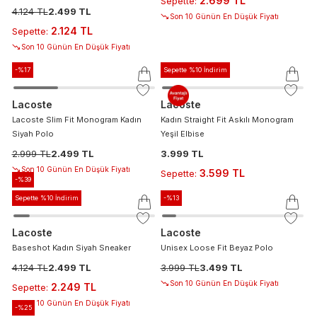
2.699 TL
Sepette
:
4.124 TL
2.499 TL
Son 10 Günün En Düşük Fiyatı
2.124 TL
Sepette
:
Son 10 Günün En Düşük Fiyatı
-%
17
Sepette %10 İndirim
Lacoste
Lacoste
Lacoste Slim Fit Monogram Kadın
Kadın Straight Fit Askılı Monogram
Siyah Polo
Yeşil Elbise
2.999 TL
2.499 TL
3.999 TL
Son 10 Günün En Düşük Fiyatı
3.599 TL
Sepette
:
-%
39
Sepette %10 İndirim
-%
13
Lacoste
Lacoste
Baseshot Kadın Siyah Sneaker
Unisex Loose Fit Beyaz Polo
4.124 TL
2.499 TL
3.999 TL
3.499 TL
Son 10 Günün En Düşük Fiyatı
2.249 TL
Sepette
:
Son 10 Günün En Düşük Fiyatı
-%
25