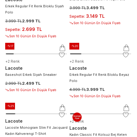
Erkek Regular Fit Renk Bloklu Siyah
3.999 TL
3.499 TL
Polo
3.149 TL
Sepette
:
3.999 TL
2.999 TL
Son 10 Günün En Düşük Fiyatı
2.699 TL
Sepette
:
Son 10 Günün En Düşük Fiyatı
-%
17
-%
20
+
2
Renk
+
2
Renk
Lacoste
Lacoste
Baseshot Erkek Siyah Sneaker
Erkek Regular Fit Renk Bloklu Beyaz
Polo
2.999 TL
2.499 TL
4.999 TL
3.999 TL
Son 10 Günün En Düşük Fiyatı
Son 10 Günün En Düşük Fiyatı
-%
25
Lacoste
+
2
Renk
Lacoste Monogram Slim Fit Jacquard
Lacoste
Kadın Kahverengi T-Shirt
Kadın Classic Fit Kolsuz Bej Keten