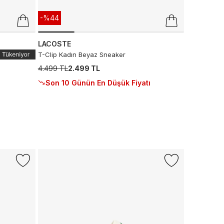
-%44
LACOSTE
T-Clip Kadın Beyaz Sneaker
4.499 TL
2.499 TL
Son 10 Günün En Düşük Fiyatı
-%30
+1 Renk
NAUTICA
Nautica Kad
Ayakkabısı
499 TL
350
Son 10 G