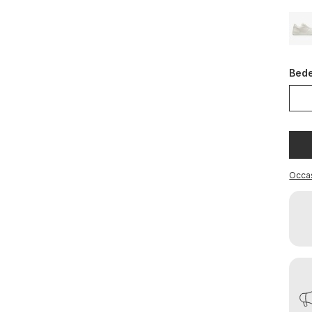
Bed
Occa