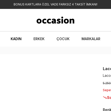
BONUS KARTLARA ÖZEL VADE FARKSIZ 4 TAKSİT İMKANI!
KADIN
ERKEK
ÇOCUK
MARKALAR
Lac
Laco
5.250
Sepe
So
Ren