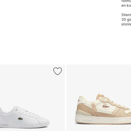
formu
en kı
Sitem
30 gü
ürünle