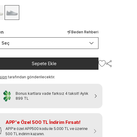
en
Beden Rehberi
Seç
Sepete Ekle
sion
tarafından gönderilecektir.
Bonus kartlara vade farksız 4 taksit!
Aylık
899 TL
APP'e Özel 500 TL İndirim Fırsatı!
APP'e özel APP500 kodu ile 5.000 TL ve üzerine
500 TL indirim kazanın.