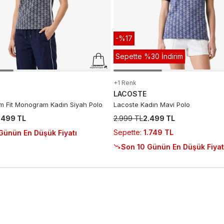
-%17
Sepette %30 İndirim
+1 Renk
LACOSTE
im Fit Monogram Kadın Siyah Polo
Lacoste Kadın Mavi Polo
.499 TL
2.999 TL
2.499 TL
Sepette
:
1.749 TL
Günün En Düşük Fiyatı
Son 10 Günün En Düşük Fiyat