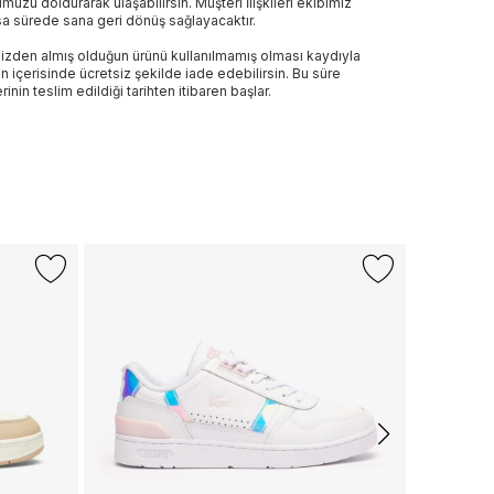
muzu doldurarak ulaşabilirsin. Müşteri İlişkileri ekibimiz
sa sürede sana geri dönüş sağlayacaktır.
izden almış olduğun ürünü kullanılmamış olması kaydıyla
n içerisinde ücretsiz şekilde iade edebilirsin. Bu süre
rinin teslim edildiği tarihten itibaren başlar.
-%31
LACOSTE
T-Clip Kadı
2.890 TL
1.
Son 10 G