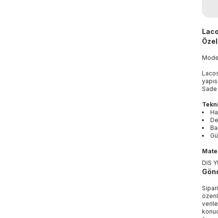
Laco
Özell
Mod
Lacos
yapıs
Sade 
Tekni
Ha
De
Ba
Gü
Mater
DIS 
Gönd
Sipar
özenl
veril
konud