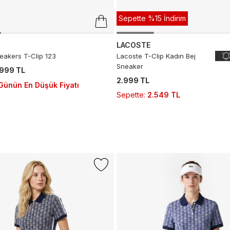
Sepette %15 İndirim
LACOSTE
eakers T-Clip 123
Lacoste T-Clip Kadın Bej
Sneaker
.999 TL
2.999 TL
Günün En Düşük Fiyatı
Sepette
:
2.549 TL