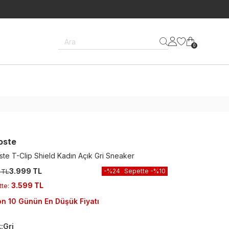
Ara
0
oste
ste T-Clip Shield Kadın Açık Gri Sneaker
3.999 TL
-%
24
Sepette
-%
10
 TL
3.599 TL
tte
:
n 10 Günün En Düşük Fiyatı
k
:
Gri