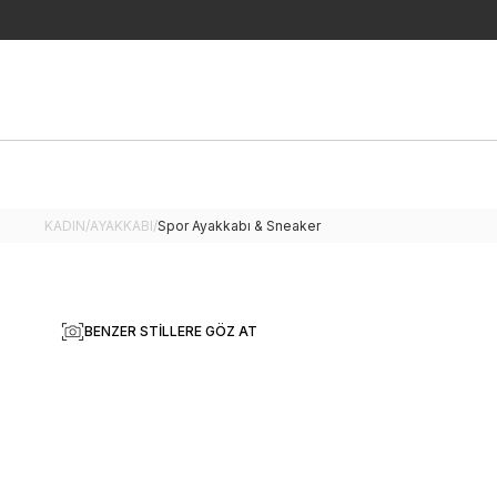
KADIN
/
AYAKKABI
/
Spor Ayakkabı & Sneaker
BENZER STILLERE GÖZ AT