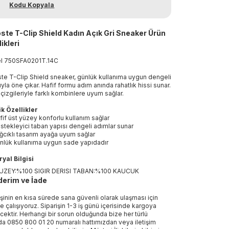
Kodu Kopyala
ste T-Clip Shield Kadın Açık Gri Sneaker Ürün
ikleri
el
750SFA0201T
.
14C
te T-Clip Shield sneaker, günlük kullanıma uygun dengeli
ıyla öne çıkar. Hafif formu adım anında rahatlık hissi sunar.
çizgileriyle farklı kombinlere uyum sağlar.
k Özellikler
fif üst yüzey konforlu kullanım sağlar
stekleyici taban yapısı dengeli adımlar sunar
ğcıklı tasarım ayağa uyum sağlar
nlük kullanıma uygun sade yapıdadır
yal Bilgisi
YUZEY:%100 SIGIR DERISI TABAN:%100 KAUCUK
erim ve İade
işinin en kısa sürede sana güvenli olarak ulaşması için
e çalışıyoruz. Siparişin 1-3 iş günü içerisinde kargoya
ecektir. Herhangi bir sorun olduğunda bize her türlü
a 0850 800 01 20 numaralı hattımızdan veya iletişim