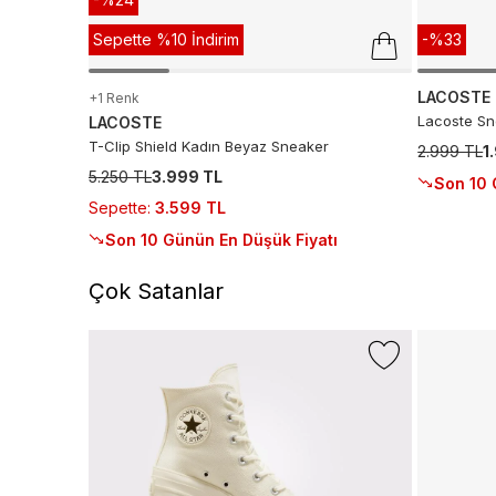
Sepette %10 İndirim
-%33
LACOSTE
+1 Renk
Lacoste Sn
LACOSTE
T-Clip Shield Kadın Beyaz Sneaker
2.999 TL
1
5.250 TL
3.999 TL
Son 10 
Sepette
:
3.599 TL
Son 10 Günün En Düşük Fiyatı
Çok Satanlar