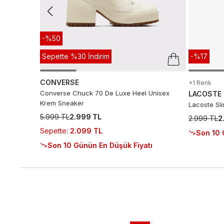
-%50
Sepette %30 İndirim
-%17
CONVERSE
+1 Renk
Converse Chuck 70 De Luxe Heel Unisex
LACOSTE
Krem Sneaker
Lacoste Sl
5.999 TL
2.999 TL
2.999 TL
2
Sepette
:
2.099 TL
Son 10 
Son 10 Günün En Düşük Fiyatı