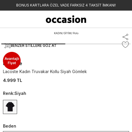
BONUS KARTLARA ÖZEL VADE FARKSIZ 4 TAKSİT İMKANI!
KADIN
/
GİYİM
/
Polo
BENZER STILLERE GÖZ AT
Lacoste
Lacoste Kadın Truvakar Kollu Siyah Gömlek
4.999 TL
Renk
:
Siyah
Beden