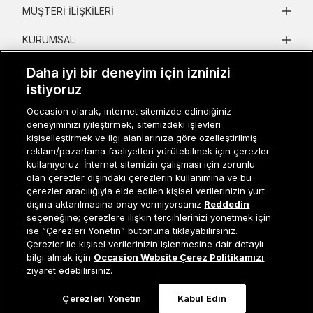
MÜŞTERI İLIŞKILERI
KURUMSAL
KADIN KATEGORILER
Daha iyi bir deneyim için izninizi
istiyoruz
GRUP MARKALAR
Occasion olarak, internet sitemizde edindiğiniz
deneyiminizi iyileştirmek, sitemizdeki işlevleri
ERKEK KATEGORILER
kişiselleştirmek ve ilgi alanlarınıza göre özelleştirilmiş
reklam/pazarlama faaliyetleri yürütebilmek için çerezler
kullanıyoruz. İnternet sitemizin çalışması için zorunlu
Müşteri İlişkileri
0 850 800 01 20
olan çerezler dışındaki çerezlerin kullanımına ve bu
çerezler aracılığıyla elde edilen kişisel verilerinizin yurt
dışına aktarılmasına onay vermiyorsanız
Reddedin
seçeneğine; çerezlere ilişkin tercihlerinizi yönetmek için
ise “Çerezleri Yönetin” butonuna tıklayabilirsiniz.
Occasion bir EREN PERAKENDE markasıdır. © Eren Holding
Çerezler ile kişisel verilerinizin işlenmesine dair detaylı
Sepete Ekle
bilgi almak için
Occasion Website Çerez Politikamızı
ziyaret edebilirsiniz.
Çerezleri Yönetin
Kabul Edin
0