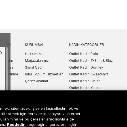
KILERI
KURUMSAL
KADIN KATEGORILER
Hakkımızda
Outlet Kadın Polo
 Sorular
Mağazalarımız
Outlet Kadın T-Shirt & Bluz
Politikası
Sanal Çadır
Outlet Kadın Gömlek
lgilendirme
Bilgi Toplum Hizmetleri
Outlet Kadın Sweatshirt
arı
Çerez Ayarları
Outlet Kadın Elbise
etni
Outlet Kadın Yelek
Outlet Kadın Mont & Ceket
ipariş Takip
Outlet Kadın Spor Ayakkabı & Snea
rmek, sitemizdeki işlevleri kişiselleştirmek ve
i
Outlet Kadın Çanta & Cüzdan
ürütebilmek için çerezler kullanıyoruz. İnternet
kullanımına ve bu çerezler aracılığıyla elde
sanız
Reddedin
seçeneğine; çerezlere ilişkin