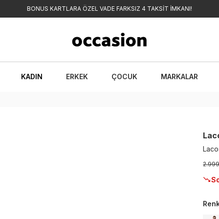
BONUS KARTLARA ÖZEL VADE FARKSIZ 4 TAKSİT İMKANI!
KADIN
ERKEK
ÇOCUK
MARKALAR
Lac
Lacos
2.99
So
Ren