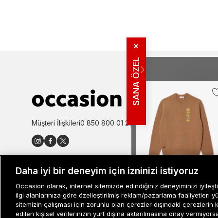
✕
SANA ÖZEL
MÜŞTERI İLIŞ
Bize Ulaşın
Sıkça Sorulan
İade ve İptal 
Müşteri İlişkileri
0 850 800 01 20
Kampanya Bi
Kullanım Şartl
Aydınlatma M
Site Haritası
Daha iyi bir deneyim için izninizi istiyoruz
Misafir Üye S
Unisex Classic Fit Bisiklet
Occasion olarak, internet sitemizde edindiğiniz deneyiminizi iyileşti
İşlem Rehber
Yaka Bej Triko
ilgi alanlarınıza göre özelleştirilmiş reklam/pazarlama faaliyetleri y
sitemizin çalışması için zorunlu olan çerezler dışındaki çerezlerin 
2.999 TL
edilen kişisel verilerinizin yurt dışına aktarılmasına onay vermiyor