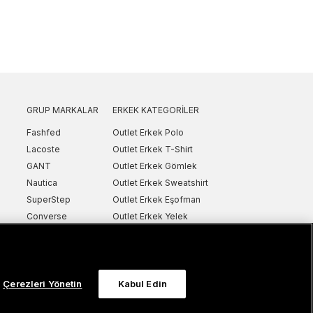
GRUP MARKALAR
ERKEK KATEGORILER
Fashfed
Outlet Erkek Polo
Lacoste
Outlet Erkek T-Shirt
GANT
Outlet Erkek Gömlek
Nautica
Outlet Erkek Sweatshirt
SuperStep
Outlet Erkek Eşofman
Converse
Outlet Erkek Yelek
Intersport
Outlet Erkek Mont & Ceket
ker
UNITED4
Outlet Erkek Spor Ayakkabı & Sneaker
Sanal Çadır
Outlet Erkek Terlik & Sandalet
Çerezleri Yönetin
Kabul Edin