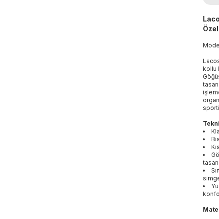
Laco
Özell
Mod
Lacos
kollu 
Göğüs
tasar
işlem
organ
sport
Tekni
Kl
Bi
Kı
Gö
tasar
Sı
simge
Yü
konfo
Mater