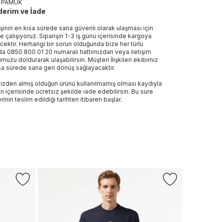
 PAMUK
erim ve İade
işinin en kısa sürede sana güvenli olarak ulaşması için
e çalışıyoruz. Siparişin 1-3 iş günü içerisinde kargoya
ecektir. Herhangi bir sorun olduğunda bize her türlü
a 0850 800 01 20 numaralı hattımızdan veya iletişim
muzu doldurarak ulaşabilirsin. Müşteri İlişkileri ekibimiz
sa sürede sana geri dönüş sağlayacaktır.
izden almış olduğun ürünü kullanılmamış olması kaydıyla
n içerisinde ücretsiz şekilde iade edebilirsin. Bu süre
rinin teslim edildiği tarihten itibaren başlar.
GANT
Gant Erkek Y
Shirt
1.499 TL