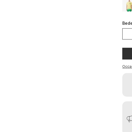
Bed
Occa