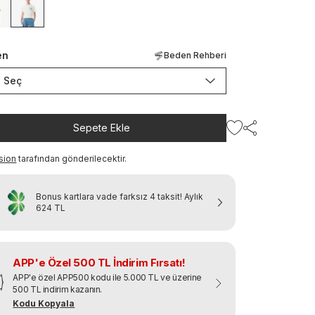
en
Beden Rehberi
Seç
Sepete Ekle
sion
tarafından gönderilecektir.
Bonus kartlara vade farksız 4 taksit!
Aylık
624 TL
APP'e Özel 500 TL İndirim Fırsatı!
APP'e özel APP500 kodu ile 5.000 TL ve üzerine
500 TL indirim kazanın.
Kodu Kopyala