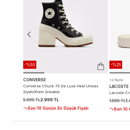
-%50
-%25
CONVERSE
+2 Renk
Converse Chuck 70 De Luxe Heel Unisex
LACOSTE
Siyah/Krem Sneaker
Lacoste Cro
5.999 TL
2.999 TL
1.999 TL
1
Son 10 Günün En Düşük Fiyatı
Son 10 