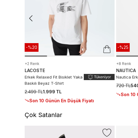
-%20
-%25
+2 Renk
+8 Renk
LACOSTE
NAUTICA
Erkek Relaxed Fit Bisiklet Yaka
Nautica Erk
Baskılı Beyaz T-Shirt
720 TL
54
2.499 TL
1.999 TL
Son 10 
Son 10 Günün En Düşük Fiyatı
Çok Satanlar