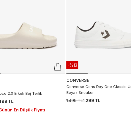
-%13
CONVERSE
Converse Cons Day One Classic U
Beyaz Sneaker
co 2.0 Erkek Bej Terlik
1.499 TL
1.299 TL
.499 TL
Günün En Düşük Fiyatı