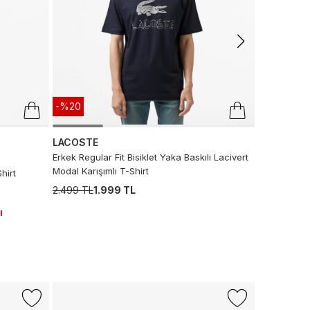
-%20
LACOSTE
Erkek Regular Fit Bisiklet Yaka Baskılı Lacivert
Modal Karışımlı T-Shirt
hirt
2.499 TL
1.999 TL
ı
-%43
LACOSTE