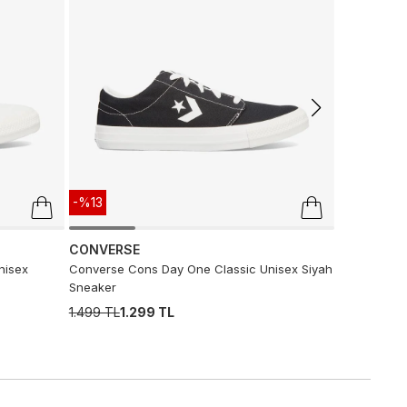
L.12.12 Erkek
6.990 TL
3
-%13
CONVERSE
nisex
Converse Cons Day One Classic Unisex Siyah
Sneaker
1.499 TL
1.299 TL