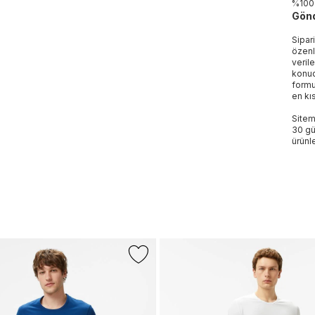
%100
Gönd
Sipar
özenl
veril
konud
formu
en kı
Sitem
30 gü
ürünle