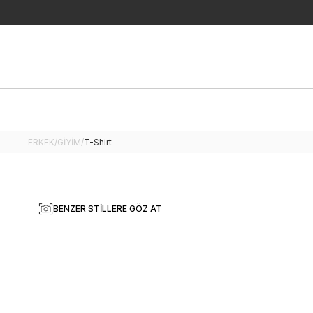
ERKEK
/
GİYİM
/
T-Shirt
BENZER STILLERE GÖZ AT