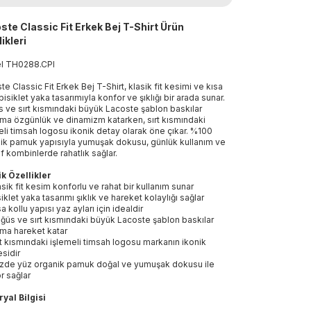
ste Classic Fit Erkek Bej T-Shirt Ürün
ikleri
el
TH0288
.
CPI
te Classic Fit Erkek Bej T-Shirt, klasik fit kesimi ve kısa
bisiklet yaka tasarımıyla konfor ve şıklığı bir arada sunar.
 ve sırt kısmındaki büyük Lacoste şablon baskılar
ıma özgünlük ve dinamizm katarken, sırt kısmındaki
eli timsah logosu ikonik detay olarak öne çıkar. %100
ik pamuk yapısıyla yumuşak dokusu, günlük kullanım ve
if kombinlerde rahatlık sağlar.
k Özellikler
asik fit kesim konforlu ve rahat bir kullanım sunar
siklet yaka tasarımı şıklık ve hareket kolaylığı sağlar
sa kollu yapısı yaz ayları için idealdir
ğüs ve sırt kısmındaki büyük Lacoste şablon baskılar
ıma hareket katar
rt kısmındaki işlemeli timsah logosu markanın ikonik
sidir
zde yüz organik pamuk doğal ve yumuşak dokusu ile
r sağlar
yal Bilgisi