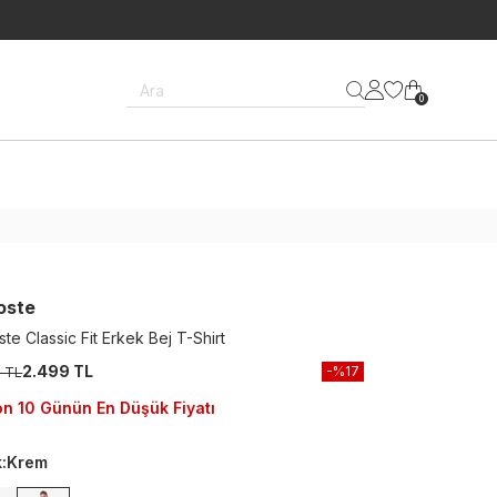
Ara
0
oste
te Classic Fit Erkek Bej T-Shirt
2.499 TL
-%
17
9 TL
n 10 Günün En Düşük Fiyatı
k
:
Krem