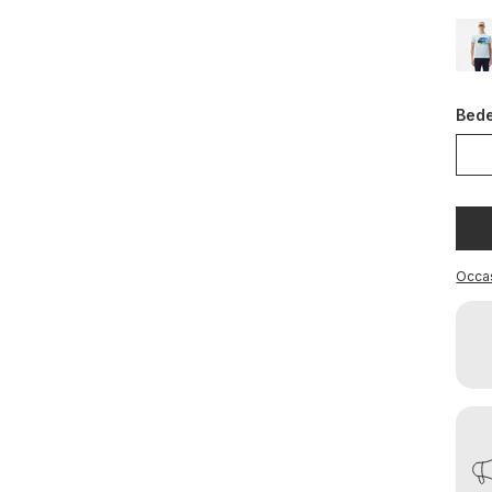
Bed
Occa