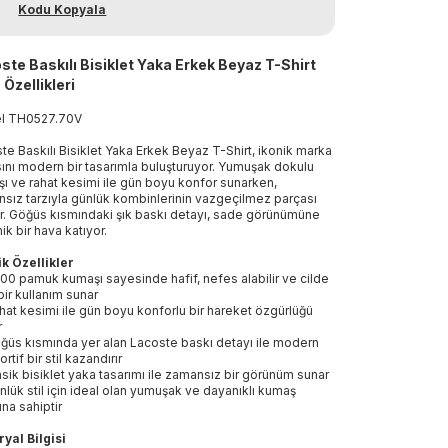
Kodu Kopyala
ste Baskılı Bisiklet Yaka Erkek Beyaz T-Shirt
 Özellikleri
el
TH0527
.
70V
te Baskılı Bisiklet Yaka Erkek Beyaz T-Shirt, ikonik marka
ını modern bir tasarımla buluşturuyor. Yumuşak dokulu
ı ve rahat kesimi ile gün boyu konfor sunarken,
sız tarzıyla günlük kombinlerinin vazgeçilmez parçası
r. Göğüs kısmındaki şık baskı detayı, sade görünümüne
ik bir hava katıyor.
k Özellikler
00 pamuk kumaşı sayesinde hafif, nefes alabilir ve cilde
bir kullanım sunar
hat kesimi ile gün boyu konforlu bir hareket özgürlüğü
r
ğüs kısmında yer alan Lacoste baskı detayı ile modern
rtif bir stil kazandırır
asik bisiklet yaka tasarımı ile zamansız bir görünüm sunar
nlük stil için ideal olan yumuşak ve dayanıklı kumaş
ına sahiptir
yal Bilgisi