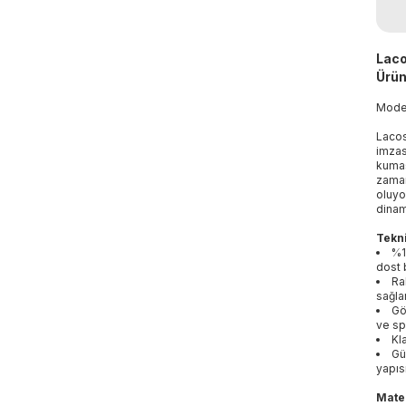
Laco
Ürün
Mod
Lacos
imzas
kumaş
zaman
oluyo
dinam
Tekni
%1
dost 
Ra
sağla
Gö
ve spo
Kl
Gü
yapıs
Mater