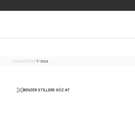
ERKEK
/
GİYİM
/
T-Shirt
BENZER STILLERE GÖZ AT