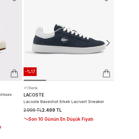
LACOSTE
Baseshot Ev
Sneaker
4.124 TL
2.
Sepette
:
2
Son 10 G
-%17
+1 Renk
Unisex
LACOSTE
Lacoste Baseshot Erkek Lacivert Sneaker
2.999 TL
2.499 TL
Son 10 Günün En Düşük Fiyatı
ı