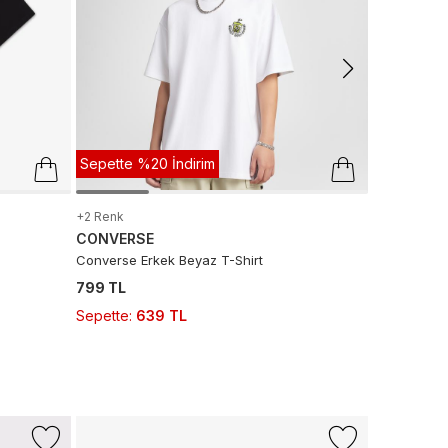
Son 10 G
Sepette %20 İndirim
+2 Renk
CONVERSE
Converse Erkek Beyaz T-Shirt
799 TL
Sepette
:
639 TL
-%27
Sepette %1
+1 Renk