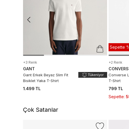
Sepette %
+3 Renk
+2 Renk
GANT
CONVERS
Gant Erkek Beyaz Slim Fit
Converse Lo
Bisiklet Yaka T-Shirt
T-Shirt
1.499 TL
799 TL
Sepette
:
5
Çok Satanlar