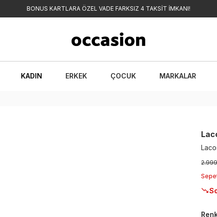
BONUS KARTLARA ÖZEL VADE FARKSIZ 4 TAKSİT İMKANI!
KADIN
ERKEK
ÇOCUK
MARKALAR
Lac
Lacos
2.99
Sepe
So
Ren