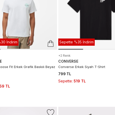
30 İndirim
Sepette %35 İndirim
+2 Renk
E
CONVERSE
ose Fit Erkek Grafik Baskılı Beyaz
Converse Erkek Siyah T-Shirt
799 TL
Sepette
:
519 TL
59 TL