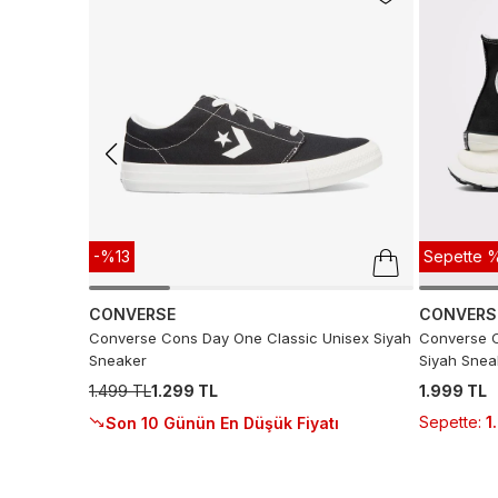
-%13
Sepette %
CONVERSE
CONVERS
Converse Cons Day One Classic Unisex Siyah
Converse C
Sneaker
Siyah Snea
1.499 TL
1.299 TL
1.999 TL
Sepette
:
1
Son 10 Günün En Düşük Fiyatı