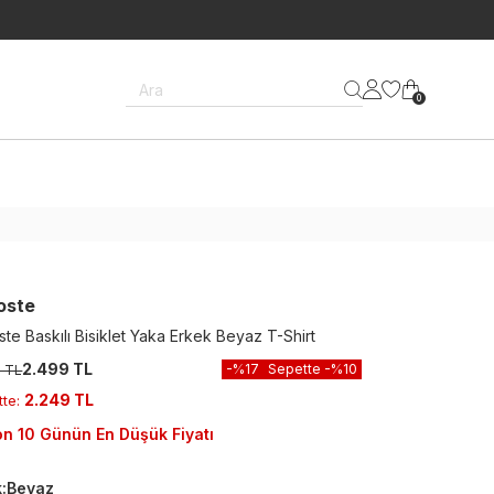
Ara
0
oste
te Baskılı Bisiklet Yaka Erkek Beyaz T-Shirt
2.499 TL
-%
17
Sepette
-%
10
9 TL
2.249 TL
tte
:
n 10 Günün En Düşük Fiyatı
k
:
Beyaz