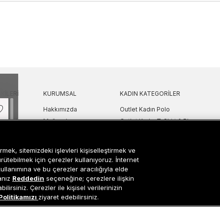
KILERI
KURUMSAL
KADIN KATEGORILER
Hakkımızda
Outlet Kadın Polo
 Sorular
Mağazalarımız
Outlet Kadın T-Shirt & Bluz
Politikası
Sanal Çadır
Outlet Kadın Gömlek
lgilendirme
Bilgi Toplum Hizmetleri
Outlet Kadın Sweatshirt
rmek, sitemizdeki işlevleri kişiselleştirmek ve
arı
Çerez Ayarları
Outlet Kadın Elbise
ürütebilmek için çerezler kullanıyoruz. İnternet
etni
Outlet Kadın Yelek
kullanımına ve bu çerezler aracılığıyla elde
sanız
Reddedin
seçeneğine; çerezlere ilişkin
Outlet Kadın Mont & Ceket
lirsiniz. Çerezler ile kişisel verilerinizin
ipariş Takip
Outlet Kadın Spor Ayakkabı & Snea
Politikamızı
ziyaret edebilirsiniz.
i
Outlet Kadın Çanta & Cüzdan