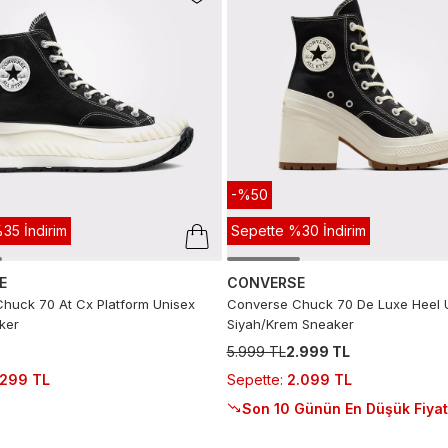
-%50
35 İndirim
Sepette %30 İndirim
E
CONVERSE
huck 70 At Cx Platform Unisex
Converse Chuck 70 De Luxe Heel 
ker
Siyah/Krem Sneaker
5.999 TL
2.999 TL
.299 TL
Sepette
:
2.099 TL
Son 10 Günün En Düşük Fiyat