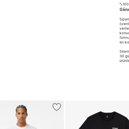
%100
Gönd
Sipar
özenl
veril
konud
formu
en kı
Sitem
30 gü
ürünle