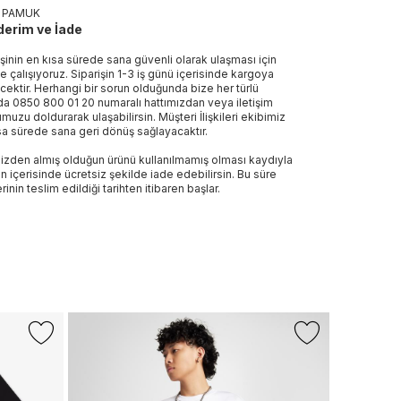
 PAMUK
erim ve İade
işinin en kısa sürede sana güvenli olarak ulaşması için
e çalışıyoruz. Siparişin 1-3 iş günü içerisinde kargoya
ecektir. Herhangi bir sorun olduğunda bize her türlü
a 0850 800 01 20 numaralı hattımızdan veya iletişim
muzu doldurarak ulaşabilirsin. Müşteri İlişkileri ekibimiz
sa sürede sana geri dönüş sağlayacaktır.
izden almış olduğun ürünü kullanılmamış olması kaydıyla
n içerisinde ücretsiz şekilde iade edebilirsin. Bu süre
rinin teslim edildiği tarihten itibaren başlar.
-%20
UNITED4
United4 Regu
999 TL
799