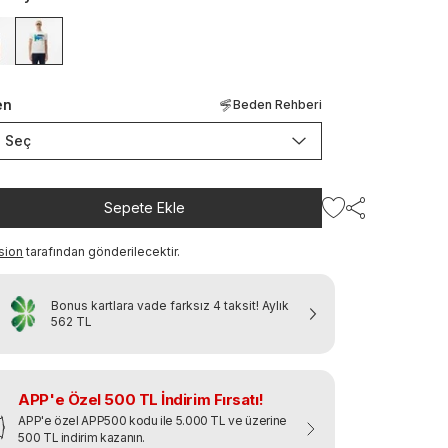
en
Beden Rehberi
Seç
Sepete Ekle
sion
tarafından gönderilecektir.
Bonus kartlara vade farksız 4 taksit!
Aylık
562 TL
APP'e Özel 500 TL İndirim Fırsatı!
APP'e özel APP500 kodu ile 5.000 TL ve üzerine
500 TL indirim kazanın.