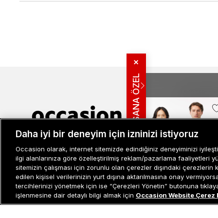
✕
SANA ÖZEL
MÜŞTERI İLIŞ
Bize Ulaşın
Sıkça Sorulan
Daha iyi bir deneyim için izninizi istiyoruz
İade ve İptal 
Müşteri İlişkileri
0 850 800 01 20
Kampanya Bi
Occasion olarak, internet sitemizde edindiğiniz deneyiminizi iyileşti
Kullanım Şartl
ilgi alanlarınıza göre özelleştirilmiş reklam/pazarlama faaliyetleri y
Aydınlatma M
sitemizin çalışması için zorunlu olan çerezler dışındaki çerezlerin 
-%33
edilen kişisel verilerinizin yurt dışına aktarılmasına onay vermiyor
Site Haritası
tercihlerinizi yönetmek için ise “Çerezleri Yönetin” butonuna tıklayabi
Misafir Üye S
işlenmesine dair detaylı bilgi almak için
Occasion Website Çerez 
Unisex
İşlem Rehber
Bisiklet Yaka
Baskılı Beyaz