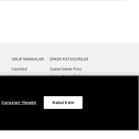
GRUP MARKALAR
ERKEK KATEGORILER
Fashfed
Outlet Erkek Polo
Lacoste
Outlet Erkek T-Shirt
GANT
Outlet Erkek Gömlek
Nautica
Outlet Erkek Sweatshirt
SuperStep
Outlet Erkek Eşofman
Çerezleri Yönetin
Kabul Edin
Converse
Outlet Erkek Yelek
Intersport
Outlet Erkek Mont & Ceket
ker
UNITED4
Outlet Erkek Spor Ayakkabı & Sneaker
Sanal Çadır
Outlet Erkek Terlik & Sandalet