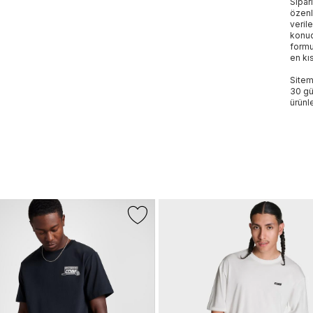
Sipar
özenl
veril
konud
formu
en kı
Sitem
30 gü
ürünle