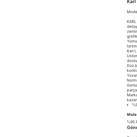
Karl
Mod
KARL 
detay
zemin
grafi
Yumuş
tarzı
Karl 
Üstün
dostu
Düz be
kontra
Yuvar
Norma
Günlü
parça
Markan
kazand
%9
Mater
%95 
Gönd