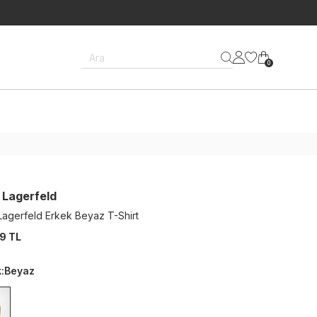
Ara
0
 Lagerfeld
 Lagerfeld Erkek Beyaz T-Shirt
9 TL
k
:
Beyaz