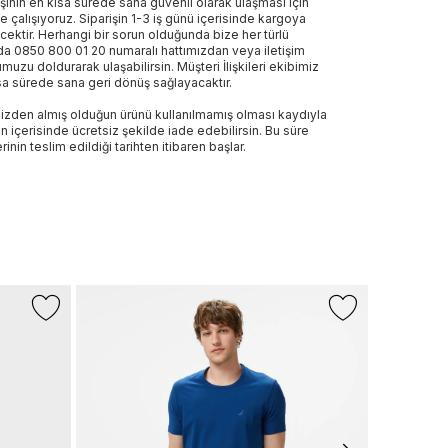
işinin en kısa sürede sana güvenli olarak ulaşması için
e çalışıyoruz. Siparişin 1-3 iş günü içerisinde kargoya
ecektir. Herhangi bir sorun olduğunda bize her türlü
a 0850 800 01 20 numaralı hattımızdan veya iletişim
muzu doldurarak ulaşabilirsin. Müşteri İlişkileri ekibimiz
sa sürede sana geri dönüş sağlayacaktır.
izden almış olduğun ürünü kullanılmamış olması kaydıyla
n içerisinde ücretsiz şekilde iade edebilirsin. Bu süre
rinin teslim edildiği tarihten itibaren başlar.
-%25
+6 Renk
NAUTICA
Nautica Erk
720 TL
540
Son 10 G