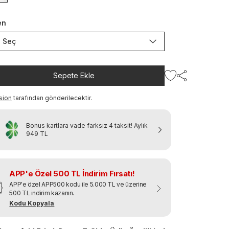
en
Seç
Sepete Ekle
sion
tarafından gönderilecektir.
Bonus kartlara vade farksız 4 taksit!
Aylık
949 TL
APP'e Özel 500 TL İndirim Fırsatı!
APP'e özel APP500 kodu ile 5.000 TL ve üzerine
500 TL indirim kazanın.
Kodu Kopyala