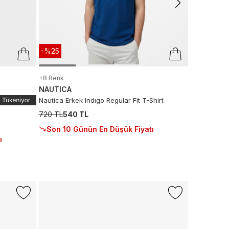
-%25
+8 Renk
NAUTICA
Nautica Erkek Indıgo Regular Fit T-Shirt
720 TL
540 TL
Son 10 Günün En Düşük Fiyatı
ı
-%13
CONVERS
Converse C
Sneaker
1.499 TL
1.