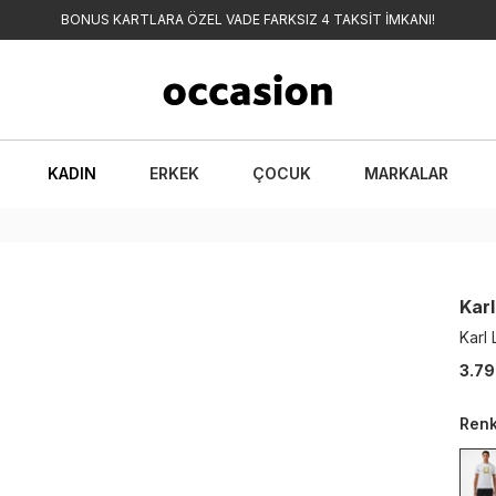
BONUS KARTLARA ÖZEL VADE FARKSIZ 4 TAKSİT İMKANI!
KADIN
ERKEK
ÇOCUK
MARKALAR
Karl
Karl
3.79
Ren