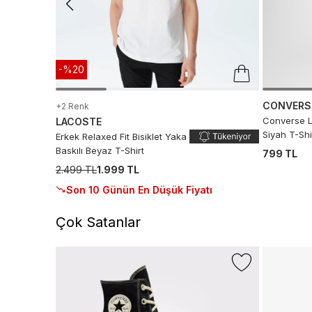
-%20
CONVERS
+2 Renk
Converse L
LACOSTE
Siyah T-Shi
Erkek Relaxed Fit Bisiklet Yaka
Baskılı Beyaz T-Shirt
799 TL
2.499 TL
1.999 TL
Son 10 Günün En Düşük Fiyatı
Çok Satanlar