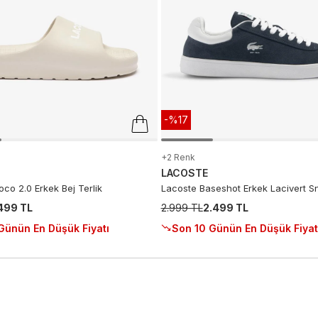
-%17
+2 Renk
LACOSTE
co 2.0 Erkek Bej Terlik
Lacoste Baseshot Erkek Lacivert S
.499 TL
2.999 TL
2.499 TL
Günün En Düşük Fiyatı
Son 10 Günün En Düşük Fiyat