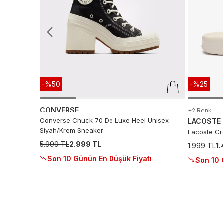
-%50
-%25
CONVERSE
+2 Renk
Converse Chuck 70 De Luxe Heel Unisex
LACOSTE
Siyah/Krem Sneaker
Lacoste Cro
5.999 TL
2.999 TL
1.999 TL
1
Son 10 Günün En Düşük Fiyatı
Son 10 