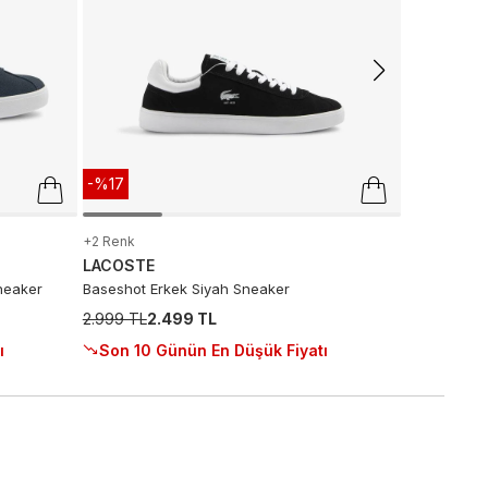
Son 10 G
-%17
+2 Renk
LACOSTE
neaker
Baseshot Erkek Siyah Sneaker
2.999 TL
2.499 TL
ı
Son 10 Günün En Düşük Fiyatı