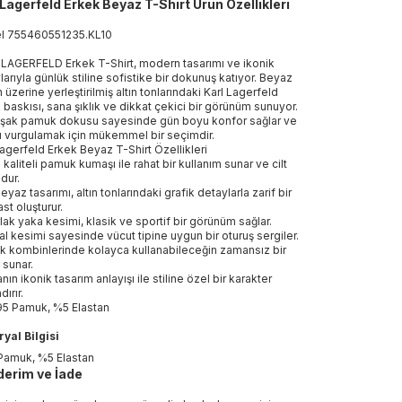
 Lagerfeld Erkek Beyaz T-Shirt Ürün Özellikleri
el
755460551235
.
KL10
LAGERFELD Erkek T-Shirt, modern tasarımı ve ikonik
larıyla günlük stiline sofistike bir dokunuş katıyor. Beyaz
 üzerine yerleştirilmiş altın tonlarındaki Karl Lagerfeld
k baskısı, sana şıklık ve dikkat çekici bir görünüm sunuyor.
ak pamuk dokusu sayesinde gün boyu konfor sağlar ve
nı vurgulamak için mükemmel bir seçimdir.
Lagerfeld Erkek Beyaz T-Shirt Özellikleri
 kaliteli pamuk kumaşı ile rahat bir kullanım sunar ve cilt
dur.
yaz tasarımı, altın tonlarındaki grafik detaylarla zarif bir
st oluşturur.
lak yaka kesimi, klasik ve sportif bir görünüm sağlar.
l kesimi sayesinde vücut tipine uygun bir oturuş sergiler.
k kombinlerinde kolayca kullanabileceğin zamansız bir
 sunar.
ın ikonik tasarım anlayışı ile stiline özel bir karakter
ırır.
5 Pamuk, %5 Elastan
yal Bilgisi
Pamuk, %5 Elastan
erim ve İade