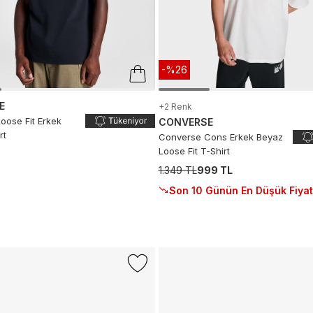
-%26
E
+2 Renk
oose Fit Erkek
CONVERSE
rt
Converse Cons Erkek Beyaz
Loose Fit T-Shirt
1.349 TL
999 TL
Son 10 Günün En Düşük Fiyat