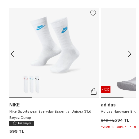
-%30
NIKE
adidas
Nike Sportswear Everyday Essential Unisex 3'Lü
Adidas Hardware Erkek
Beyaz Çorap
849 TL
594 TL
Son 10 Günün En Düşü
599 TL