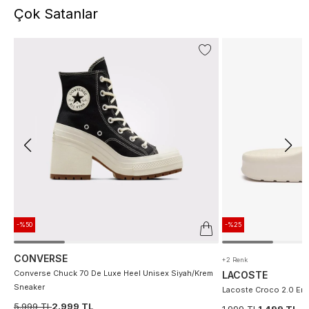
Çok Satanlar
-%50
-%25
CONVERSE
+2 Renk
Converse Chuck 70 De Luxe Heel Unisex Siyah/Krem
LACOSTE
Sneaker
Lacoste Croco 2.0 Erke
5.999 TL
2.999 TL
1.999 TL
1.499 TL