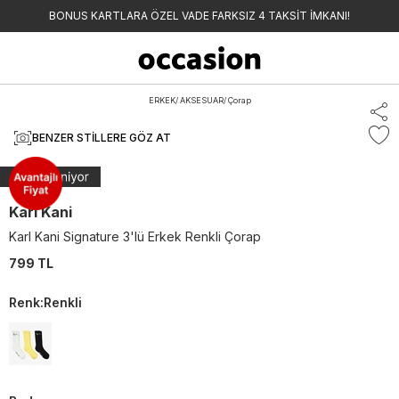
BONUS KARTLARA ÖZEL VADE FARKSIZ 4 TAKSİT İMKANI!
ERKEK
/
AKSESUAR
/
Çorap
BENZER STILLERE GÖZ AT
Karl Kani
Karl Kani Signature 3'lü Erkek Renkli Çorap
799 TL
Renk
:
Renkli