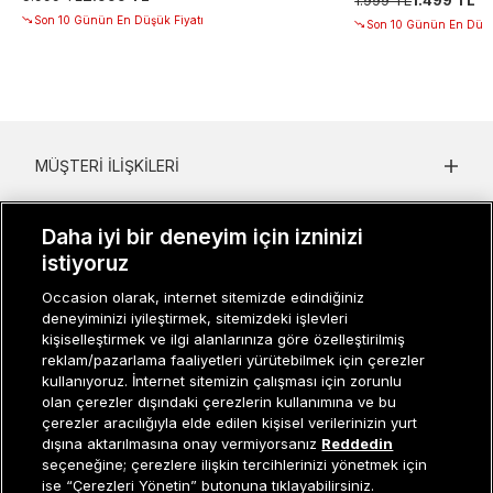
Son 10 Günün En Düşük Fiyatı
Son 10 Günün En Düşü
MÜŞTERI İLIŞKILERI
KURUMSAL
Daha iyi bir deneyim için izninizi
KADIN KATEGORILER
istiyoruz
Occasion olarak, internet sitemizde edindiğiniz
GRUP MARKALAR
deneyiminizi iyileştirmek, sitemizdeki işlevleri
kişiselleştirmek ve ilgi alanlarınıza göre özelleştirilmiş
ERKEK KATEGORILER
reklam/pazarlama faaliyetleri yürütebilmek için çerezler
kullanıyoruz. İnternet sitemizin çalışması için zorunlu
olan çerezler dışındaki çerezlerin kullanımına ve bu
çerezler aracılığıyla elde edilen kişisel verilerinizin yurt
Müşteri İlişkileri
0 850 800 01 20
dışına aktarılmasına onay vermiyorsanız
Reddedin
seçeneğine; çerezlere ilişkin tercihlerinizi yönetmek için
ise “Çerezleri Yönetin” butonuna tıklayabilirsiniz.