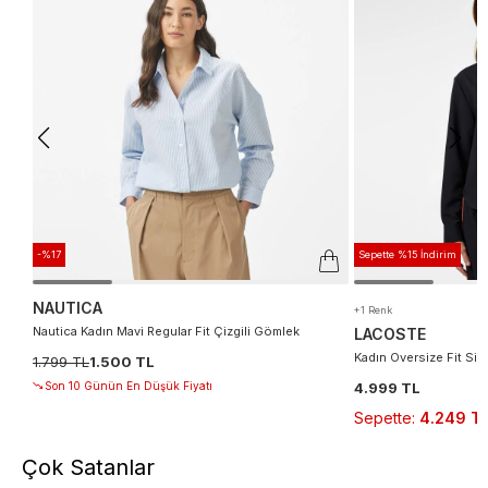
-%17
Sepette %15 İndirim
NAUTICA
+1 Renk
Nautica Kadın Mavi Regular Fit Çizgili Gömlek
LACOSTE
Kadın Oversize Fit Si
1.799 TL
1.500 TL
Son 10 Günün En Düşük Fiyatı
4.999 TL
Sepette
:
4.249 T
Çok Satanlar