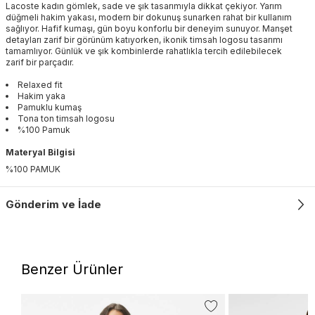
Lacoste kadın gömlek, sade ve şık tasarımıyla dikkat çekiyor. Yarım
düğmeli hakim yakası, modern bir dokunuş sunarken rahat bir kullanım
sağlıyor. Hafif kumaşı, gün boyu konforlu bir deneyim sunuyor. Manşet
detayları zarif bir görünüm katıyorken, ikonik timsah logosu tasarımı
tamamlıyor. Günlük ve şık kombinlerde rahatlıkla tercih edilebilecek
zarif bir parçadır.
Relaxed fit
Hakim yaka
Pamuklu kumaş
Tona ton timsah logosu
%100 Pamuk
Materyal Bilgisi
%100 PAMUK
Gönderim ve İade
Benzer Ürünler