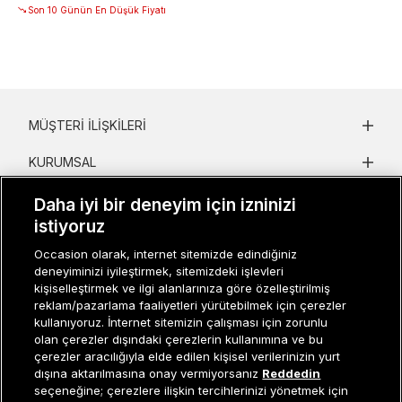
Son 10 Günün En Düşük Fiyatı
MÜŞTERI İLIŞKILERI
KURUMSAL
KADIN KATEGORILER
Daha iyi bir deneyim için izninizi
istiyoruz
GRUP MARKALAR
Occasion olarak, internet sitemizde edindiğiniz
deneyiminizi iyileştirmek, sitemizdeki işlevleri
ERKEK KATEGORILER
kişiselleştirmek ve ilgi alanlarınıza göre özelleştirilmiş
reklam/pazarlama faaliyetleri yürütebilmek için çerezler
kullanıyoruz. İnternet sitemizin çalışması için zorunlu
Müşteri İlişkileri
0 850 800 01 20
olan çerezler dışındaki çerezlerin kullanımına ve bu
çerezler aracılığıyla elde edilen kişisel verilerinizin yurt
dışına aktarılmasına onay vermiyorsanız
Reddedin
seçeneğine; çerezlere ilişkin tercihlerinizi yönetmek için