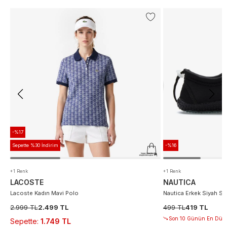
-%17
Sepette %30 İndirim
-%16
+1 Renk
+1 Renk
LACOSTE
NAUTICA
Lacoste Kadın Mavi Polo
Nautica Erkek Siyah S
2.999 TL
2.499 TL
499 TL
419 TL
Son 10 Günün En Düşü
Sepette
:
1.749 TL