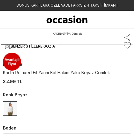
BONUS KARTLARA ÖZEL VADE FARKSIZ 4 TAKSİT İMKANI!
KADIN
/
GİYİM
/
Gömlek
BENZER STILLERE GÖZ AT
Lacoste
Kadın Relaxed Fit Yarım Kol Hakim Yaka Beyaz Gömlek
3.499 TL
Renk
:
Beyaz
Beden