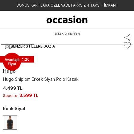
BONUS KARTLARA ÖZEL VADE FARKSIZ 4 TAKSİT İMKANI!
ERKEK
/
GİYİM
/
Polo
BENZER STILLERE GÖZ AT
Sepette -%
20
Hugo
Hugo Shiplom Erkek Siyah Polo Kazak
4.499 TL
3.599 TL
Sepette
:
Renk
:
Siyah