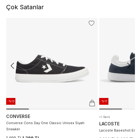
Çok Satanlar
-%13
-%17
CONVERSE
+1 Renk
Converse Cons Day One Classic Unisex Siyah
LACOSTE
Sneaker
Lacoste Baseshot Erke
1.499 TL
1.299 TL