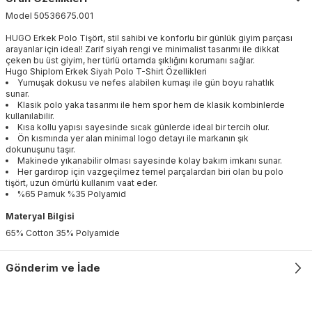
Model
50536675
.
001
HUGO Erkek Polo Tişört, stil sahibi ve konforlu bir günlük giyim parçası
arayanlar için ideal! Zarif siyah rengi ve minimalist tasarımı ile dikkat
çeken bu üst giyim, her türlü ortamda şıklığını korumanı sağlar.
Hugo Shiplom Erkek Siyah Polo T-Shirt Özellikleri
Yumuşak dokusu ve nefes alabilen kumaşı ile gün boyu rahatlık
sunar.
Klasik polo yaka tasarımı ile hem spor hem de klasik kombinlerde
kullanılabilir.
Kısa kollu yapısı sayesinde sıcak günlerde ideal bir tercih olur.
Ön kısmında yer alan minimal logo detayı ile markanın şık
dokunuşunu taşır.
Makinede yıkanabilir olması sayesinde kolay bakım imkanı sunar.
Her gardırop için vazgeçilmez temel parçalardan biri olan bu polo
tişört, uzun ömürlü kullanım vaat eder.
%65 Pamuk %35 Polyamid
Materyal Bilgisi
65% Cotton 35% Polyamide
Gönderim ve İade