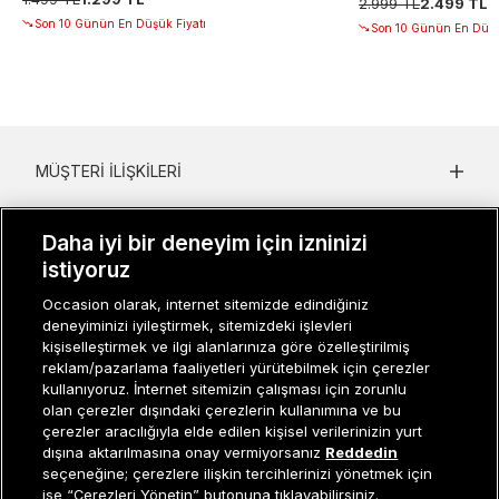
2.999 TL
2.499 TL
Son 10 Günün En Düşük Fiyatı
Son 10 Günün En Düşü
MÜŞTERI İLIŞKILERI
KURUMSAL
Daha iyi bir deneyim için izninizi
KADIN KATEGORILER
istiyoruz
Occasion olarak, internet sitemizde edindiğiniz
GRUP MARKALAR
deneyiminizi iyileştirmek, sitemizdeki işlevleri
kişiselleştirmek ve ilgi alanlarınıza göre özelleştirilmiş
ERKEK KATEGORILER
reklam/pazarlama faaliyetleri yürütebilmek için çerezler
kullanıyoruz. İnternet sitemizin çalışması için zorunlu
olan çerezler dışındaki çerezlerin kullanımına ve bu
çerezler aracılığıyla elde edilen kişisel verilerinizin yurt
Müşteri İlişkileri
0 850 800 01 20
dışına aktarılmasına onay vermiyorsanız
Reddedin
seçeneğine; çerezlere ilişkin tercihlerinizi yönetmek için
ise “Çerezleri Yönetin” butonuna tıklayabilirsiniz.