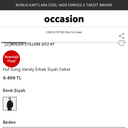
BONUS KARTLARA ÖZEL VADE FARKSIZ 4 TAKSİT İMKANI!
ERKEK
/
GİYİM
/
Mont & Ceket
BENZER STILLERE GÖZ AT
HUF
Huf Song Varsity Erkek Siyah Ceket
9.499 TL
Renk
:
Siyah
Beden