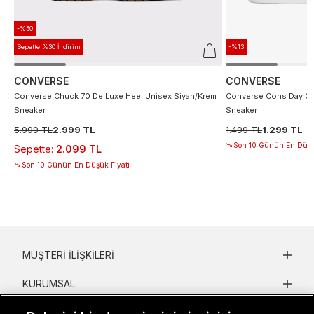
-%50
Sepette %30 İndirim
-%13
CONVERSE
CONVERSE
Converse Chuck 70 De Luxe Heel Unisex Siyah/Krem
Converse Cons Day On
Sneaker
Sneaker
5.999 TL
2.999 TL
1.499 TL
1.299 TL
Son 10 Günün En Düşü
Sepette
:
2.099 TL
Son 10 Günün En Düşük Fiyatı
MÜŞTERI İLIŞKILERI
KURUMSAL
KADIN KATEGORILER