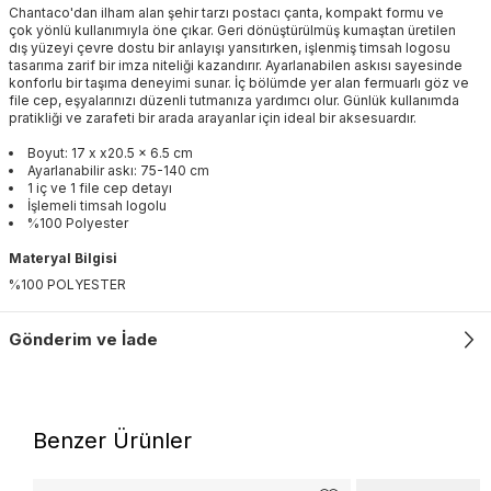
Chantaco'dan ilham alan şehir tarzı postacı çanta, kompakt formu ve
çok yönlü kullanımıyla öne çıkar. Geri dönüştürülmüş kumaştan üretilen
dış yüzeyi çevre dostu bir anlayışı yansıtırken, işlenmiş timsah logosu
tasarıma zarif bir imza niteliği kazandırır. Ayarlanabilen askısı sayesinde
konforlu bir taşıma deneyimi sunar. İç bölümde yer alan fermuarlı göz ve
file cep, eşyalarınızı düzenli tutmanıza yardımcı olur. Günlük kullanımda
pratikliği ve zarafeti bir arada arayanlar için ideal bir aksesuardır.
Boyut: 17 x x20.5 x 6.5 cm
Ayarlanabilir askı: 75-140 cm
1 iç ve 1 file cep detayı
İşlemeli timsah logolu
%100 Polyester
Materyal Bilgisi
%100 POLYESTER
Gönderim ve İade
Benzer Ürünler