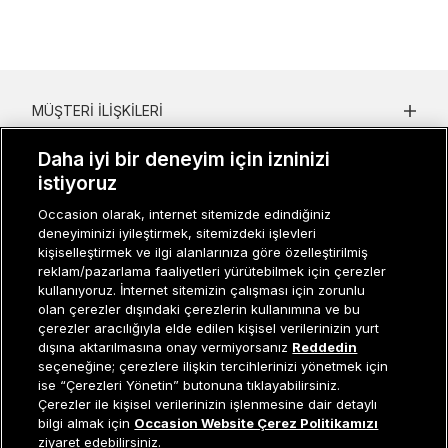
MÜŞTERI İLIŞKILERI
KURUMSAL
Daha iyi bir deneyim için izninizi
istiyoruz
KADIN KATEGORILER
Occasion olarak, internet sitemizde edindiğiniz
GRUP MARKALAR
deneyiminizi iyileştirmek, sitemizdeki işlevleri
kişiselleştirmek ve ilgi alanlarınıza göre özelleştirilmiş
reklam/pazarlama faaliyetleri yürütebilmek için çerezler
ERKEK KATEGORILER
kullanıyoruz. İnternet sitemizin çalışması için zorunlu
olan çerezler dışındaki çerezlerin kullanımına ve bu
çerezler aracılığıyla elde edilen kişisel verilerinizin yurt
dışına aktarılmasına onay vermiyorsanız
Reddedin
Müşteri İlişkileri
0 850 800 01 20
seçeneğine; çerezlere ilişkin tercihlerinizi yönetmek için
ise “Çerezleri Yönetin” butonuna tıklayabilirsiniz.
Çerezler ile kişisel verilerinizin işlenmesine dair detaylı
Sepete Ekle
bilgi almak için
Occasion Website Çerez Politikamızı
Occasion bir EREN PERAKENDE markasıdır. © Eren Holding
ziyaret edebilirsiniz.