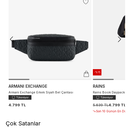
-%15
ARMANI EXCHANGE
RAINS
Armani Exchange Erkek Siyah Bel Çantası
Rains Book Daypack Mi
4.799 TL
5.639 TL
4.799 TL
Son 10 Günün En Düşü
Çok Satanlar