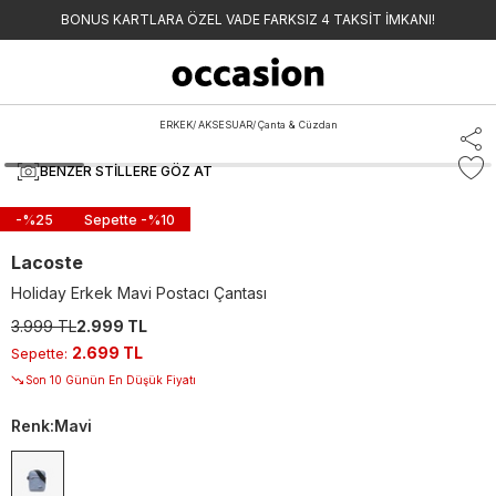
BONUS KARTLARA ÖZEL VADE FARKSIZ 4 TAKSİT İMKANI!
ERKEK
/
AKSESUAR
/
Çanta & Cüzdan
BENZER STILLERE GÖZ AT
-%
25
Sepette -%
10
Lacoste
Holiday Erkek Mavi Postacı Çantası
3.999 TL
2.999 TL
2.699 TL
Sepette
:
Son 10 Günün En Düşük Fiyatı
Renk
:
Mavi