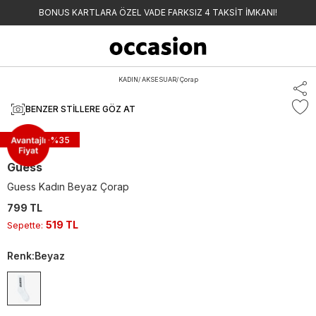
BONUS KARTLARA ÖZEL VADE FARKSIZ 4 TAKSİT İMKANI!
KADIN
/
AKSESUAR
/
Çorap
BENZER STILLERE GÖZ AT
Sepette -%
35
Guess
Guess Kadın Beyaz Çorap
799 TL
519 TL
Sepette
:
Renk
:
Beyaz