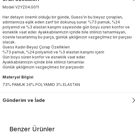
Model
V2YZ04
.
G011
Her detayın önemli olduğu bir günde, Guess'in bu beyaz çorapları,
adımlarınıza eşlik eden zarif bir dokunuş sunar. %73 pamuk, %24
polyamid ve %3 elastan karışımı sayesinde gün boyu süren konfor ve
esneklik vaat eder. Ayakkabılarınızın içinde bile stilinizi tamamlayan,
özenle tasarlanmış bu parça, günlük şıklığınızın vazgeçilmez bir parçası
olacak.
Guess Kadın Beyaz Çorap Özellikleri
%73 pamuk, %24 polyamid ve %3 elastan karışımı içerir.
Gün boyu süren konfor ve esneklik vaat eder.
Ayakkabılarınızın içinde bile stilinizi tamamlar.
Günlük şıklığınızın vazgeçilmez bir parçasıdır.
Materyal Bilgisi
73% PAMUK 24% POLYAMID 3% ELASTAN
Gönderim ve İade
Benzer Ürünler