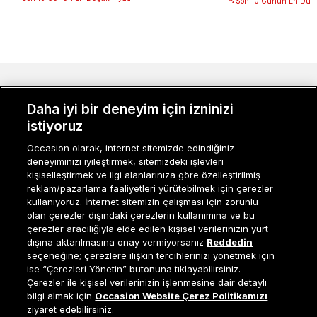
Son 10 Günün En Düşü
MÜŞTERI İLIŞKILERI
Daha iyi bir deneyim için izninizi
KURUMSAL
istiyoruz
Occasion olarak, internet sitemizde edindiğiniz
KADIN KATEGORILER
deneyiminizi iyileştirmek, sitemizdeki işlevleri
kişiselleştirmek ve ilgi alanlarınıza göre özelleştirilmiş
GRUP MARKALAR
reklam/pazarlama faaliyetleri yürütebilmek için çerezler
kullanıyoruz. İnternet sitemizin çalışması için zorunlu
ERKEK KATEGORILER
olan çerezler dışındaki çerezlerin kullanımına ve bu
çerezler aracılığıyla elde edilen kişisel verilerinizin yurt
dışına aktarılmasına onay vermiyorsanız
Reddedin
seçeneğine; çerezlere ilişkin tercihlerinizi yönetmek için
Müşteri İlişkileri
0 850 800 01 20
ise “Çerezleri Yönetin” butonuna tıklayabilirsiniz.
Çerezler ile kişisel verilerinizin işlenmesine dair detaylı
Sepete Ekle
bilgi almak için
Occasion Website Çerez Politikamızı
ziyaret edebilirsiniz.
Occasion bir EREN PERAKENDE markasıdır. © Eren Holding