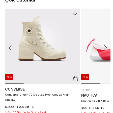
-%50
-%30
CONVERSE
+1 Renk
Converse Chuck 70 De Luxe Heel Unisex Krem
NAUTICA
Sneaker
Nautica Kadın Kırmızı D
5.999 TL
2.999 TL
499 TL
350 TL
Son 10 Günün En Düşük Fiyatı