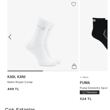
KARL KANI
+1 Renk
Kadın Beyaz Çorap
PUMA
Puma Elements Sport 
499 TL
524 TL
Çok Satanlar