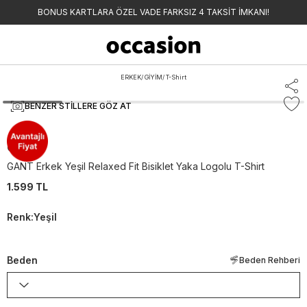
BONUS KARTLARA ÖZEL VADE FARKSIZ 4 TAKSİT İMKANI!
ERKEK
/
GİYİM
/
T-Shirt
BENZER STILLERE GÖZ AT
Gant
GANT Erkek Yeşil Relaxed Fit Bisiklet Yaka Logolu T-Shirt
1.599 TL
Renk
:
Yeşil
Beden
Beden Rehberi