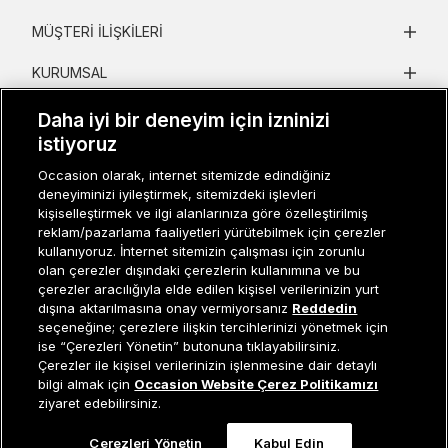
MÜŞTERI İLIŞKILERI
KURUMSAL
KADIN KATEGORILER
Daha iyi bir deneyim için izninizi
istiyoruz
GRUP MARKALAR
Occasion olarak, internet sitemizde edindiğiniz
deneyiminizi iyileştirmek, sitemizdeki işlevleri
ERKEK KATEGORILER
kişiselleştirmek ve ilgi alanlarınıza göre özelleştirilmiş
reklam/pazarlama faaliyetleri yürütebilmek için çerezler
kullanıyoruz. İnternet sitemizin çalışması için zorunlu
Müşteri İlişkileri
0 850 800 01 20
olan çerezler dışındaki çerezlerin kullanımına ve bu
çerezler aracılığıyla elde edilen kişisel verilerinizin yurt
dışına aktarılmasına onay vermiyorsanız
Reddedin
seçeneğine; çerezlere ilişkin tercihlerinizi yönetmek için
ise “Çerezleri Yönetin” butonuna tıklayabilirsiniz.
Occasion bir EREN PERAKENDE markasıdır. © Eren Holding
Çerezler ile kişisel verilerinizin işlenmesine dair detaylı
Sepete Ekle
bilgi almak için
Occasion Website Çerez Politikamızı
ziyaret edebilirsiniz.
Çerezleri Yönetin
Kabul Edin