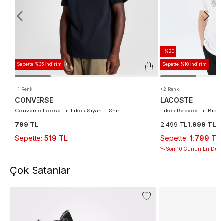
-%20
Sepette %35 İndirim
Sepette %10 İndirim
+1 Renk
+2 Renk
CONVERSE
LACOSTE
Converse Loose Fit Erkek Siyah T-Shirt
Erkek Relaxed Fit Bisik
799 TL
2.499 TL
1.999 TL
Sepette
:
519 TL
Sepette
:
1.799 TL
Son 10 Günün En Düşü
Çok Satanlar