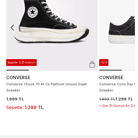
Sepette %35 İndirim
-%13
CONVERSE
CONVERSE
Converse Chuck 70 At Cx Platform Unisex Siyah
Converse Cons Day On
Sneaker
Sneaker
1.999 TL
1.499 TL
1.299 TL
Son 10 Günün En Düşü
Sepette
:
1.299 TL