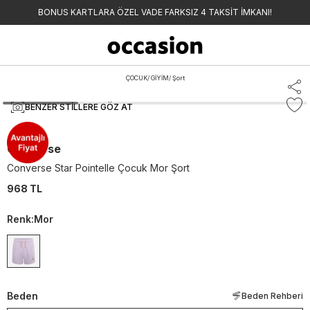
BONUS KARTLARA ÖZEL VADE FARKSIZ 4 TAKSİT İMKANI!
ÇOCUK
/
GİYİM
/
Şort
BENZER STILLERE GÖZ AT
Converse
Converse Star Pointelle Çocuk Mor Şort
968 TL
Renk
:
Mor
Beden
Beden Rehberi