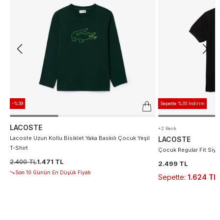
-%39
Sepette %35 İndirim
LACOSTE
+2 Renk
Lacoste Uzun Kollu Bisiklet Yaka Baskılı Çocuk Yeşil
LACOSTE
T-Shirt
Çocuk Regular Fit Siya
2.400 TL
1.471 TL
2.499 TL
Son 10 Günün En Düşük Fiyatı
Sepette
:
1.624 TL