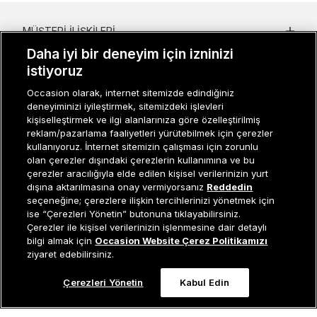
MÜŞTERI İLIŞKILERI
Daha iyi bir deneyim için izninizi
KURUMSAL
istiyoruz
KADIN KATEGORILER
Occasion olarak, internet sitemizde edindiğiniz
deneyiminizi iyileştirmek, sitemizdeki işlevleri
GRUP MARKALAR
kişiselleştirmek ve ilgi alanlarınıza göre özelleştirilmiş
reklam/pazarlama faaliyetleri yürütebilmek için çerezler
ERKEK KATEGORILER
kullanıyoruz. İnternet sitemizin çalışması için zorunlu
olan çerezler dışındaki çerezlerin kullanımına ve bu
çerezler aracılığıyla elde edilen kişisel verilerinizin yurt
dışına aktarılmasına onay vermiyorsanız
Reddedin
Müşteri İlişkileri
0 850 800 01 20
seçeneğine; çerezlere ilişkin tercihlerinizi yönetmek için
ise “Çerezleri Yönetin” butonuna tıklayabilirsiniz.
Çerezler ile kişisel verilerinizin işlenmesine dair detaylı
Sepete Ekle
bilgi almak için
Occasion Website Çerez Politikamızı
ziyaret edebilirsiniz.
Occasion bir EREN PERAKENDE markasıdır. © Eren Holding
Çerezleri Yönetin
Kabul Edin
0