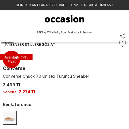
BONUS KARTLARA ÖZEL VADE FARKSIZ 4 TAKSİT İMKANI!
ERKEK
/
AYAKKABI
/
Spor Ayakkabı & Sneaker
BENZER STILLERE GÖZ AT
Sepette -%
35
Converse
Converse Chuck 70 Unisex Turuncu Sneaker
3.499 TL
2.274 TL
Sepette
:
Renk
:
Turuncu