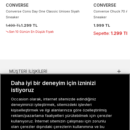
CONVERSE
CONVERSE
Converse Cons Day One Classic Unisex Siyah
Converse Chuck 70 At 
Sneaker
Sneaker
1.499 TL
1.299 TL
1.999 TL
Son 10 Günün En Düşük Fiyatı
Sepette
:
1.299 TL
MÜŞTERI İLIŞKILERI
Daha iyi bir deneyim için izninizi
KURUMSAL
istiyoruz
KADIN KATEGORILER
Occasion olarak, internet sitemizde edindiğiniz
deneyiminizi iyileştirmek, sitemizdeki işlevleri
GRUP MARKALAR
kişiselleştirmek ve ilgi alanlarınıza göre özelleştirilmiş
reklam/pazarlama faaliyetleri yürütebilmek için çerezler
ERKEK KATEGORILER
kullanıyoruz. İnternet sitemizin çalışması için zorunlu
olan çerezler dışındaki çerezlerin kullanımına ve bu