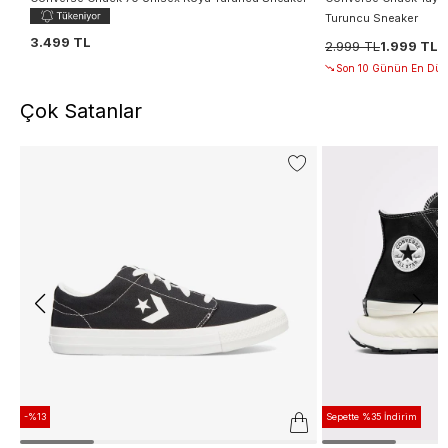
Turuncu Sneaker
3.499 TL
2.999 TL
1.999 TL
Son 10 Günün En Düşü
Çok Satanlar
-%13
Sepette %35 İndirim