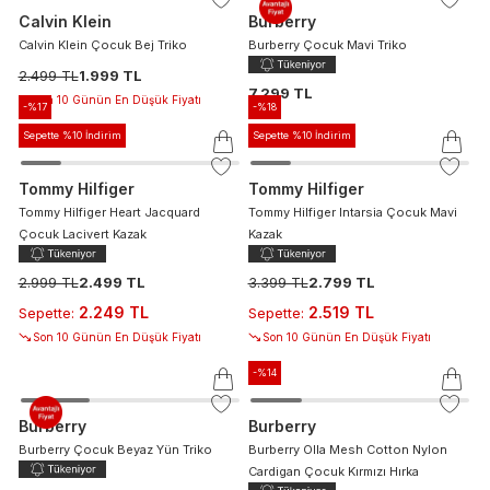
Calvin Klein
Burberry
Calvin Klein Çocuk Bej Triko
Burberry Çocuk Mavi Triko
2.499 TL
1.999 TL
7.299 TL
Son 10 Günün En Düşük Fiyatı
-%
17
-%
18
Sepette %10 İndirim
Sepette %10 İndirim
Tommy Hilfiger
Tommy Hilfiger
Tommy Hilfiger Heart Jacquard
Tommy Hilfiger Intarsia Çocuk Mavi
Çocuk Lacivert Kazak
Kazak
2.999 TL
2.499 TL
3.399 TL
2.799 TL
2.249 TL
2.519 TL
Sepette
:
Sepette
:
Son 10 Günün En Düşük Fiyatı
Son 10 Günün En Düşük Fiyatı
-%
14
Burberry
Burberry
Burberry Çocuk Beyaz Yün Triko
Burberry Olla Mesh Cotton Nylon
Cardigan Çocuk Kırmızı Hırka