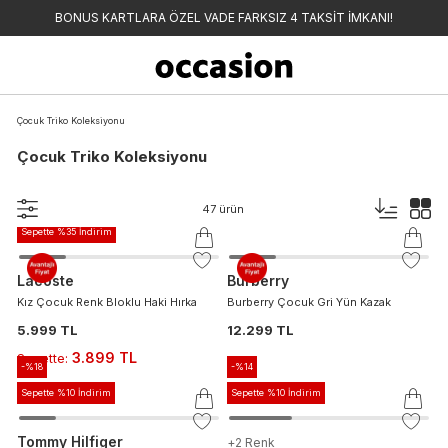
BONUS KARTLARA ÖZEL VADE FARKSIZ 4 TAKSİT İMKANI!
Çocuk Triko Koleksiyonu
Çocuk Triko Koleksiyonu
47
ürün
Sepette %35 İndirim
Lacoste
Burberry
Kız Çocuk Renk Bloklu Haki Hırka
Burberry Çocuk Gri Yün Kazak
5.999 TL
12.299 TL
3.899 TL
Sepette
:
-%
18
-%
14
Sepette %10 İndirim
Sepette %10 İndirim
Tommy Hilfiger
+
2
Renk