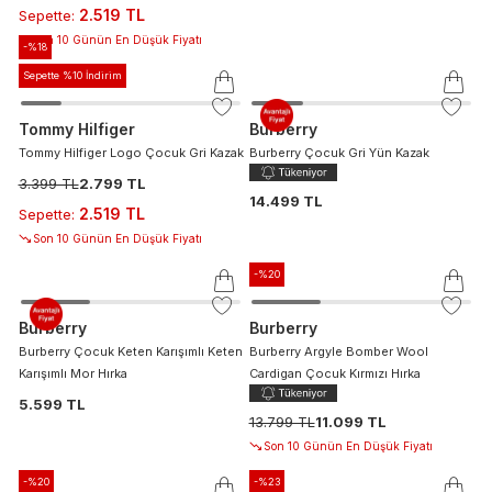
2.519 TL
Sepette
:
Son 10 Günün En Düşük Fiyatı
-%
18
Sepette %10 İndirim
Tommy Hilfiger
Burberry
Tommy Hilfiger Logo Çocuk Gri Kazak
Burberry Çocuk Gri Yün Kazak
3.399 TL
2.799 TL
14.499 TL
2.519 TL
Sepette
:
Son 10 Günün En Düşük Fiyatı
-%
20
Burberry
Burberry
Burberry Çocuk Keten Karışımlı Keten
Burberry Argyle Bomber Wool
Karışımlı Mor Hırka
Cardigan Çocuk Kırmızı Hırka
5.599 TL
13.799 TL
11.099 TL
Son 10 Günün En Düşük Fiyatı
-%
20
-%
23