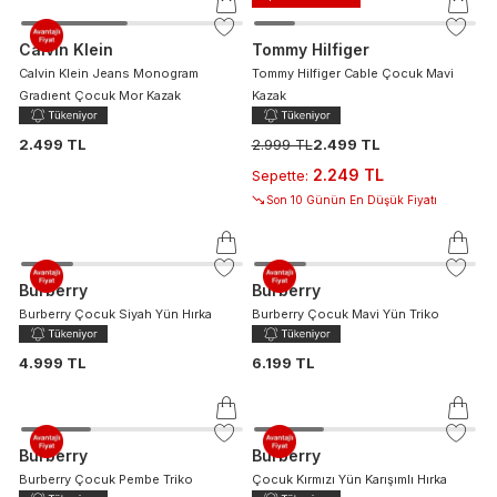
Calvin Klein
Tommy Hilfiger
Calvin Klein Jeans Monogram
Tommy Hilfiger Cable Çocuk Mavi
Gradıent Çocuk Mor Kazak
Kazak
2.499 TL
2.999 TL
2.499 TL
2.249 TL
Sepette
:
Son 10 Günün En Düşük Fiyatı
Burberry
Burberry
Burberry Çocuk Siyah Yün Hırka
Burberry Çocuk Mavi Yün Triko
4.999 TL
6.199 TL
Burberry
Burberry
Burberry Çocuk Pembe Triko
Çocuk Kırmızı Yün Karışımlı Hırka