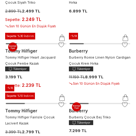
Çocuk Siyah Triko
Hırka
2.899 TL
2.499 TL
6.899 TL
2.249 TL
Sepette
:
Son 10 Günün En Düşük Fiyatı
Sepette %30 İndirim
-%
19
Tommy Hilfiger
Burberry
Tommy Hilfiger Heart Jacquard
Burberry Romie Linen Nylon Cardigan
Çocuk Pembe Kazak
Çocuk Krem Hırka
3.199 TL
11.159 TL
8.999 TL
Son 10 Günün En Düşük Fiyatı
2.239 TL
Sepette
:
-%
18
Sepette %10 İndirim
Tommy Hilfiger
Burberry
Tommy Hilfiger Fairisle Çocuk
Burberry Çocuk Bej Triko
Lacivert Kazak
7.299 TL
3.399 TL
2.799 TL