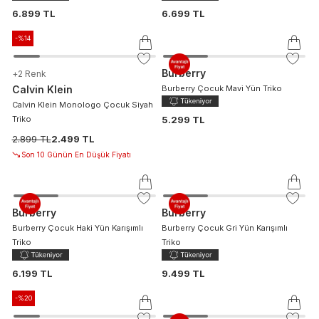
6.899 TL
6.699 TL
-%
14
Burberry
+
2
Renk
Calvin Klein
Burberry Çocuk Mavi Yün Triko
Calvin Klein Monologo Çocuk Siyah
Triko
5.299 TL
2.899 TL
2.499 TL
Son 10 Günün En Düşük Fiyatı
Burberry
Burberry
Burberry Çocuk Haki Yün Karışımlı
Burberry Çocuk Gri Yün Karışımlı
Triko
Triko
6.199 TL
9.499 TL
-%
20