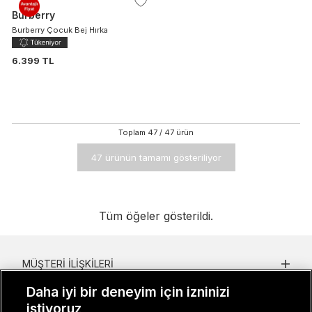
Burberry
Burberry Çocuk Bej Hırka
6.399 TL
Toplam
47
/
47
ürün
47 ürünün tamamı gösteriliyor
Tüm öğeler gösterildi.
MÜŞTERI İLIŞKILERI
Daha iyi bir deneyim için izninizi
KURUMSAL
istiyoruz