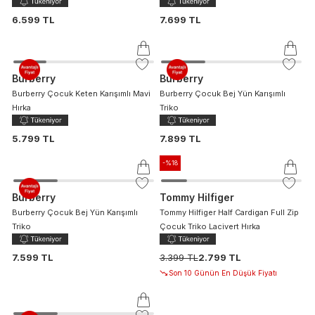
6.599 TL
7.699 TL
Burberry
Burberry
Burberry Çocuk Keten Karışımlı Mavi
Burberry Çocuk Bej Yün Karışımlı
Hırka
Triko
5.799 TL
7.899 TL
-%
18
Burberry
Tommy Hilfiger
Burberry Çocuk Bej Yün Karışımlı
Tommy Hilfiger Half Cardigan Full Zip
Triko
Çocuk Triko Lacivert Hırka
7.599 TL
3.399 TL
2.799 TL
Son 10 Günün En Düşük Fiyatı