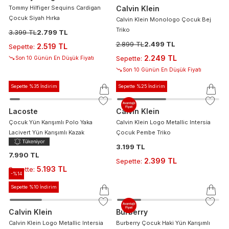
Tommy Hilfiger Sequins Cardigan
Calvin Klein
Çocuk Siyah Hırka
Calvin Klein Monologo Çocuk Bej
Triko
3.399 TL
2.799 TL
2.899 TL
2.499 TL
2.519 TL
Sepette
:
2.249 TL
Sepette
:
Son 10 Günün En Düşük Fiyatı
Son 10 Günün En Düşük Fiyatı
Sepette %35 İndirim
Sepette %25 İndirim
Lacoste
Calvin Klein
Çocuk Yün Karışımlı Polo Yaka
Calvin Klein Logo Metallic Intersia
Lacivert Yün Karışımlı Kazak
Çocuk Pembe Triko
3.199 TL
7.990 TL
2.399 TL
Sepette
:
5.193 TL
Sepette
:
-%
14
Sepette %10 İndirim
Calvin Klein
Burberry
Calvin Klein Logo Metallic Intersia
Burberry Çocuk Haki Yün Karışımlı