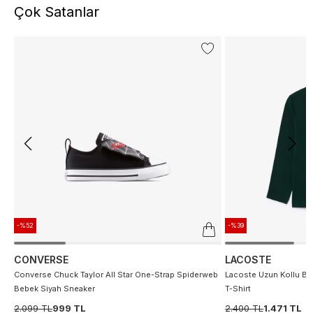
Çok Satanlar
-%52
-%39
CONVERSE
LACOSTE
Converse Chuck Taylor All Star One-Strap Spiderweb
Lacoste Uzun Kollu Bis
Bebek Siyah Sneaker
T-Shirt
2.099 TL
999 TL
2.400 TL
1.471 TL