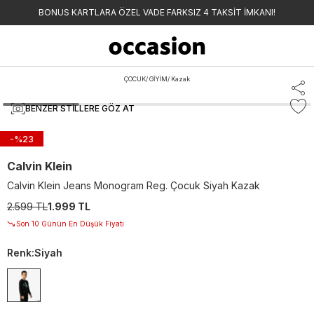
BONUS KARTLARA ÖZEL VADE FARKSIZ 4 TAKSİT İMKANI!
ÇOCUK
/
GİYİM
/
Kazak
BENZER STILLERE GÖZ AT
-%
23
Calvin Klein
Calvin Klein Jeans Monogram Reg. Çocuk Siyah Kazak
2.599 TL
1.999 TL
Son 10 Günün En Düşük Fiyatı
Renk
:
Siyah