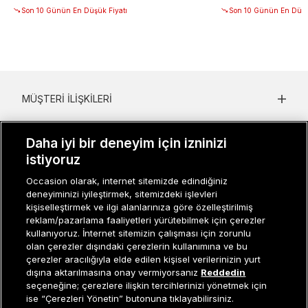
Son 10 Günün En Düşük Fiyatı
Son 10 Günün En Düşü
MÜŞTERI İLIŞKILERI
KURUMSAL
Daha iyi bir deneyim için izninizi
KADIN KATEGORILER
istiyoruz
Occasion olarak, internet sitemizde edindiğiniz
GRUP MARKALAR
deneyiminizi iyileştirmek, sitemizdeki işlevleri
kişiselleştirmek ve ilgi alanlarınıza göre özelleştirilmiş
ERKEK KATEGORILER
reklam/pazarlama faaliyetleri yürütebilmek için çerezler
kullanıyoruz. İnternet sitemizin çalışması için zorunlu
olan çerezler dışındaki çerezlerin kullanımına ve bu
çerezler aracılığıyla elde edilen kişisel verilerinizin yurt
Müşteri İlişkileri
0 850 800 01 20
dışına aktarılmasına onay vermiyorsanız
Reddedin
seçeneğine; çerezlere ilişkin tercihlerinizi yönetmek için
ise “Çerezleri Yönetin” butonuna tıklayabilirsiniz.