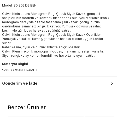
Model
IB0IB02152
.
BEH
Calvin Klein Jeans Monogram Reg. Çocuk Siyah Kazak, genç stil
sahipleri için modern ve konforlu bir seçenek sunuyor. Markanın ikonik
monogram detayıyla özenle tasarlanmış bu kazak, çocuğunuzun
gardırobuna zamansız bir şıklık katıyor. Yumuşak dokusu ve rahat
kesimiyle gün boyu hareket özgürlüğü sağlar.
Calvin Klein Jeans Monogram Reg. Çocuk Siyah Kazak Özellikleri
Yumuşak ve kaliteli kumaş, çocukların hassas cildine uygun konfor
sunar.
Rahat kesim, oyun ve günlük aktiviteler için idealdir.
Calvin Klein'ın ikonik monogram logosu, markanın prestijini yansıtır.
Siyah rengi, kolay kombinlenebilir ve her ortama uyum sağlar.
Materyal Bilgisi
%100 ORGANIK PAMUK
Gönderim ve İade
Benzer Ürünler