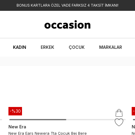
BONUS KARTLARA ÖZEL VADE FARKSIZ 4 TAKSİT İMKANI!
KADIN
ERKEK
ÇOCUK
MARKALAR
-%
30
New Era
N
New Era Ears Newera Tta Çocuk Bej Bere
N