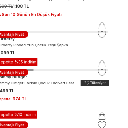
.699 TL
1.188 TL
Son 10 Günün En Düşük Fiyatı
urberry
urberry Ribbed Yün Çocuk Yeşil Şapka
.099 TL
Sepette %35 İndirim
ommy Hilfiger
ommy Hilfiger Fairisle Çocuk Lacivert Bere
.499 TL
974 TL
epette
:
Sepette %10 İndirim