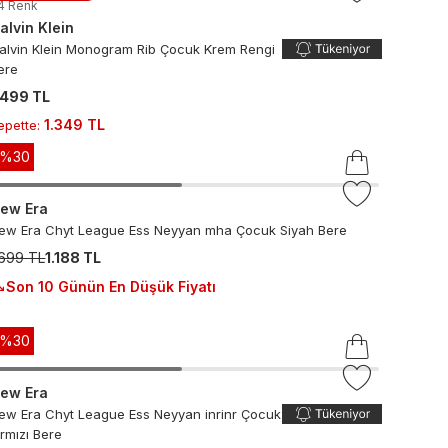
4
Renk
alvin Klein
alvin Klein Monogram Rib Çocuk Krem Rengi
ere
.499 TL
1.349 TL
epette
:
-%
30
ew Era
ew Era Chyt League Ess Neyyan mha Çocuk Siyah Bere
.699 TL
1.188 TL
Son 10 Günün En Düşük Fiyatı
-%
30
ew Era
ew Era Chyt League Ess Neyyan inrinr Çocuk
ırmızı Bere