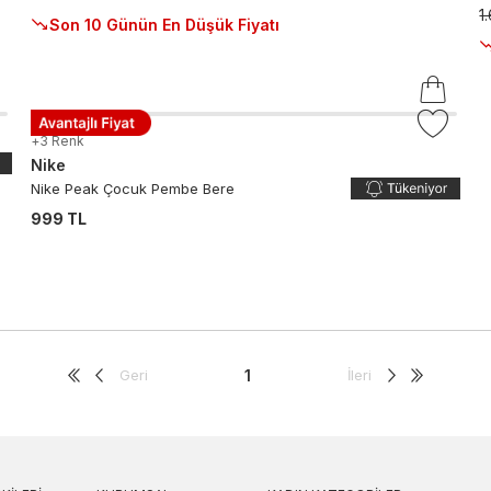
1
Son 10 Günün En Düşük Fiyatı
+
3
Renk
Nike
Nike Peak Çocuk Pembe Bere
999 TL
Geri
1
İleri