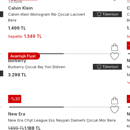
+
4
Renk
+
Calvin Klein
C
Calvin Klein Monogram Rib Çocuk Lacivert
C
Bere
B
1.499 TL
1
1.349 TL
Sepette
:
S
Burberry
N
Burberry Çocuk Bej Yün Eldiven
N
3.299 TL
1
-%
30
New Era
N
New Era Chyt League Ess Neyyan Damwhi Çocuk Mor Bere
N
K
1.699 TL
1.188 TL