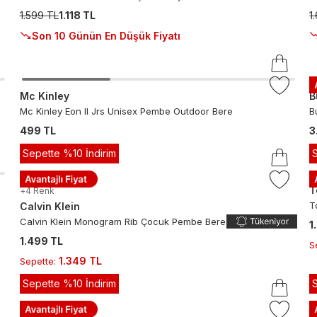
1.599 TL
1.118 TL
1
Son 10 Günün En Düşük Fiyatı
Mc Kinley
B
Mc Kinley Eon II Jrs Unisex Pembe Outdoor Bere
B
499 TL
3
Sepette %10 İndirim
T
+
4
Renk
T
Calvin Klein
Calvin Klein Monogram Rib Çocuk Pembe Bere
1
1.499 TL
S
1.349 TL
Sepette
:
Sepette %10 İndirim