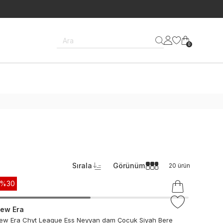
Ara
0
Sırala
Görünüm
20
ürün
-%
30
ew Era
ew Era Chyt League Ess Neyyan dam Çocuk Siyah Bere