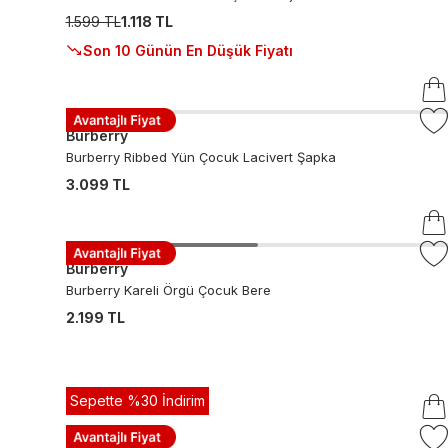
1.599 TL
1.118 TL
Son 10 Günün En Düşük Fiyatı
Burberry
Burberry Ribbed Yün Çocuk Lacivert Şapka
3.099 TL
Burberry
Burberry Kareli Örgü Çocuk Bere
2.199 TL
Sepette %30 İndirim