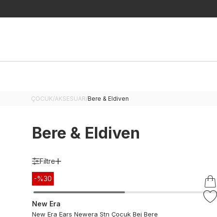
ÇOCUK
/
AKSESUAR
/
Bere & Eldiven
Bere & Eldiven
Filtre
-%
30
New Era
New Era Ears Newera Stn Çocuk Bej Bere