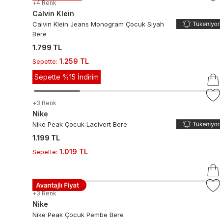
+
4
Renk
Calvin Klein
Calvin Klein Jeans Monogram Çocuk Siyah
Bere
1.799 TL
1.259 TL
Sepette
:
Sepette %15 İndirim
+
3
Renk
Nike
Nike Peak Çocuk Lacivert Bere
1.199 TL
1.019 TL
Sepette
:
+
3
Renk
Nike
Nike Peak Çocuk Pembe Bere