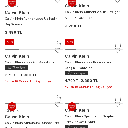
Calvin Klein
+
2
Renk
Calvin Klein
Calvin Klein Authentic Slim Straight
Kadın Beyaz Jean
Calvin Klein Runner Lace Up Kadın
Bej Sneaker
2.799 TL
3.499 TL
-%
30
-%
40
Calvin Klein
Calvin Klein
Calvin Klein Erkek Gri Sweatshirt
Calvin Klein Erkek Krem Keten
Karışımlı Pantolon
2.799 TL
1.960 TL
4.799 TL
2.880 TL
Son 10 Günün En Düşük Fiyatı
Son 10 Günün En Düşük Fiyatı
Calvin Klein
+
2
Renk
Calvin Klein
Calvin Klein Sport Logo Graphic
Erkek Beyaz T-Shirt
Calvin Klein Athleisure Runner Erkek