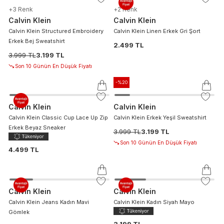
+
3
Renk
+
2
Renk
Calvin Klein
Calvin Klein
Calvin Klein Structured Embroidery
Calvin Klein Linen Erkek Gri Şort
Erkek Bej Sweatshirt
2.499 TL
3.999 TL
3.199 TL
Son 10 Günün En Düşük Fiyatı
-%
20
Calvin Klein
Calvin Klein
Calvin Klein Classic Cup Lace Up Zip
Calvin Klein Erkek Yeşil Sweatshirt
Erkek Beyaz Sneaker
3.999 TL
3.199 TL
Son 10 Günün En Düşük Fiyatı
4.499 TL
Calvin Klein
Calvin Klein
Calvin Klein Jeans Kadın Mavi
Calvin Klein Kadın Siyah Mayo
Gömlek
3.199 TL