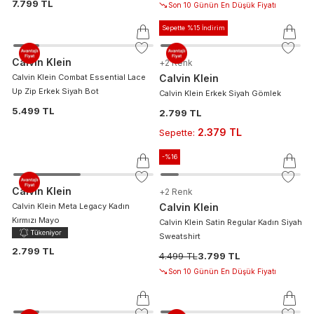
7.799 TL
Son 10 Günün En Düşük Fiyatı
Sepette %15 İndirim
Calvin Klein
+
2
Renk
Calvin Klein Combat Essential Lace
Calvin Klein
Up Zip Erkek Siyah Bot
Calvin Klein Erkek Siyah Gömlek
5.499 TL
2.799 TL
2.379 TL
Sepette
:
-%
16
Calvin Klein
+
2
Renk
Calvin Klein Meta Legacy Kadın
Calvin Klein
Kırmızı Mayo
Calvin Klein Satin Regular Kadın Siyah
Sweatshirt
2.799 TL
4.499 TL
3.799 TL
Son 10 Günün En Düşük Fiyatı