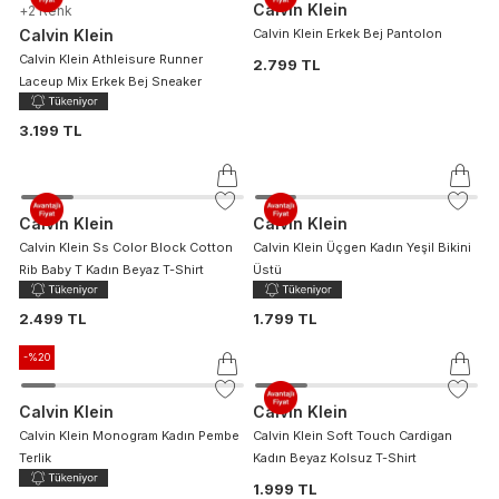
Calvin Klein
+
2
Renk
Calvin Klein
Calvin Klein Erkek Bej Pantolon
Calvin Klein Athleisure Runner
2.799 TL
Laceup Mix Erkek Bej Sneaker
3.199 TL
Calvin Klein
Calvin Klein
Calvin Klein Ss Color Block Cotton
Calvin Klein Üçgen Kadın Yeşil Bikini
Rib Baby T Kadın Beyaz T-Shirt
Üstü
2.499 TL
1.799 TL
-%
20
Calvin Klein
Calvin Klein
Calvin Klein Monogram Kadın Pembe
Calvin Klein Soft Touch Cardigan
Terlik
Kadın Beyaz Kolsuz T-Shirt
1.999 TL