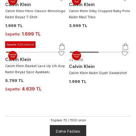
Calvin Klein
Calvin Klein
Calvin Klein Hero Classic Monologo
Calvin Klein Silky Cropped Baby Polo
Kadın Beyaz T-Shirt
Kadın Mavi Triko
1.999 TL
3.999 TL
1.699 TL
Sepette
:
Sepette %20 İndirim
Calvin Klein
+
2
Renk
Calvin Klein Basket Lace Up Lth Aop
Calvin Klein
Kadın Beyaz Spor Ayakkabı
Calvin Klein Kadın Siyah Sweatshirt
5.799 TL
1.999 TL
4.639 TL
Sepette
:
Toplam
72
/
1100
ürün
Daha Fazlası