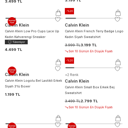
3.499 TL
-%
20
Calvin Klein
Calvin Klein
Calvin Klein Low Pro Cups Lace Up
Calvin Klein French Terry Badge Logo
Kadın Kahverengi Sneaker
Kadın Siyah Sweatshirt
3.999 TL
3.199 TL
4.499 TL
Son 10 Günün En Düşük Fiyatı
-%
20
Calvin Klein
+
2
Renk
Calvin Klein Logolu Bel Lastikli Erkek
Calvin Klein
Siyah 3'lü Boxer
Calvin Klein Small Box Erkek Bej
Sweatshirt
1.199 TL
3.499 TL
2.799 TL
Son 10 Günün En Düşük Fiyatı