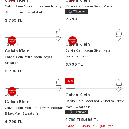
Calvin Klein
Calvin Klein
Calvin Klein Monologo French Terry
Calvin Klein Kadın Siyah Mayo
Kadın Kırmızı Sweatshirt
2.799 TL
3.799 TL
Calvin Klein
+
2
Renk
Calvin Klein
Calvin Klein Kadın Siyah Keten
Karışımlı Elbise
Calvin Klein Retro Kadın Beyaz
Sneaker
3.799 TL
3.799 TL
-%
19
Calvin Klein
+
2
Renk
Calvin Klein
Calvin Klein Jacquard 5 Sherpa Erkek
Mavi Sweatshirt
Calvin Klein Premium Terry Monogram
Erkek Mavi Sweatshirt
6.799 TL
5.499 TL
4.799 TL
Son 10 Günün En Düşük Fiyatı