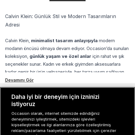
Calvin Klein: Günlük Stil ve Modern Tasarımların
Adresi
Calvin Klein,
minimalist tasarım anlayışıyla
modern
modanın öncüsü olmaya devam ediyor. Occasion’da sunulan
koleksiyon,
günlük yaşam ve özel anlar
için rahat ve şık
seçenekler sunar. Kadın ve erkek giyimden aksesuarlara
kadar geniş bir ürün yelpazesiyle, her tarza uyum sağlayan
zamansız parçalar sunar. Üstelik,
indirimli fiyat fırsatları
Devamını Gör
sayesinde yüksek kaliteli Calvin Klein ürünlerine kolayca
ulaşabilirsiniz.
MÜŞTERI İLIŞKILERI
Daha iyi bir deneyim için izninizi
istiyoruz
KURUMSAL
Giyim ve Aksesuarlar: Tarzınızı Yeniden Keşfedin
Occasion olarak, internet sitemizde edindiğiniz
deneyiminizi iyileştirmek, sitemizdeki işlevleri
KADIN KATEGORILER
kişiselleştirmek ve ilgi alanlarınıza göre özelleştirilmiş
Calvin Klein’ın tişört, sweatshirt ve pantolon gibi günlük giyim
reklam/pazarlama faaliyetleri yürütebilmek için çerezler
GRUP MARKALAR