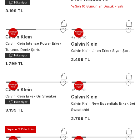
Son 10 Günün En Düşük Fiyatı
3.199 TL
Calvin Klein
+
2
Renk
Calvin Klein Intense Power Erkek
Calvin Klein
Turuncu Deniz Şortu
Calvin Klein Linen Erkek Siyah Şort
2.499 TL
1.799 TL
Calvin Klein
+
5
Renk
Calvin Klein Erkek Gri Sneaker
Calvin Klein
Calvin Klein New Essentials Erkek Bej
3.199 TL
Sweatshirt
2.799 TL
Sepette %15 İndirim