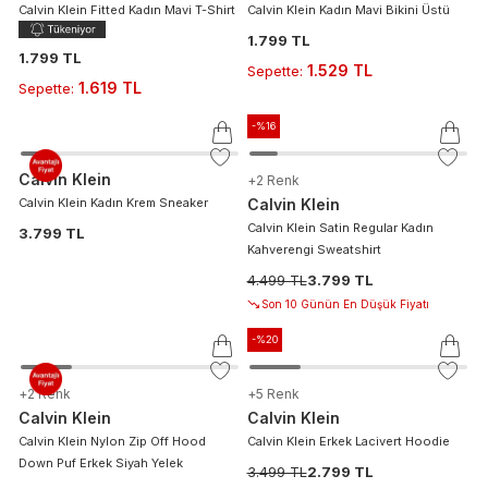
Calvin Klein Fitted Kadın Mavi T-Shirt
Calvin Klein Kadın Mavi Bikini Üstü
1.799 TL
1.799 TL
1.529 TL
Sepette
:
1.619 TL
Sepette
:
-%
16
Calvin Klein
+
2
Renk
Calvin Klein Kadın Krem Sneaker
Calvin Klein
Calvin Klein Satin Regular Kadın
3.799 TL
Kahverengi Sweatshirt
4.499 TL
3.799 TL
Son 10 Günün En Düşük Fiyatı
-%
20
+
2
Renk
+
5
Renk
Calvin Klein
Calvin Klein
Calvin Klein Nylon Zip Off Hood
Calvin Klein Erkek Lacivert Hoodie
Down Puf Erkek Siyah Yelek
3.499 TL
2.799 TL