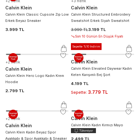
+
2
Renk
+
3
Renk
Calvin Klein
Calvin Klein
Calvin Klein Classic Cupsole Zip Low
Calvin Klein Structured Embroidery
Erkek Beyaz Sneaker
Sweatshirt Erkek Siyah Sweatshirt
3.999 TL
3.999 TL
3.199 TL
Son 10 Günün En Düşük Fiyatı
Sepette %10 İndirim
Calvin Klein
+
2
Renk
Calvin Klein
Calvin Klein Elevated Daywear Kadın
Keten Karışımlı Bej Şort
Calvin Klein Hero Logo Kadın Krem
Hoodie
4.199 TL
2.799 TL
3.779 TL
Sepette
:
Calvin Klein
+
2
Renk
Calvin Klein
Calvin Klein Kadın Kırmızı Mayo
Calvin Klein Kadın Beyaz Spor
Ayakkabı & Spor Ayakkabı & Sneaker
2.499 TL