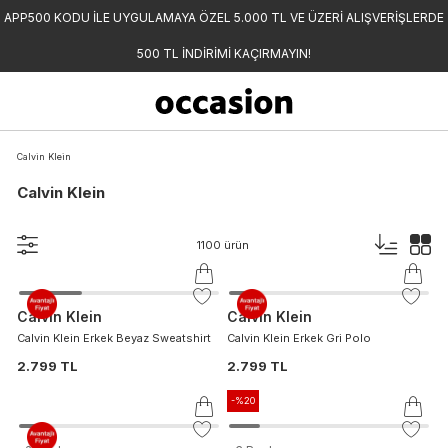
APP500 KODU İLE UYGULAMAYA ÖZEL 5.000 TL VE ÜZERİ ALIŞVERİŞLERDE
500 TL İNDİRİMİ KAÇIRMAYIN!
Calvin Klein
Calvin Klein
1100
ürün
Calvin Klein
Calvin Klein
Calvin Klein Erkek Beyaz Sweatshirt
Calvin Klein Erkek Gri Polo
2.799 TL
2.799 TL
-%
20