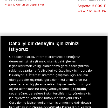
Son 10 Günün En Düşük Fiyatı
Sepette
:
2.099 TL
Son 10 Günün En Düşü
MÜŞTERI İLIŞKILERI
Daha iyi bir deneyim için izninizi
istiyoruz
KURUMSAL
Occasion olarak, internet sitemizde edindiğiniz
deneyiminizi iyileştirmek, sitemizdeki işlevleri
KADIN KATEGORILER
kişiselleştirmek ve ilgi alanlarınıza göre özelleştirilmiş
reklam/pazarlama faaliyetleri yürütebilmek için çerezler
GRUP MARKALAR
kullanıyoruz. İnternet sitemizin çalışması için zorunlu
olan çerezler dışındaki çerezlerin kullanımına ve bu
ERKEK KATEGORILER
çerezler aracılığıyla elde edilen kişisel verilerinizin yurt
dışına aktarılmasına onay vermiyorsanız
Reddedin
seçeneğine; çerezlere ilişkin tercihlerinizi yönetmek için
ise “Çerezleri Yönetin” butonuna tıklayabilirsiniz.
Müşteri İlişkileri
0 850 800 01 20
Çerezler ile kişisel verilerinizin işlenmesine dair detaylı
Sepete Ekle
bilgi almak için
Occasion Website Çerez Politikamızı