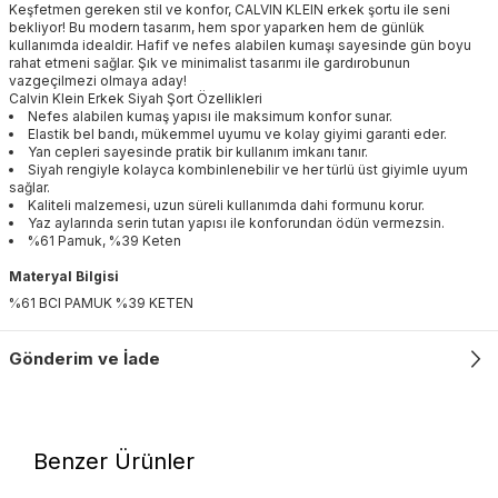
Keşfetmen gereken stil ve konfor, CALVIN KLEIN erkek şortu ile seni
bekliyor! Bu modern tasarım, hem spor yaparken hem de günlük
kullanımda idealdir. Hafif ve nefes alabilen kumaşı sayesinde gün boyu
rahat etmeni sağlar. Şık ve minimalist tasarımı ile gardırobunun
vazgeçilmezi olmaya aday!
Calvin Klein Erkek Siyah Şort Özellikleri
Nefes alabilen kumaş yapısı ile maksimum konfor sunar.
Elastik bel bandı, mükemmel uyumu ve kolay giyimi garanti eder.
Yan cepleri sayesinde pratik bir kullanım imkanı tanır.
Siyah rengiyle kolayca kombinlenebilir ve her türlü üst giyimle uyum
sağlar.
Kaliteli malzemesi, uzun süreli kullanımda dahi formunu korur.
Yaz aylarında serin tutan yapısı ile konforundan ödün vermezsin.
%61 Pamuk, %39 Keten
Materyal Bilgisi
%61 BCI PAMUK %39 KETEN
Gönderim ve İade
Benzer Ürünler