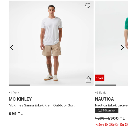
-%25
+1 Renk
+3 Renk
MC KINLEY
NAUTICA
Mckinley Sanna Erkek Krem Outdoor Şort
Nautica Erkek Laciver
999 TL
1.200 TL
900 TL
Son 10 Günün En Düşü