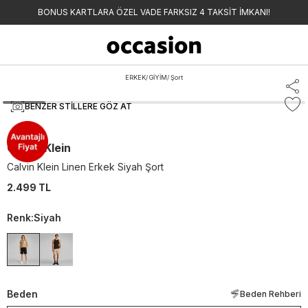
BONUS KARTLARA ÖZEL VADE FARKSIZ 4 TAKSİT İMKANI!
ERKEK
/
GİYİM
/
Şort
BENZER STILLERE GÖZ AT
Calvin Klein
Calvin Klein Linen Erkek Siyah Şort
2.499 TL
Renk
:
Siyah
Beden
Beden Rehberi