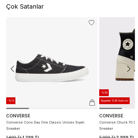
Çok Satanlar
-%50
-%13
Sepette %30 İndirim
CONVERSE
CONVERSE
Converse Cons Day One Classic Unisex Siyah
Converse Chuck 70 De
Sneaker
Sneaker
1.499 TL
1.299 TL
5.999 TL
2.999 TL