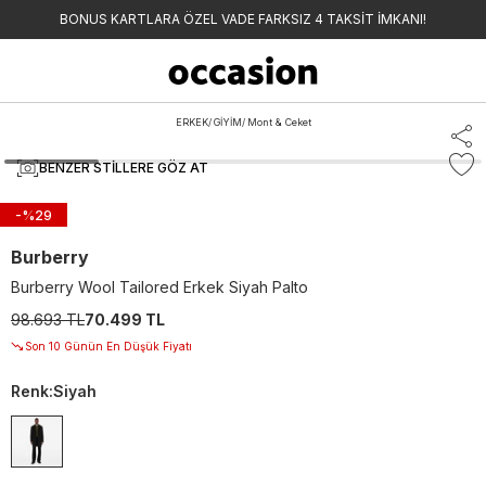
BONUS KARTLARA ÖZEL VADE FARKSIZ 4 TAKSİT İMKANI!
ERKEK
/
GİYİM
/
Mont & Ceket
BENZER STILLERE GÖZ AT
-%
29
Burberry
Burberry Wool Tailored Erkek Siyah Palto
98.693 TL
70.499 TL
Son 10 Günün En Düşük Fiyatı
Renk
:
Siyah