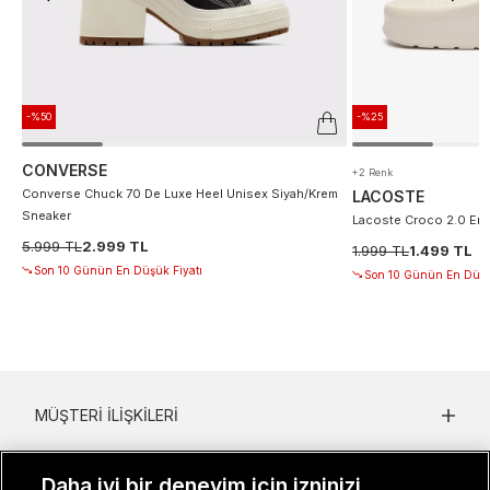
-%50
-%25
CONVERSE
+2 Renk
Converse Chuck 70 De Luxe Heel Unisex Siyah/Krem
LACOSTE
Sneaker
Lacoste Croco 2.0 Erke
5.999 TL
2.999 TL
1.999 TL
1.499 TL
Son 10 Günün En Düşük Fiyatı
Son 10 Günün En Düşü
MÜŞTERI İLIŞKILERI
KURUMSAL
Daha iyi bir deneyim için izninizi