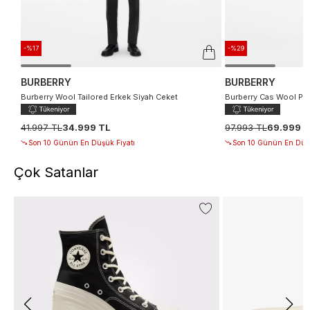
-%17
-%29
BURBERRY
BURBERRY
Burberry Wool Tailored Erkek Siyah Ceket
Burberry Cas Wool Pea
41.997 TL
34.999 TL
97.993 TL
69.999 
Son 10 Günün En Düşük Fiyatı
Son 10 Günün En Düşü
Çok Satanlar