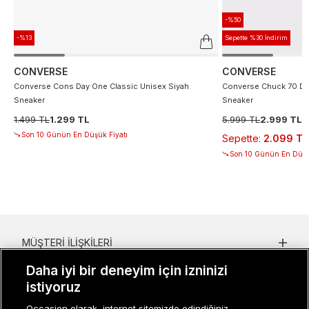
-%50
-%13
Sepette %30 İndirim
CONVERSE
CONVERSE
Converse Cons Day One Classic Unisex Siyah
Converse Chuck 70 De
Sneaker
Sneaker
1.499 TL
1.299 TL
5.999 TL
2.999 TL
Son 10 Günün En Düşük Fiyatı
Sepette
:
2.099 TL
Son 10 Günün En Düşü
MÜŞTERI İLIŞKILERI
Daha iyi bir deneyim için izninizi
KURUMSAL
istiyoruz
KADIN KATEGORILER
Occasion olarak, internet sitemizde edindiğiniz