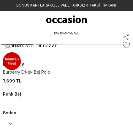
BONUS KARTLARA ÖZEL VADE FARKSIZ 4 TAKSİT İMKANI!
ERKEK
/
GİYİM
/
Polo
BENZER STILLERE GÖZ AT
Burberry
Burberry Erkek Bej Polo
7.699 TL
Renk
:
Bej
Beden