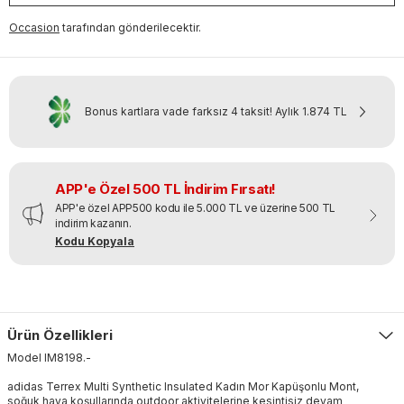
Occasion
tarafından gönderilecektir.
Bonus kartlara vade farksız 4 taksit!
Aylık
1.874 TL
APP'e Özel 500 TL İndirim Fırsatı!
APP'e özel APP500 kodu ile 5.000 TL ve üzerine 500 TL
indirim kazanın.
Kodu Kopyala
Ürün Özellikleri
Model
IM8198
.
-
adidas Terrex Multi Synthetic Insulated Kadın Mor Kapüşonlu Mont,
soğuk hava koşullarında outdoor aktivitelerine kesintisiz devam