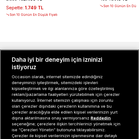
Son 10 Günün En Düşü
Sepette
:
1.749 TL
Son 10 Günün En Düşük Fiyatı
MÜŞTERI İLIŞKILERI
Daha iyi bir deneyim için izninizi
istiyoruz
KURUMSAL
Occasion olarak, internet sitemizde edindiğiniz
KADIN KATEGORILER
deneyiminizi iyileştirmek, sitemizdeki işlevleri
kişiselleştirmek ve ilgi alanlarınıza göre özelleştirilmiş
GRUP MARKALAR
reklam/pazarlama faaliyetleri yürütebilmek için çerezler
kullanıyoruz. İnternet sitemizin çalışması için zorunlu
ERKEK KATEGORILER
olan çerezler dışındaki çerezlerin kullanımına ve bu
çerezler aracılığıyla elde edilen kişisel verilerinizin yurt
dışına aktarılmasına onay vermiyorsanız
Reddedin
seçeneğine; çerezlere ilişkin tercihlerinizi yönetmek için
Müşteri İlişkileri
0 850 800 01 20
ise “Çerezleri Yönetin” butonuna tıklayabilirsiniz.
Çerezler ile kişisel verilerinizin işlenmesine dair detaylı