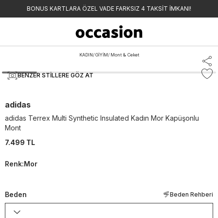
BONUS KARTLARA ÖZEL VADE FARKSIZ 4 TAKSİT İMKANI!
KADIN
/
GİYİM
/
Mont & Ceket
BENZER STILLERE GÖZ AT
adidas
adidas Terrex Multi Synthetic Insulated Kadın Mor Kapüşonlu
Mont
7.499 TL
Renk
:
Mor
Beden
Beden Rehberi