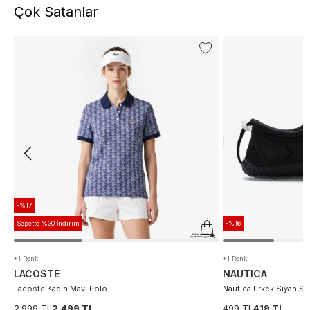
Çok Satanlar
-%17
Sepette %30 İndirim
-%16
+1 Renk
+1 Renk
LACOSTE
NAUTICA
Lacoste Kadın Mavi Polo
Nautica Erkek Siyah S
2.999 TL
2.499 TL
499 TL
419 TL