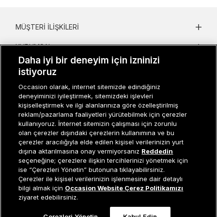
MÜŞTERI İLIŞKILERI
KURUMSAL
Daha iyi bir deneyim için izninizi
KADIN KATEGORILER
istiyoruz
GRUP MARKALAR
Occasion olarak, internet sitemizde edindiğiniz
deneyiminizi iyileştirmek, sitemizdeki işlevleri
kişiselleştirmek ve ilgi alanlarınıza göre özelleştirilmiş
ERKEK KATEGORILER
reklam/pazarlama faaliyetleri yürütebilmek için çerezler
kullanıyoruz. İnternet sitemizin çalışması için zorunlu
olan çerezler dışındaki çerezlerin kullanımına ve bu
çerezler aracılığıyla elde edilen kişisel verilerinizin yurt
Müşteri İlişkileri
0 850 800 01 20
dışına aktarılmasına onay vermiyorsanız
Reddedin
seçeneğine; çerezlere ilişkin tercihlerinizi yönetmek için
ise “Çerezleri Yönetin” butonuna tıklayabilirsiniz.
Çerezler ile kişisel verilerinizin işlenmesine dair detaylı
Occasion bir EREN PERAKENDE markasıdır. © Eren Holding
Tükendi
bilgi almak için
Occasion Website Çerez Politikamızı
ziyaret edebilirsiniz.
Çerezleri Yönetin
Kabul Edin