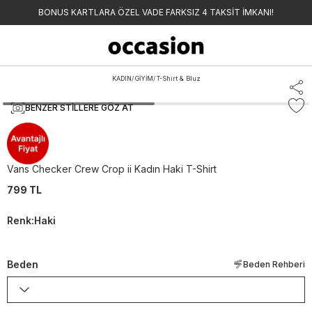
BONUS KARTLARA ÖZEL VADE FARKSIZ 4 TAKSİT İMKANI!
KADIN
/
GİYİM
/
T-Shirt & Bluz
BENZER STILLERE GÖZ AT
Vans
Vans Checker Crew Crop ii Kadın Haki T-Shirt
799 TL
Renk
:
Haki
Beden
Beden Rehberi