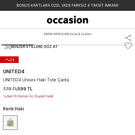
BONUS KARTLARA ÖZEL VADE FARKSIZ 4 TAKSİT İMKANI!
KADIN
/
AKSESUAR
/
Çanta & Cüzdan
BENZER STILLERE GÖZ AT
-%
23
UNITED4
UNITED4 Unisex Haki Tote Çanta
779 TL
599 TL
Son 10 Günün En Düşük Fiyatı
Renk
:
Haki