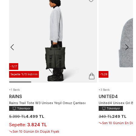
-%17
Sepette %15 İndirim
-%29
+1 Renk
+3 Renk
RAINS
UNITED4
Rains Trail Tote W3 Unisex Yeşil Omuz Çantası
United4 Unisex Gri Be
5.399 TL
4.499 TL
349 TL
249 TL
Son 10 Günün En Düşü
Sepette
:
3.824 TL
Son 10 Günün En Düşük Fiyatı