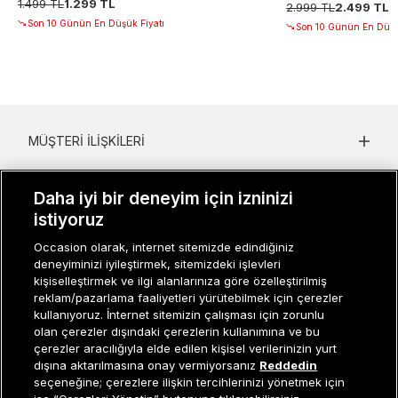
1.499 TL
1.299 TL
2.999 TL
2.499 TL
Son 10 Günün En Düşük Fiyatı
Son 10 Günün En Düşü
MÜŞTERI İLIŞKILERI
KURUMSAL
Daha iyi bir deneyim için izninizi
KADIN KATEGORILER
istiyoruz
Occasion olarak, internet sitemizde edindiğiniz
GRUP MARKALAR
deneyiminizi iyileştirmek, sitemizdeki işlevleri
kişiselleştirmek ve ilgi alanlarınıza göre özelleştirilmiş
ERKEK KATEGORILER
reklam/pazarlama faaliyetleri yürütebilmek için çerezler
kullanıyoruz. İnternet sitemizin çalışması için zorunlu
olan çerezler dışındaki çerezlerin kullanımına ve bu
çerezler aracılığıyla elde edilen kişisel verilerinizin yurt
Müşteri İlişkileri
0 850 800 01 20
dışına aktarılmasına onay vermiyorsanız
Reddedin
seçeneğine; çerezlere ilişkin tercihlerinizi yönetmek için