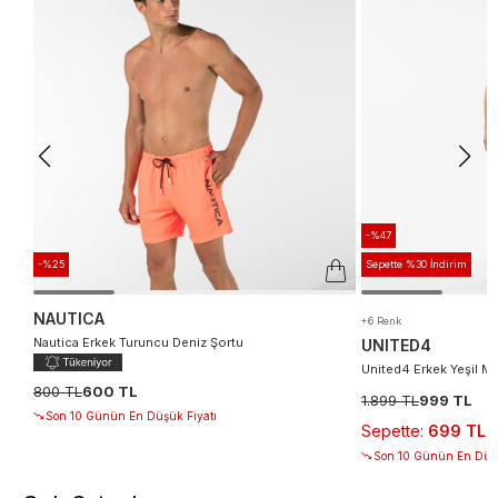
-%47
-%25
Sepette %30 İndirim
NAUTICA
+6 Renk
Nautica Erkek Turuncu Deniz Şortu
UNITED4
United4 Erkek Yeşil M
800 TL
600 TL
1.899 TL
999 TL
Son 10 Günün En Düşük Fiyatı
Sepette
:
699 TL
Son 10 Günün En Düşü