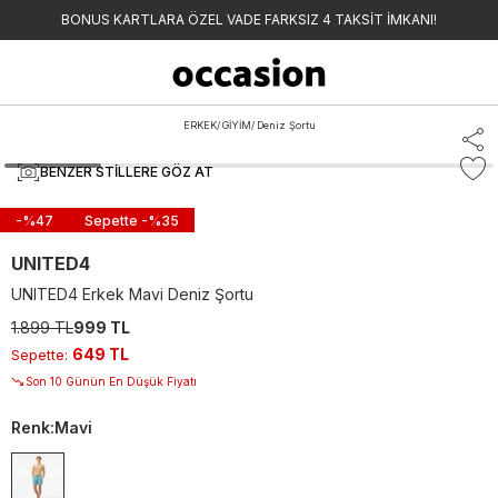
BONUS KARTLARA ÖZEL VADE FARKSIZ 4 TAKSİT İMKANI!
ERKEK
/
GİYİM
/
Deniz Şortu
BENZER STILLERE GÖZ AT
-%
47
Sepette -%
35
UNITED4
UNITED4 Erkek Mavi Deniz Şortu
1.899 TL
999 TL
649 TL
Sepette
:
Son 10 Günün En Düşük Fiyatı
Renk
:
Mavi