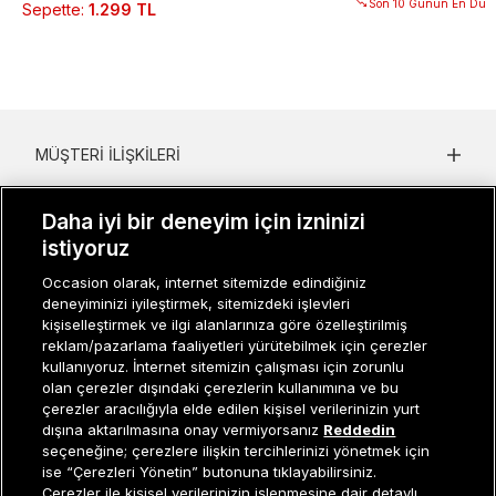
Son 10 Günün En Düşü
Sepette
:
1.299 TL
MÜŞTERI İLIŞKILERI
KURUMSAL
Daha iyi bir deneyim için izninizi
istiyoruz
KADIN KATEGORILER
Occasion olarak, internet sitemizde edindiğiniz
GRUP MARKALAR
deneyiminizi iyileştirmek, sitemizdeki işlevleri
kişiselleştirmek ve ilgi alanlarınıza göre özelleştirilmiş
ERKEK KATEGORILER
reklam/pazarlama faaliyetleri yürütebilmek için çerezler
kullanıyoruz. İnternet sitemizin çalışması için zorunlu
olan çerezler dışındaki çerezlerin kullanımına ve bu
çerezler aracılığıyla elde edilen kişisel verilerinizin yurt
Müşteri İlişkileri
0 850 800 01 20
dışına aktarılmasına onay vermiyorsanız
Reddedin
seçeneğine; çerezlere ilişkin tercihlerinizi yönetmek için
ise “Çerezleri Yönetin” butonuna tıklayabilirsiniz.
Çerezler ile kişisel verilerinizin işlenmesine dair detaylı