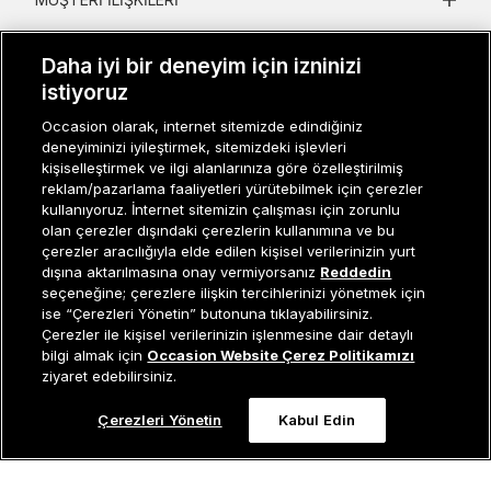
KURUMSAL
Daha iyi bir deneyim için izninizi
istiyoruz
KADIN KATEGORILER
Occasion olarak, internet sitemizde edindiğiniz
GRUP MARKALAR
deneyiminizi iyileştirmek, sitemizdeki işlevleri
kişiselleştirmek ve ilgi alanlarınıza göre özelleştirilmiş
ERKEK KATEGORILER
reklam/pazarlama faaliyetleri yürütebilmek için çerezler
kullanıyoruz. İnternet sitemizin çalışması için zorunlu
olan çerezler dışındaki çerezlerin kullanımına ve bu
çerezler aracılığıyla elde edilen kişisel verilerinizin yurt
Müşteri İlişkileri
0 850 800 01 20
dışına aktarılmasına onay vermiyorsanız
Reddedin
seçeneğine; çerezlere ilişkin tercihlerinizi yönetmek için
ise “Çerezleri Yönetin” butonuna tıklayabilirsiniz.
Çerezler ile kişisel verilerinizin işlenmesine dair detaylı
Occasion bir EREN PERAKENDE markasıdır. © Eren Holding
Tükendi
bilgi almak için
Occasion Website Çerez Politikamızı
ziyaret edebilirsiniz.
Çerezleri Yönetin
Kabul Edin
0