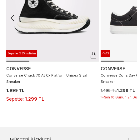
Sepette %35 İndirim
-%13
CONVERSE
CONVERSE
Converse Chuck 70 At Cx Platform Unisex Siyah
Converse Cons Day On
Sneaker
Sneaker
1.999 TL
1.499 TL
1.299 TL
Son 10 Günün En Düşü
Sepette
:
1.299 TL
MÜŞTERI İLIŞKILERI