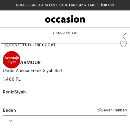
BONUS KARTLARA ÖZEL VADE FARKSIZ 4 TAKSİT İMKANI!
ERKEK
/
GİYİM
/
Şort
BENZER STILLERE GÖZ AT
UNDER ARMOUR
Under Armour Erkek Siyah Şort
1.400 TL
Renk
:
Siyah
Beden
Beden Rehberi