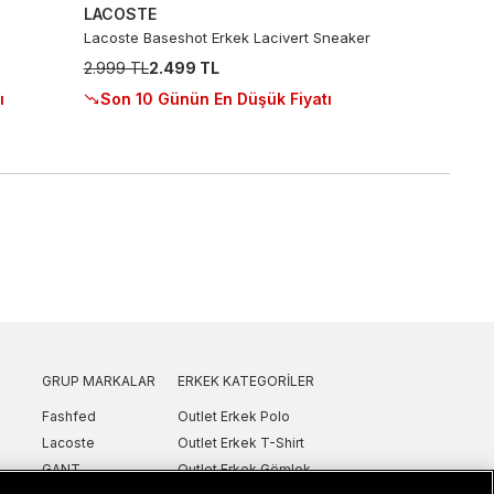
LACOSTE
Lacoste Baseshot Erkek Lacivert Sneaker
2.999 TL
2.499 TL
ı
Son 10 Günün En Düşük Fiyatı
GRUP MARKALAR
ERKEK KATEGORILER
Fashfed
Outlet Erkek Polo
Lacoste
Outlet Erkek T-Shirt
GANT
Outlet Erkek Gömlek