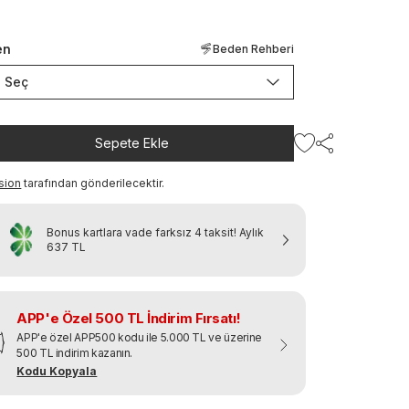
en
Beden Rehberi
Seç
Sepete Ekle
sion
tarafından gönderilecektir.
Bonus kartlara vade farksız 4 taksit!
Aylık
637 TL
APP'e Özel 500 TL İndirim Fırsatı!
APP'e özel APP500 kodu ile 5.000 TL ve üzerine
500 TL indirim kazanın.
Kodu Kopyala