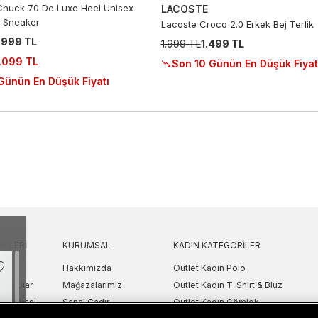
huck 70 De Luxe Heel Unisex
LACOSTE
 Sneaker
Lacoste Croco 2.0 Erkek Bej Terlik
.999 TL
1.999 TL
1.499 TL
.099 TL
Son 10 Günün En Düşük Fiyat
Günün En Düşük Fiyatı
KILERI
KURUMSAL
KADIN KATEGORILER
Hakkımızda
Outlet Kadın Polo
 Sorular
Mağazalarımız
Outlet Kadın T-Shirt & Bluz
Politikası
Sanal Çadır
Outlet Kadın Gömlek