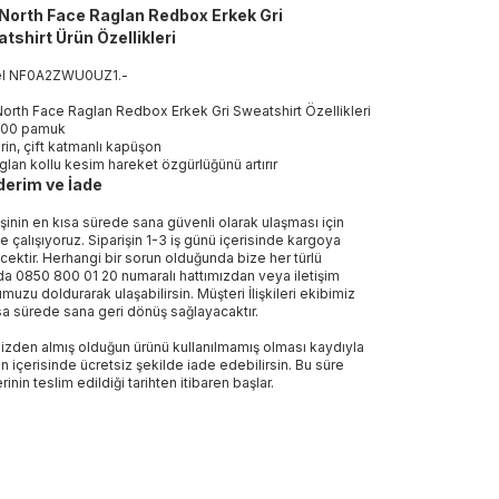
North Face Raglan Redbox Erkek Gri
tshirt Ürün Özellikleri
el
NF0A2ZWU0UZ1
.
-
orth Face Raglan Redbox Erkek Gri Sweatshirt Özellikleri
00 pamuk
rin, çift katmanlı kapüşon
glan kollu kesim hareket özgürlüğünü artırır
erim ve İade
işinin en kısa sürede sana güvenli olarak ulaşması için
e çalışıyoruz. Siparişin 1-3 iş günü içerisinde kargoya
ecektir. Herhangi bir sorun olduğunda bize her türlü
a 0850 800 01 20 numaralı hattımızdan veya iletişim
muzu doldurarak ulaşabilirsin. Müşteri İlişkileri ekibimiz
sa sürede sana geri dönüş sağlayacaktır.
izden almış olduğun ürünü kullanılmamış olması kaydıyla
n içerisinde ücretsiz şekilde iade edebilirsin. Bu süre
rinin teslim edildiği tarihten itibaren başlar.