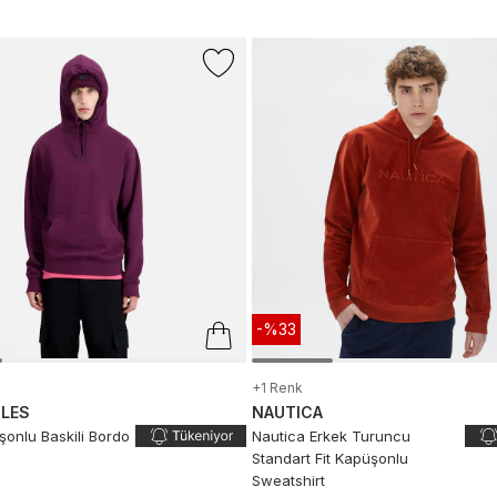
-%33
+1 Renk
PLES
NAUTICA
şonlu Baskili Bordo
Nautica Erkek Turuncu
Standart Fit Kapüşonlu
Sweatshirt