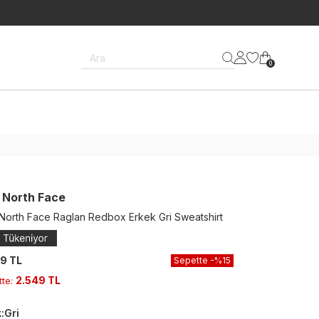
İMİ KAÇIRMAYIN!
Ara
0
 North Face
North Face Raglan Redbox Erkek Gri Sweatshirt
9 TL
Sepette
-%
15
2.549 TL
tte
:
k
:
Gri