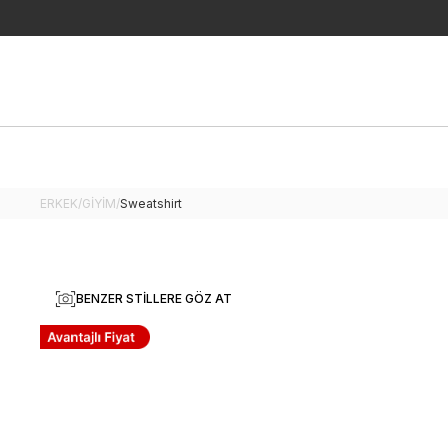
APP500 KODU
ERKEK
/
GİYİM
/
Sweatshirt
BENZER STILLERE GÖZ AT