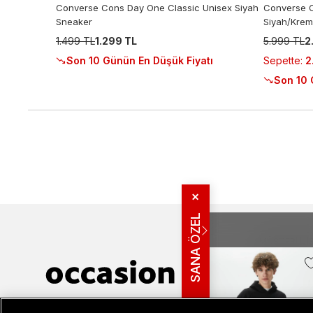
Converse Cons Day One Classic Unisex Siyah
Converse C
Sneaker
Siyah/Krem
1.499 TL
1.299 TL
5.999 TL
2
Sepette
:
2
Son 10 Günün En Düşük Fiyatı
Son 10 
✕
SANA ÖZEL
MÜŞTERI İLIŞ
Bize Ulaşın
Sıkça Sorulan
İade ve İptal 
Müşteri İlişkileri
0 850 800 01 20