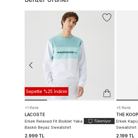
Sepette %25 İndirim
+1 Renk
+5 Renk
LACOSTE
THE KOO
Erkek Relaxed Fit Bisiklet Yaka
Erkek Kapü
Baskılı Beyaz Sweatshirt
Sweatshirt
2.999 TL
2.199 TL