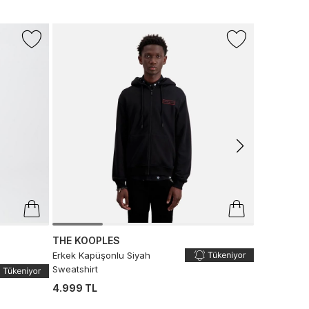
+2 Renk
HUF
Huf Madiso
Pullover Er
2.799 TL
THE KOOPLES
Erkek Kapüşonlu Siyah
Sweatshirt
4.999 TL