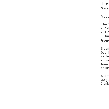
The 
Swea
Mod
The N
%1
De
Ra
Gönd
Sipar
özenl
veril
konud
formu
en kı
Sitem
30 gü
ürünle