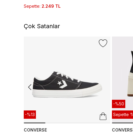
Sepette
:
2.249 TL
Çok Satanlar
-%50
-%13
Sepette %
CONVERSE
CONVERS