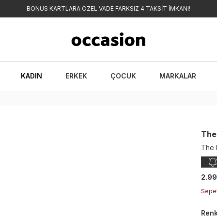
 İLE UYGULAMAYA ÖZEL 5.000 TL VE ÜZERİ ALIŞVERİŞLERDE 500 TL İNDİR
KADIN
ERKEK
ÇOCUK
MARKALAR
The
The 
2.99
Sepe
Ren