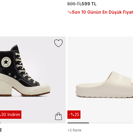
899 TL
599 TL
Son 10 Günün En Düşük Fiyat
30 İndirim
-%25
E
+2 Renk