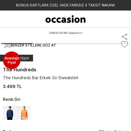
BONUS KARTLARA ÖZEL VADE FARKSIZ 4 TAKSİT İMKANI!
ERKEK
/
GİYİM
/
Sweatshirt
BENZER STILLERE GÖZ AT
The Hundreds
The Hundreds Bar Erkek Gri Sweatshirt
3.499 TL
Renk
:
Gri