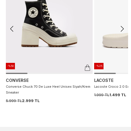
-%50
-%25
CONVERSE
LACOSTE
Converse Chuck 70 De Luxe Heel Unisex Siyah/Krem
Lacoste Croco 2.0 Erke
Sneaker
1.999 TL
1.499 TL
5.999 TL
2.999 TL