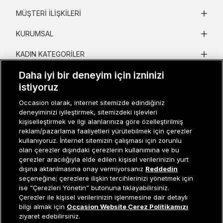
MÜŞTERI İLIŞKILERI
KURUMSAL
KADIN KATEGORILER
Daha iyi bir deneyim için izninizi
GRUP MARKALAR
istiyoruz
ERKEK KATEGORILER
Occasion olarak, internet sitemizde edindiğiniz
deneyiminizi iyileştirmek, sitemizdeki işlevleri
kişiselleştirmek ve ilgi alanlarınıza göre özelleştirilmiş
reklam/pazarlama faaliyetleri yürütebilmek için çerezler
Müşteri İlişkileri
0 850 800 01 20
kullanıyoruz. İnternet sitemizin çalışması için zorunlu
olan çerezler dışındaki çerezlerin kullanımına ve bu
çerezler aracılığıyla elde edilen kişisel verilerinizin yurt
dışına aktarılmasına onay vermiyorsanız
Reddedin
Occasion bir EREN PERAKENDE markasıdır. © Eren Holding
seçeneğine; çerezlere ilişkin tercihlerinizi yönetmek için
ise “Çerezleri Yönetin” butonuna tıklayabilirsiniz.
Çerezler ile kişisel verilerinizin işlenmesine dair detaylı
Sepete Ekle
bilgi almak için
Occasion Website Çerez Politikamızı
ziyaret edebilirsiniz.