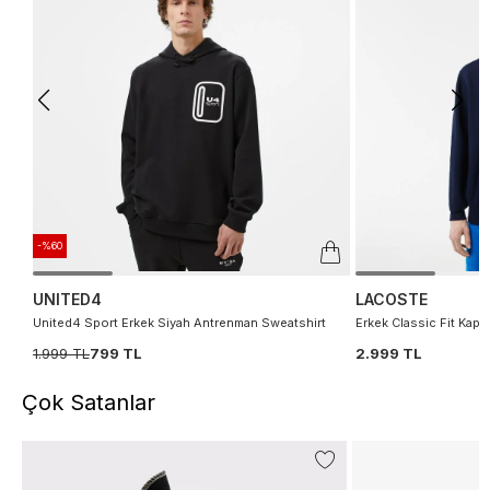
-%60
UNITED4
LACOSTE
United4 Sport Erkek Siyah Antrenman Sweatshirt
Erkek Classic Fit Kapü
1.999 TL
799 TL
2.999 TL
Çok Satanlar