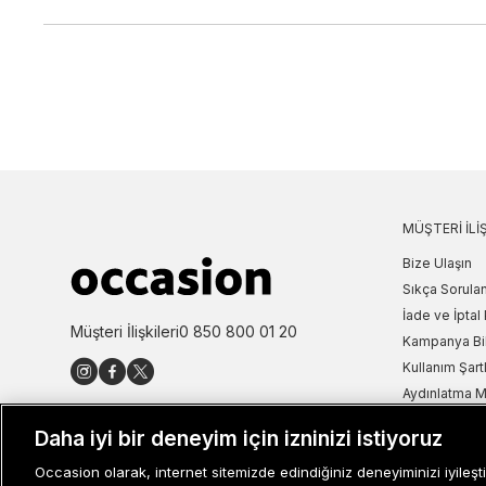
MÜŞTERI İLIŞ
Bize Ulaşın
Sıkça Sorulan
İade ve İptal 
Müşteri İlişkileri
0 850 800 01 20
Kampanya Bi
Kullanım Şartl
Aydınlatma M
Site Haritası
Daha iyi bir deneyim için izninizi istiyoruz
Misafir Üye S
Occasion olarak, internet sitemizde edindiğiniz deneyiminizi iyileşti
İşlem Rehber