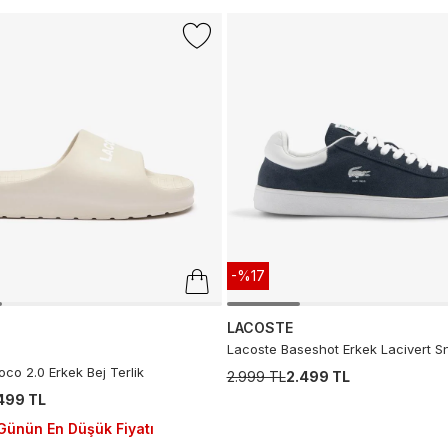
-%17
LACOSTE
Lacoste Baseshot Erkek Lacivert S
co 2.0 Erkek Bej Terlik
2.999 TL
2.499 TL
.499 TL
Günün En Düşük Fiyatı