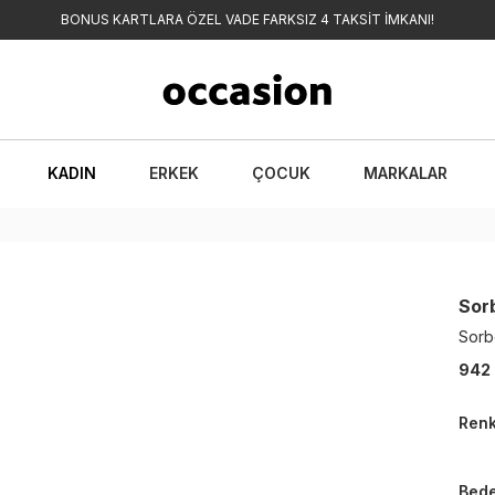
BONUS KARTLARA ÖZEL VADE FARKSIZ 4 TAKSİT İMKANI!
KADIN
ERKEK
ÇOCUK
MARKALAR
Sor
Sorb
942
Ren
Bed