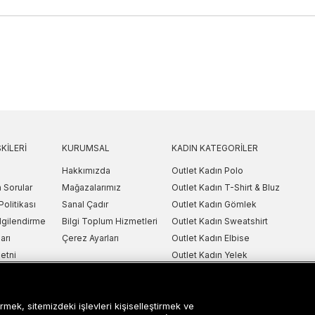
KILERI
KURUMSAL
KADIN KATEGORILER
Hakkımızda
Outlet Kadın Polo
 Sorular
Mağazalarımız
Outlet Kadın T-Shirt & Bluz
Politikası
Sanal Çadır
Outlet Kadın Gömlek
lgilendirme
Bilgi Toplum Hizmetleri
Outlet Kadın Sweatshirt
arı
Çerez Ayarları
Outlet Kadın Elbise
etni
Outlet Kadın Yelek
Outlet Kadın Mont & Ceket
ipariş Takip
Outlet Kadın Spor Ayakkabı & Snea
rmek, sitemizdeki işlevleri kişiselleştirmek ve
i
Outlet Kadın Çanta & Cüzdan