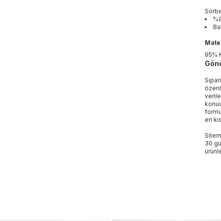
Sorbe
%9
Ba
Mater
95% 
Gönd
Sipar
özenl
veril
konud
formu
en kı
Sitem
30 gü
ürünle