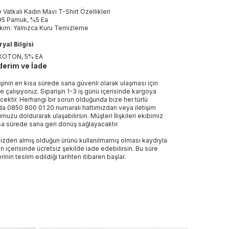
 Vatkalı Kadın Mavi T-Shirt Özellikleri
5 Pamuk, %5 Ea
kım: Yalnızca Kuru Temizleme
yal Bilgisi
KOTON, 5% EA
erim ve İade
işinin en kısa sürede sana güvenli olarak ulaşması için
e çalışıyoruz. Siparişin 1-3 iş günü içerisinde kargoya
ecektir. Herhangi bir sorun olduğunda bize her türlü
a 0850 800 01 20 numaralı hattımızdan veya iletişim
muzu doldurarak ulaşabilirsin. Müşteri İlişkileri ekibimiz
sa sürede sana geri dönüş sağlayacaktır.
izden almış olduğun ürünü kullanılmamış olması kaydıyla
n içerisinde ücretsiz şekilde iade edebilirsin. Bu süre
rinin teslim edildiği tarihten itibaren başlar.