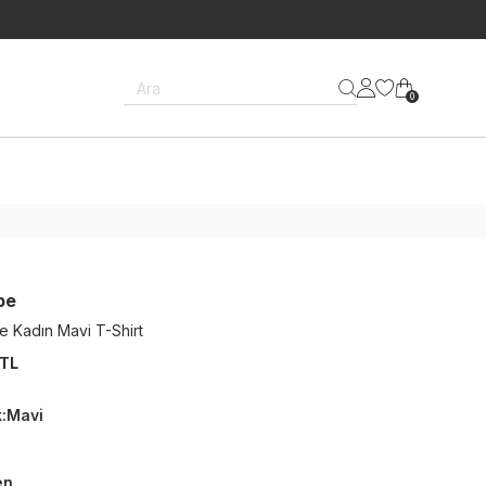
Ara
0
be
e Kadın Mavi T-Shirt
 TL
k
:
Mavi
en