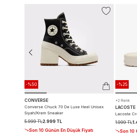
-%50
-%25
CONVERSE
+2 Renk
Converse Chuck 70 De Luxe Heel Unisex
LACOSTE
Siyah/Krem Sneaker
Lacoste Cro
5.999 TL
2.999 TL
1.999 TL
1
Son 10 Günün En Düşük Fiyatı
Son 10 