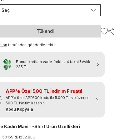
Seç
Tükendi
sion
tarafından gönderilecektir.
Bonus kartlara vade farksız 4 taksit!
Aylık
235 TL
APP'e Özel 500 TL İndirim Fırsatı!
APP'e özel APP500 kodu ile 5.000 TL ve üzerine
500 TL indirim kazanın.
Kodu Kopyala
e Kadın Mavi T-Shirt Ürün Özellikleri
el
5015SRB1232
.
BLU