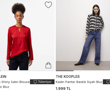
LEIN
THE KOOPLES
n Shiny Satin Blouse
Kadin Panter Baskili Siyah Bluz
zı Bluz
1.999 TL