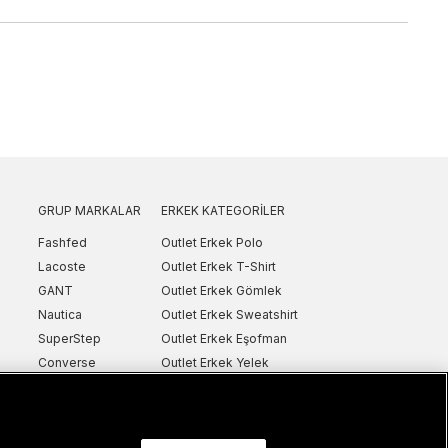
GRUP MARKALAR
ERKEK KATEGORILER
Fashfed
Outlet Erkek Polo
Lacoste
Outlet Erkek T-Shirt
GANT
Outlet Erkek Gömlek
Nautica
Outlet Erkek Sweatshirt
SuperStep
Outlet Erkek Eşofman
Converse
Outlet Erkek Yelek
Intersport
Outlet Erkek Mont & Ceket
ker
UNITED4
Outlet Erkek Spor Ayakkabı & Sneaker
Sanal Çadır
Outlet Erkek Terlik & Sandalet