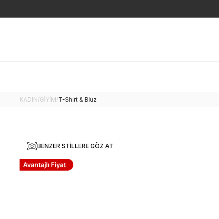
KADIN
/
GİYİM
/
T-Shirt & Bluz
BENZER STILLERE GÖZ AT