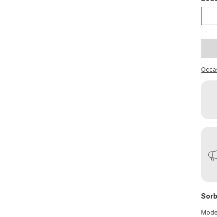
Occa
Sorb
Mod