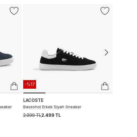
CONVERS
Converse C
Krem Sneak
5.999 TL
2.
-%17
LACOSTE
neaker
Baseshot Erkek Siyah Sneaker
2.999 TL
2.499 TL