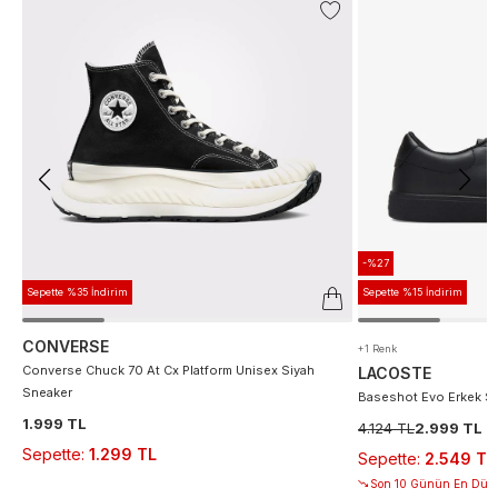
-%27
Sepette %35 İndirim
Sepette %15 İndirim
CONVERSE
+1 Renk
Converse Chuck 70 At Cx Platform Unisex Siyah
LACOSTE
Sneaker
Baseshot Evo Erkek S
1.999 TL
4.124 TL
2.999 TL
Sepette
:
1.299 TL
Sepette
:
2.549 TL
Son 10 Günün En Düşü