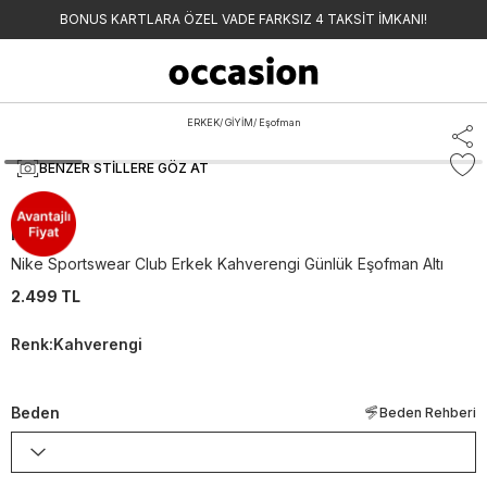
BONUS KARTLARA ÖZEL VADE FARKSIZ 4 TAKSİT İMKANI!
ERKEK
/
GİYİM
/
Eşofman
BENZER STILLERE GÖZ AT
Nike
Nike Sportswear Club Erkek Kahverengi Günlük Eşofman Altı
2.499 TL
Renk
:
Kahverengi
Beden
Beden Rehberi