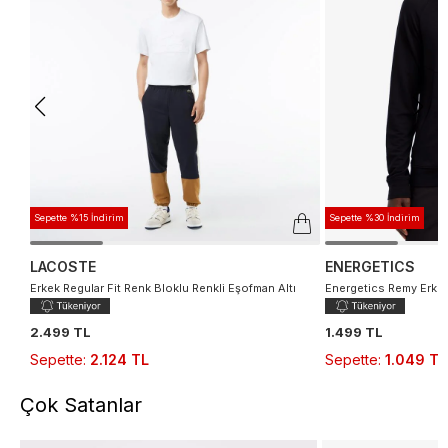
Sepette %15 İndirim
Sepette %30 İndirim
LACOSTE
ENERGETICS
Erkek Regular Fit Renk Bloklu Renkli Eşofman Altı
Energetics Remy Erke
2.499 TL
1.499 TL
Sepette
:
2.124 TL
Sepette
:
1.049 TL
Çok Satanlar