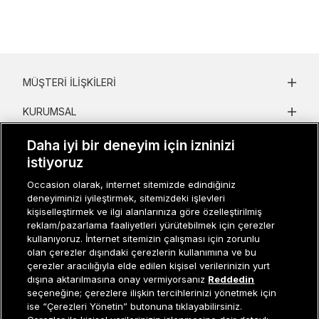
MÜŞTERI İLIŞKILERI
KURUMSAL
KADIN KATEGORILER
Daha iyi bir deneyim için izninizi
istiyoruz
GRUP MARKALAR
Occasion olarak, internet sitemizde edindiğiniz
deneyiminizi iyileştirmek, sitemizdeki işlevleri
ERKEK KATEGORILER
kişiselleştirmek ve ilgi alanlarınıza göre özelleştirilmiş
reklam/pazarlama faaliyetleri yürütebilmek için çerezler
kullanıyoruz. İnternet sitemizin çalışması için zorunlu
Müşteri İlişkileri
0 850 800 01 20
olan çerezler dışındaki çerezlerin kullanımına ve bu
çerezler aracılığıyla elde edilen kişisel verilerinizin yurt
dışına aktarılmasına onay vermiyorsanız
Reddedin
seçeneğine; çerezlere ilişkin tercihlerinizi yönetmek için
ise “Çerezleri Yönetin” butonuna tıklayabilirsiniz.
Occasion bir EREN PERAKENDE markasıdır. © Eren Holding