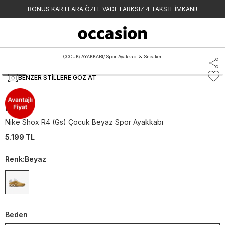
BONUS KARTLARA ÖZEL VADE FARKSIZ 4 TAKSİT İMKANI!
ÇOCUK
/
AYAKKABI
/
Spor Ayakkabı & Sneaker
BENZER STILLERE GÖZ AT
Nike
Nike Shox R4 (Gs) Çocuk Beyaz Spor Ayakkabı
5.199 TL
Renk
:
Beyaz
Beden