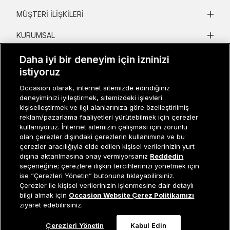
MÜŞTERI İLIŞKILERI
KURUMSAL
KADIN KATEGORILER
Daha iyi bir deneyim için izninizi
istiyoruz
GRUP MARKALAR
Occasion olarak, internet sitemizde edindiğiniz
deneyiminizi iyileştirmek, sitemizdeki işlevleri
ERKEK KATEGORILER
kişiselleştirmek ve ilgi alanlarınıza göre özelleştirilmiş
reklam/pazarlama faaliyetleri yürütebilmek için çerezler
kullanıyoruz. İnternet sitemizin çalışması için zorunlu
Müşteri İlişkileri
0 850 800 01 20
olan çerezler dışındaki çerezlerin kullanımına ve bu
çerezler aracılığıyla elde edilen kişisel verilerinizin yurt
dışına aktarılmasına onay vermiyorsanız
Reddedin
seçeneğine; çerezlere ilişkin tercihlerinizi yönetmek için
ise “Çerezleri Yönetin” butonuna tıklayabilirsiniz.
Occasion bir EREN PERAKENDE markasıdır. © Eren Holding
Çerezler ile kişisel verilerinizin işlenmesine dair detaylı
Sepete Ekle
bilgi almak için
Occasion Website Çerez Politikamızı
ziyaret edebilirsiniz.
Çerezleri Yönetin
Kabul Edin