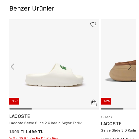
Benzer Ürünler
-%25
-%25
LACOSTE
+3 Renk
Lacoste Serve Slide 2.0 Kadın Beyaz Terlik
LACOSTE
Serve Slide 3.0 Kadın 
1.999 TL
1.499 TL
Son 10 Günün En Düşük Fiyatı
1.999 TL
1.499 TL