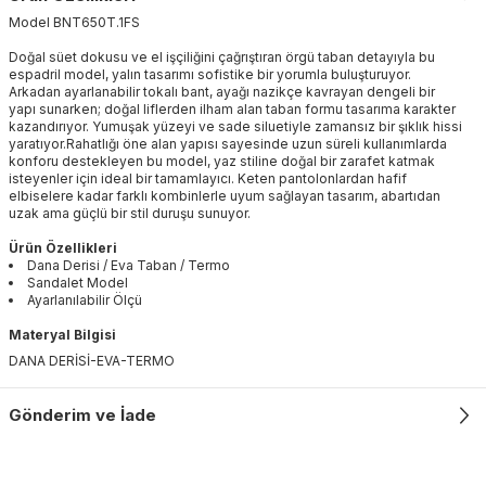
Model
BNT650T
.
1FS
Doğal süet dokusu ve el işçiliğini çağrıştıran örgü taban detayıyla bu
espadril model, yalın tasarımı sofistike bir yorumla buluşturuyor.
Arkadan ayarlanabilir tokalı bant, ayağı nazikçe kavrayan dengeli bir
yapı sunarken; doğal liflerden ilham alan taban formu tasarıma karakter
kazandırıyor. Yumuşak yüzeyi ve sade siluetiyle zamansız bir şıklık hissi
yaratıyor.Rahatlığı öne alan yapısı sayesinde uzun süreli kullanımlarda
konforu destekleyen bu model, yaz stiline doğal bir zarafet katmak
isteyenler için ideal bir tamamlayıcı. Keten pantolonlardan hafif
elbiselere kadar farklı kombinlerle uyum sağlayan tasarım, abartıdan
uzak ama güçlü bir stil duruşu sunuyor.
Ürün Özellikleri
Dana Derisi / Eva Taban / Termo
Sandalet Model
Ayarlanılabilir Ölçü
Materyal Bilgisi
DANA DERİSİ-EVA-TERMO
Gönderim ve İade