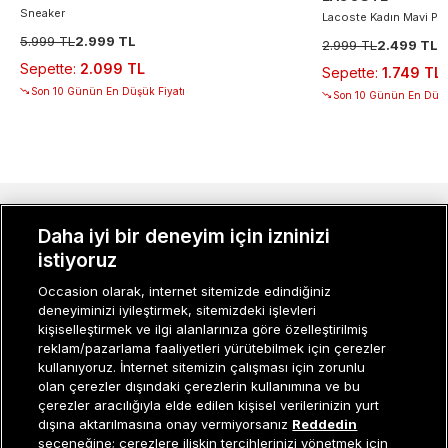
Sneaker
Lacoste Kadın Mavi Po
5.999 TL
2.999 TL
2.999 TL
2.499 TL
Sepette
:
2.099 TL
Sepette
:
1.749 TL
Son 10 Günün En Düşük Fiyatı
Son 10 Günün En Düşü
MÜŞTERI İLIŞKILERI
Daha iyi bir deneyim için izninizi
istiyoruz
KURUMSAL
Occasion olarak, internet sitemizde edindiğiniz
KADIN KATEGORILER
deneyiminizi iyileştirmek, sitemizdeki işlevleri
kişiselleştirmek ve ilgi alanlarınıza göre özelleştirilmiş
GRUP MARKALAR
reklam/pazarlama faaliyetleri yürütebilmek için çerezler
kullanıyoruz. İnternet sitemizin çalışması için zorunlu
olan çerezler dışındaki çerezlerin kullanımına ve bu
ERKEK KATEGORILER
çerezler aracılığıyla elde edilen kişisel verilerinizin yurt
dışına aktarılmasına onay vermiyorsanız
Reddedin
seçeneğine; çerezlere ilişkin tercihlerinizi yönetmek için