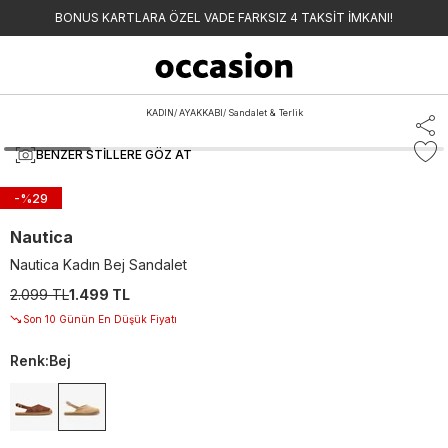
BONUS KARTLARA ÖZEL VADE FARKSIZ 4 TAKSİT İMKANI!
KADIN
/
AYAKKABI
/
Sandalet & Terlik
BENZER STILLERE GÖZ AT
-%
29
Nautica
Nautica Kadın Bej Sandalet
2.099 TL
1.499 TL
Son 10 Günün En Düşük Fiyatı
Renk
:
Bej