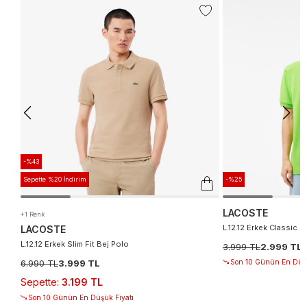
-%43
Sepette %20 İndirim
-%25
LACOSTE
+1 Renk
L.12.12 Erkek Classic Fi
LACOSTE
L.12.12 Erkek Slim Fit Bej Polo
3.999 TL
2.999 TL
6.990 TL
3.999 TL
Son 10 Günün En Düşü
Sepette
:
3.199 TL
Son 10 Günün En Düşük Fiyatı