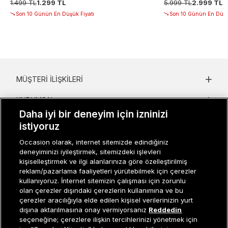
1.499 TL
1.299 TL
5.999 TL
2.999 TL
Son 10 Günün En Düşük Fiyatı
Son 10 Günün En Düşü
MÜŞTERI İLIŞKILERI
KURUMSAL
Daha iyi bir deneyim için izninizi
KADIN KATEGORILER
istiyoruz
GRUP MARKALAR
Occasion olarak, internet sitemizde edindiğiniz
deneyiminizi iyileştirmek, sitemizdeki işlevleri
kişiselleştirmek ve ilgi alanlarınıza göre özelleştirilmiş
ERKEK KATEGORILER
reklam/pazarlama faaliyetleri yürütebilmek için çerezler
kullanıyoruz. İnternet sitemizin çalışması için zorunlu
olan çerezler dışındaki çerezlerin kullanımına ve bu
çerezler aracılığıyla elde edilen kişisel verilerinizin yurt
Müşteri İlişkileri
0 850 800 01 20
dışına aktarılmasına onay vermiyorsanız
Reddedin
seçeneğine; çerezlere ilişkin tercihlerinizi yönetmek için