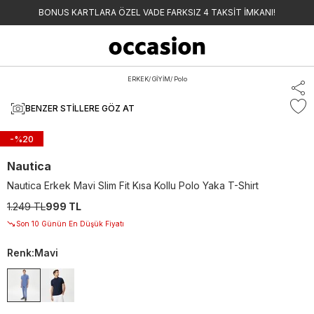
BONUS KARTLARA ÖZEL VADE FARKSIZ 4 TAKSİT İMKANI!
ERKEK
/
GİYİM
/
Polo
BENZER STILLERE GÖZ AT
-%
20
Nautica
Nautica Erkek Mavi Slim Fit Kısa Kollu Polo Yaka T-Shirt
1.249 TL
999 TL
Son 10 Günün En Düşük Fiyatı
Renk
:
Mavi