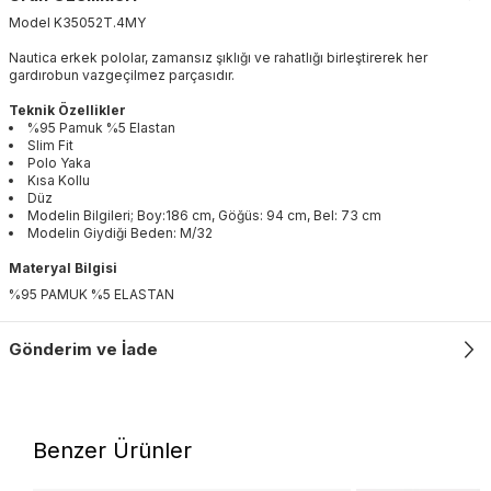
Model
K35052T
.
4MY
Nautica erkek pololar, zamansız şıklığı ve rahatlığı birleştirerek her
gardırobun vazgeçilmez parçasıdır.
Teknik Özellikler
%95 Pamuk %5 Elastan
Slim Fit
Polo Yaka
Kısa Kollu
Düz
Modelin Bilgileri; Boy:186 cm, Göğüs: 94 cm, Bel: 73 cm
Modelin Giydiği Beden: M/32
Materyal Bilgisi
%95 PAMUK %5 ELASTAN
Gönderim ve İade
Benzer Ürünler