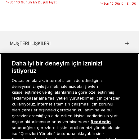
Son 10 Günün En Düşük Fiyatı
Son 10 Günün En Düşü
MÜŞTERI İLIŞKILERI
KURUMSAL
Daha iyi bir deneyim için izninizi
KADIN KATEGORILER
istiyoruz
Occasion olarak, internet sitemizde edindiğiniz
GRUP MARKALAR
deneyiminizi iyileştirmek, sitemizdeki işlevleri
kişiselleştirmek ve ilgi alanlarınıza göre özelleştirilmiş
ERKEK KATEGORILER
reklam/pazarlama faaliyetleri yürütebilmek için çerezler
kullanıyoruz. İnternet sitemizin çalışması için zorunlu
olan çerezler dışındaki çerezlerin kullanımına ve bu
çerezler aracılığıyla elde edilen kişisel verilerinizin yurt
Müşteri İlişkileri
0 850 800 01 20
dışına aktarılmasına onay vermiyorsanız
Reddedin
seçeneğine; çerezlere ilişkin tercihlerinizi yönetmek için
ise “Çerezleri Yönetin” butonuna tıklayabilirsiniz.