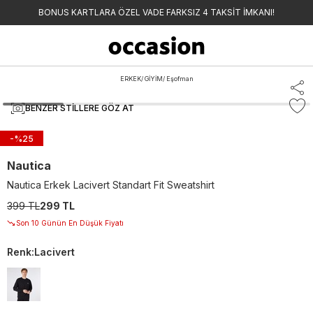
BONUS KARTLARA ÖZEL VADE FARKSIZ 4 TAKSİT İMKANI!
ERKEK
/
GİYİM
/
Eşofman
BENZER STILLERE GÖZ AT
-%
25
Nautica
Nautica Erkek Lacivert Standart Fit Sweatshirt
399 TL
299 TL
Son 10 Günün En Düşük Fiyatı
Renk
:
Lacivert