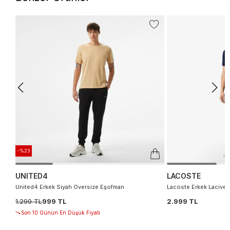
-%23
UNITED4
LACOSTE
United4 Erkek Siyah Oversize Eşofman
Lacoste Erkek Lacivert
1.299 TL
999 TL
2.999 TL
Son 10 Günün En Düşük Fiyatı