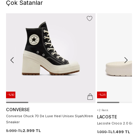
Çok Satanlar
-%50
-%25
CONVERSE
+2 Renk
Converse Chuck 70 De Luxe Heel Unisex Siyah/Krem
LACOSTE
Sneaker
Lacoste Croco 2.0 Erke
5.999 TL
2.999 TL
1.999 TL
1.499 TL