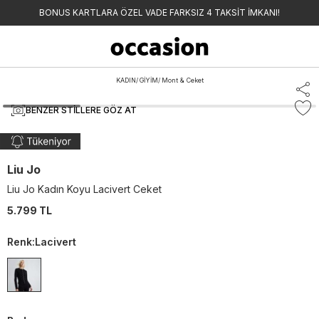
BONUS KARTLARA ÖZEL VADE FARKSIZ 4 TAKSİT İMKANI!
KADIN
/
GİYİM
/
Mont & Ceket
BENZER STILLERE GÖZ AT
Liu Jo
Liu Jo Kadın Koyu Lacivert Ceket
5.799 TL
Renk
:
Lacivert