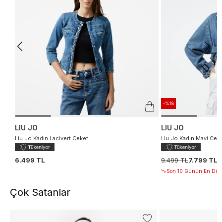
-%18
LIU JO
LIU JO
Liu Jo Kadın Lacivert Ceket
Liu Jo Kadın Mavi Cek
6.499 TL
9.499 TL
7.799 TL
Son 10 Günün En Düşü
Çok Satanlar