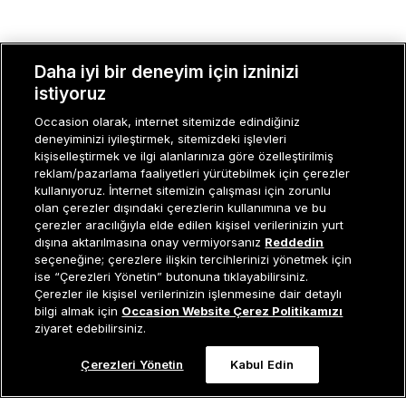
Daha iyi bir deneyim için izninizi
MÜŞTERI İLIŞKILERI
istiyoruz
Occasion olarak, internet sitemizde edindiğiniz
KURUMSAL
deneyiminizi iyileştirmek, sitemizdeki işlevleri
kişiselleştirmek ve ilgi alanlarınıza göre özelleştirilmiş
KADIN KATEGORILER
reklam/pazarlama faaliyetleri yürütebilmek için çerezler
kullanıyoruz. İnternet sitemizin çalışması için zorunlu
GRUP MARKALAR
olan çerezler dışındaki çerezlerin kullanımına ve bu
çerezler aracılığıyla elde edilen kişisel verilerinizin yurt
ERKEK KATEGORILER
dışına aktarılmasına onay vermiyorsanız
Reddedin
seçeneğine; çerezlere ilişkin tercihlerinizi yönetmek için
ise “Çerezleri Yönetin” butonuna tıklayabilirsiniz.
Çerezler ile kişisel verilerinizin işlenmesine dair detaylı
Müşteri İlişkileri
0 850 800 01 20
Sepete Ekle
bilgi almak için
Occasion Website Çerez Politikamızı
ziyaret edebilirsiniz.
Çerezleri Yönetin
Kabul Edin
Occasion bir EREN PERAKENDE markasıdır. © Eren Holding
0