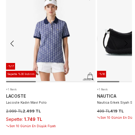
-%17
Sepette %30 İndirim
-%16
+1 Renk
+1 Renk
LACOSTE
NAUTICA
Lacoste Kadın Mavi Polo
Nautica Erkek Siyah S
2.999 TL
2.499 TL
499 TL
419 TL
Son 10 Günün En Düşü
Sepette
:
1.749 TL
Son 10 Günün En Düşük Fiyatı