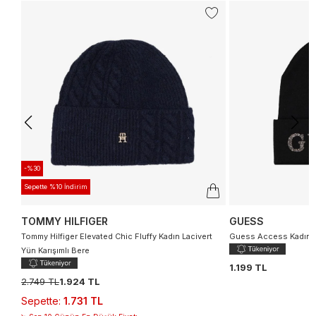
-%30
Sepette %10 İndirim
TOMMY HILFIGER
GUESS
Tommy Hilfiger Elevated Chic Fluffy Kadın Lacivert
Guess Access Kadın S
Yün Karışımlı Bere
1.199 TL
2.749 TL
1.924 TL
Sepette
:
1.731 TL