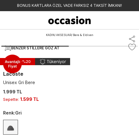
BONUS KARTLARA ÖZEL VADE FARKSIZ 4 TAKSİT İMKANI!
KADIN
/
AKSESUAR
/
Bere & Eldiven
BENZER STILLERE GÖZ AT
Sepette -%
20
Lacoste
Unisex Gri Bere
1.999 TL
1.599 TL
Sepette
:
Renk
:
Gri