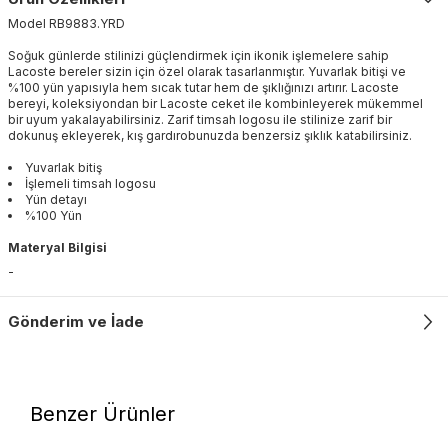
Model
RB9883
.
YRD
Soğuk günlerde stilinizi güçlendirmek için ikonik işlemelere sahip
Lacoste bereler sizin için özel olarak tasarlanmıştır. Yuvarlak bitişi ve
%100 yün yapısıyla hem sıcak tutar hem de şıklığınızı artırır. Lacoste
bereyi, koleksiyondan bir Lacoste ceket ile kombinleyerek mükemmel
bir uyum yakalayabilirsiniz. Zarif timsah logosu ile stilinize zarif bir
dokunuş ekleyerek, kış gardırobunuzda benzersiz şıklık katabilirsiniz.
Yuvarlak bitiş
İşlemeli timsah logosu
Yün detayı
%100 Yün
Materyal Bilgisi
-
Gönderim ve İade
Benzer Ürünler