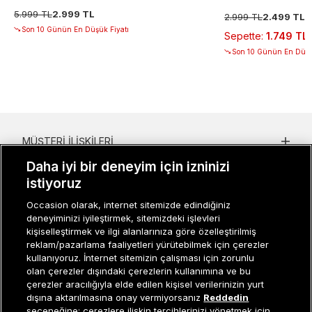
5.999 TL
2.999 TL
2.999 TL
2.499 TL
Son 10 Günün En Düşük Fiyatı
Sepette
:
1.749 TL
Son 10 Günün En Düşü
MÜŞTERI İLIŞKILERI
Daha iyi bir deneyim için izninizi
KURUMSAL
istiyoruz
KADIN KATEGORILER
Occasion olarak, internet sitemizde edindiğiniz
deneyiminizi iyileştirmek, sitemizdeki işlevleri
GRUP MARKALAR
kişiselleştirmek ve ilgi alanlarınıza göre özelleştirilmiş
reklam/pazarlama faaliyetleri yürütebilmek için çerezler
ERKEK KATEGORILER
kullanıyoruz. İnternet sitemizin çalışması için zorunlu
olan çerezler dışındaki çerezlerin kullanımına ve bu
çerezler aracılığıyla elde edilen kişisel verilerinizin yurt
dışına aktarılmasına onay vermiyorsanız
Reddedin
Müşteri İlişkileri
0 850 800 01 20
seçeneğine; çerezlere ilişkin tercihlerinizi yönetmek için