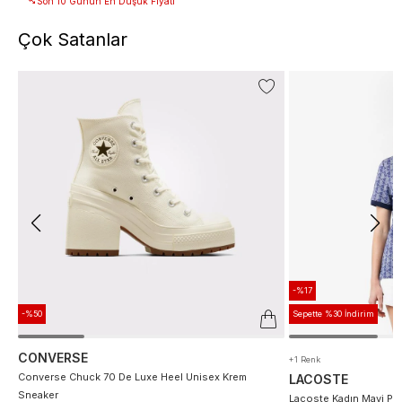
Son 10 Günün En Düşük Fiyatı
Çok Satanlar
-%17
-%50
Sepette %30 İndirim
CONVERSE
+1 Renk
Converse Chuck 70 De Luxe Heel Unisex Krem
LACOSTE
Sneaker
Lacoste Kadın Mavi Po