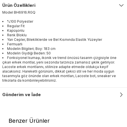
Ürün Özellikleri
Model
BH6916
.
RGQ
%100 Polyester
Regular Fit
Kapüşonlu
Renk Bloklu
Yan Cepler, Bilekliklerde ve Bel Kısmında Elastik Yüzeyler
Fermuarlı
Modelin Bilgileri; Boy: 183 cm
Modelin Giydiği Beden: 50
Fonksiyonel kumaşı, ikonik ve trend öncüsü tasarım çizgisiyle öne
çıkan erkek montlar, yeni sezonda tarzınıza zamansız şıklık getiriyor.
Lacoste erkek montlarını, stilinize adapte etmede oldukça keyif
alacaksınız. Hareketli görünüm, dikkat çekici stil ve her moda uygun
tasarımıyla göz önünde olan erkek montları, Lacoste bot, sneaker ve
trikolarla da kombinleyebilirsiniz.
Gönderim ve İade
Benzer Ürünler