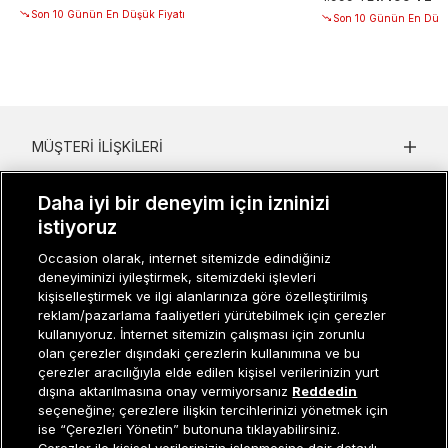
Son 10 Günün En Düşük Fiyatı
Son 10 Günün En Düşü
MÜŞTERI İLIŞKILERI
KURUMSAL
Daha iyi bir deneyim için izninizi
istiyoruz
KADIN KATEGORILER
Occasion olarak, internet sitemizde edindiğiniz
GRUP MARKALAR
deneyiminizi iyileştirmek, sitemizdeki işlevleri
kişiselleştirmek ve ilgi alanlarınıza göre özelleştirilmiş
ERKEK KATEGORILER
reklam/pazarlama faaliyetleri yürütebilmek için çerezler
kullanıyoruz. İnternet sitemizin çalışması için zorunlu
olan çerezler dışındaki çerezlerin kullanımına ve bu
çerezler aracılığıyla elde edilen kişisel verilerinizin yurt
Müşteri İlişkileri
0 850 800 01 20
dışına aktarılmasına onay vermiyorsanız
Reddedin
seçeneğine; çerezlere ilişkin tercihlerinizi yönetmek için
ise “Çerezleri Yönetin” butonuna tıklayabilirsiniz.