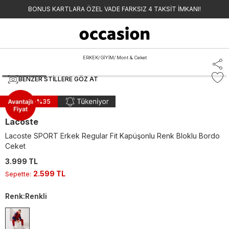
BONUS KARTLARA ÖZEL VADE FARKSIZ 4 TAKSİT İMKANI!
ERKEK
/
GİYİM
/
Mont & Ceket
BENZER STILLERE GÖZ AT
Sepette -%
35
Lacoste
Lacoste SPORT Erkek Regular Fit Kapüşonlu Renk Bloklu Bordo
Ceket
3.999 TL
2.599 TL
Sepette
:
Renk
:
Renkli