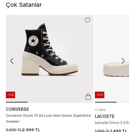
Çok Satanlar
-%50
-%25
CONVERSE
+2 Renk
Converse Chuck 70 De Luxe Heel Unisex Siyah/Krem
LACOSTE
Sneaker
Lacoste Croco 2.0 Erke
5.999 TL
2.999 TL
1.999 TL
1.499 TL