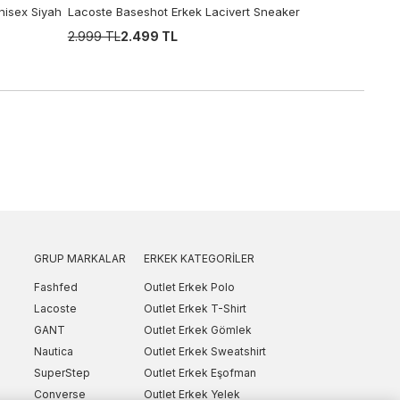
isex Siyah
Lacoste Baseshot Erkek Lacivert Sneaker
2.999 TL
2.499 TL
GRUP MARKALAR
ERKEK KATEGORILER
Fashfed
Outlet Erkek Polo
Lacoste
Outlet Erkek T-Shirt
GANT
Outlet Erkek Gömlek
Nautica
Outlet Erkek Sweatshirt
SuperStep
Outlet Erkek Eşofman
Converse
Outlet Erkek Yelek