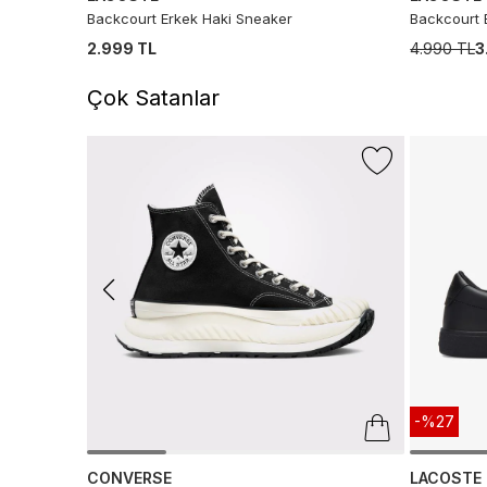
Backcourt Erkek Haki Sneaker
Backcourt 
2.999 TL
4.990 TL
3
Çok Satanlar
-%27
CONVERSE
LACOSTE