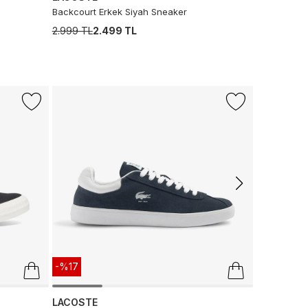
Backcourt Erkek Siyah Sneaker
2.999 TL
2.499 TL
-%25
NAUTICA
Nautica Erk
800 TL
600
-%17
LACOSTE