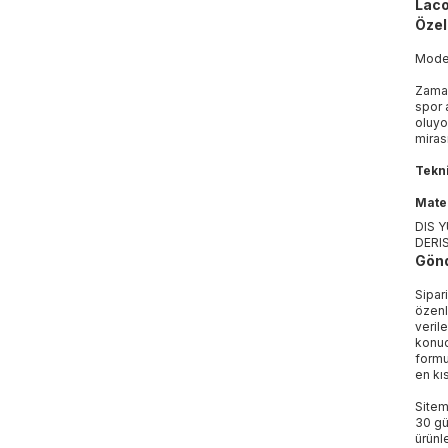
Laco
Özell
Mod
Zaman
spor 
oluyo
miras
Tekni
Mater
DIS 
DERI
Gönd
Sipar
özenl
veril
konud
formu
en kı
Sitem
30 gü
ürünle