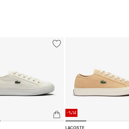
-%14
LACOSTE