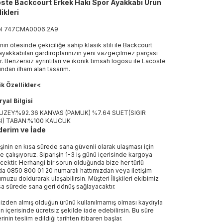
ste Backcourt Erkek Haki Spor Ayakkabı Ürün
ikleri
el
747CMA0006
.
2A9
ın ötesinde çekiciliğe sahip klasik stili ile Backcourt
ayakkabıları gardıroplarınızın yeni vazgeçilmez parçası
r. Benzersiz ayrıntıları ve ikonik timsah logosu ile Lacoste
ından ilham alan tasarım.
k Özellikler<
yal Bilgisi
YUZEY:%92.36 KANVAS (PAMUK) %7.64 SUET(SIGIR
SI) TABAN:%100 KAUCUK
erim ve İade
işinin en kısa sürede sana güvenli olarak ulaşması için
e çalışıyoruz. Siparişin 1-3 iş günü içerisinde kargoya
ecektir. Herhangi bir sorun olduğunda bize her türlü
a 0850 800 01 20 numaralı hattımızdan veya iletişim
muzu doldurarak ulaşabilirsin. Müşteri İlişkileri ekibimiz
sa sürede sana geri dönüş sağlayacaktır.
izden almış olduğun ürünü kullanılmamış olması kaydıyla
n içerisinde ücretsiz şekilde iade edebilirsin. Bu süre
rinin teslim edildiği tarihten itibaren başlar.