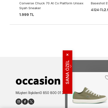
Converse Chuck 70 At Cx Platform Unisex
Baseshot E
Siyah Sneaker
4.124 TL
2.
1.999 TL
✕
SANA ÖZEL
MÜŞTERI İLIŞ
Bize Ulaşın
Sıkça Sorulan
İade ve İptal 
Müşteri İlişkileri
0 850 800 01 20
Kampanya Bi
Kullanım Şartl
Aydınlatma M