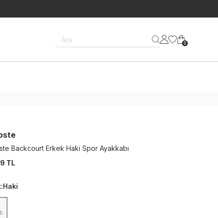
Ara
0
oste
ste Backcourt Erkek Haki Spor Ayakkabı
9 TL
k
:
Haki