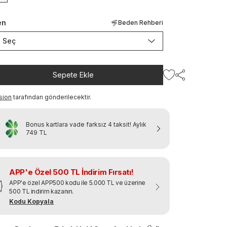
en
Beden Rehberi
Seç
Sepete Ekle
sion
tarafından gönderilecektir.
Bonus kartlara vade farksız 4 taksit!
Aylık
749 TL
APP'e Özel 500 TL İndirim Fırsatı!
APP'e özel APP500 kodu ile 5.000 TL ve üzerine
500 TL indirim kazanın.
Kodu Kopyala