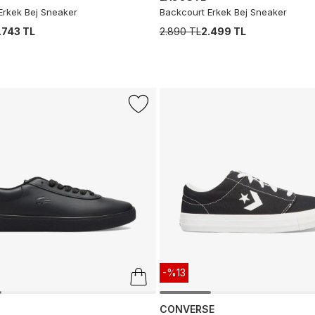
Erkek Bej Sneaker
Backcourt Erkek Bej Sneaker
.743 TL
2.890 TL
2.499 TL
-%13
CONVERSE