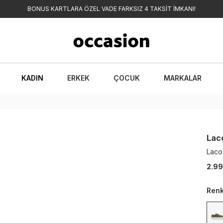
BONUS KARTLARA ÖZEL VADE FARKSIZ 4 TAKSİT İMKANI!
KADIN
ERKEK
ÇOCUK
MARKALAR
Lac
Laco
2.99
Ren