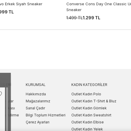
vo Erkek Siyah Sneaker
Converse Cons Day One Classic Un
Sneaker
999 TL
1.499 TL
1.299 TL
KILERI
KURUMSAL
KADIN KATEGORILER
Hakkımızda
Outlet Kadın Polo
 Sorular
Mağazalarımız
Outlet Kadın T-Shirt & Bluz
Politikası
Sanal Çadır
Outlet Kadın Gömlek
lgilendirme
Bilgi Toplum Hizmetleri
Outlet Kadın Sweatshirt
arı
Çerez Ayarları
Outlet Kadın Elbise
etni
Outlet Kadın Yelek