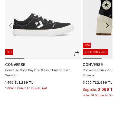
-%50
-%13
Sepette %30 İndirim
CONVERSE
CONVERSE
Converse Cons Day One Classic Unisex Siyah
Converse Chuck 70 De
Sneaker
Sneaker
1.499 TL
1.299 TL
5.999 TL
2.999 TL
Son 10 Günün En Düşük Fiyatı
Sepette
:
2.099 TL
Son 10 Günün En Düşü