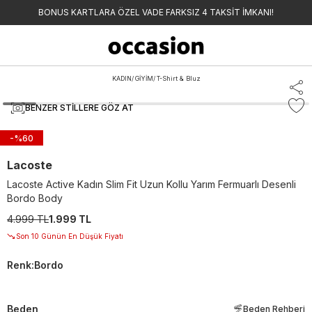
BONUS KARTLARA ÖZEL VADE FARKSIZ 4 TAKSİT İMKANI!
KADIN
/
GİYİM
/
T-Shirt & Bluz
BENZER STILLERE GÖZ AT
-%
60
Lacoste
Lacoste Active Kadın Slim Fit Uzun Kollu Yarım Fermuarlı Desenli
Bordo Body
4.999 TL
1.999 TL
Son 10 Günün En Düşük Fiyatı
Renk
:
Bordo
Beden
Beden Rehberi