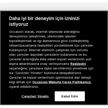
MÜŞTERI İLIŞKILERI
Daha iyi bir deneyim için izninizi
KURUMSAL
istiyoruz
Occasion olarak, internet sitemizde edindiğiniz
KADIN KATEGORILER
deneyiminizi iyileştirmek, sitemizdeki işlevleri
kişiselleştirmek ve ilgi alanlarınıza göre özelleştirilmiş
GRUP MARKALAR
reklam/pazarlama faaliyetleri yürütebilmek için çerezler
kullanıyoruz. İnternet sitemizin çalışması için zorunlu
ERKEK KATEGORILER
olan çerezler dışındaki çerezlerin kullanımına ve bu
çerezler aracılığıyla elde edilen kişisel verilerinizin yurt
dışına aktarılmasına onay vermiyorsanız
Reddedin
seçeneğine; çerezlere ilişkin tercihlerinizi yönetmek için
Müşteri İlişkileri
0 850 800 01 20
ise “Çerezleri Yönetin” butonuna tıklayabilirsiniz.
Çerezler ile kişisel verilerinizin işlenmesine dair detaylı
Tükendi
bilgi almak için
Occasion Website Çerez Politikamızı
ziyaret edebilirsiniz.
Occasion bir EREN PERAKENDE markasıdır. © Eren Holding
Çerezleri Yönetin
Kabul Edin
0