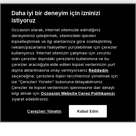
MÜŞTERI İLIŞKILERI
Daha iyi bir deneyim için izninizi
KURUMSAL
istiyoruz
Occasion olarak, internet sitemizde edindiğiniz
KADIN KATEGORILER
deneyiminizi iyileştirmek, sitemizdeki işlevleri
kişiselleştirmek ve ilgi alanlarınıza göre özelleştirilmiş
GRUP MARKALAR
reklam/pazarlama faaliyetleri yürütebilmek için çerezler
kullanıyoruz. İnternet sitemizin çalışması için zorunlu
ERKEK KATEGORILER
olan çerezler dışındaki çerezlerin kullanımına ve bu
çerezler aracılığıyla elde edilen kişisel verilerinizin yurt
dışına aktarılmasına onay vermiyorsanız
Reddedin
seçeneğine; çerezlere ilişkin tercihlerinizi yönetmek için
Müşteri İlişkileri
0 850 800 01 20
ise “Çerezleri Yönetin” butonuna tıklayabilirsiniz.
Çerezler ile kişisel verilerinizin işlenmesine dair detaylı
Sepete Ekle
bilgi almak için
Occasion Website Çerez Politikamızı
ziyaret edebilirsiniz.
Occasion bir EREN PERAKENDE markasıdır. © Eren Holding
Çerezleri Yönetin
Kabul Edin
0