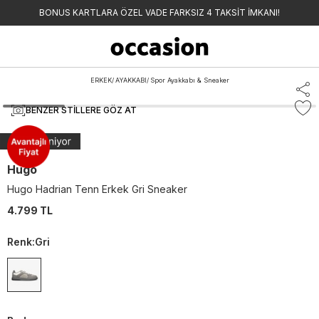
BONUS KARTLARA ÖZEL VADE FARKSIZ 4 TAKSİT İMKANI!
ERKEK
/
AYAKKABI
/
Spor Ayakkabı & Sneaker
BENZER STILLERE GÖZ AT
Hugo
Hugo Hadrian Tenn Erkek Gri Sneaker
4.799 TL
Renk
:
Gri